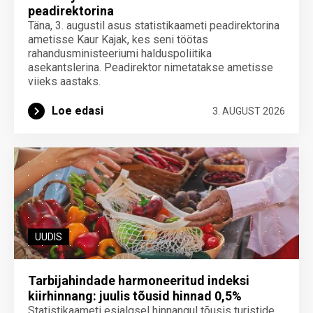
peadirektorina
Täna, 3. augustil asus statistikaameti peadirektorina
ametisse Kaur Kajak, kes seni töötas
rahandusministeeriumi halduspoliitika
asekantslerina. Peadirektor nimetatakse ametisse
viieks aastaks.
Loe edasi
3. AUGUST 2026
UUDIS
Tarbijahindade harmoneeritud indeksi
kiirhinnang: juulis tõusid hinnad 0,5%
Statistikaameti esialgsel hinnangul tõusis turistide