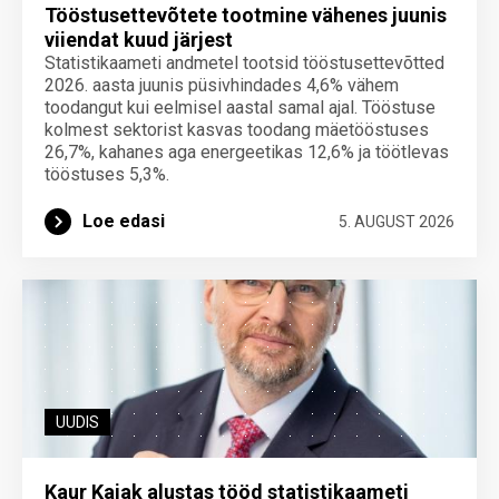
Tööstusettevõtete tootmine vähenes juunis
viiendat kuud järjest
Statistikaameti andmetel tootsid tööstusettevõtted
2026. aasta juunis püsivhindades 4,6% vähem
toodangut kui eelmisel aastal samal ajal. Tööstuse
kolmest sektorist kasvas toodang mäetööstuses
26,7%, kahanes aga energeetikas 12,6% ja töötlevas
tööstuses 5,3%.
Loe edasi
5. AUGUST 2026
UUDIS
Kaur Kajak alustas tööd statistikaameti