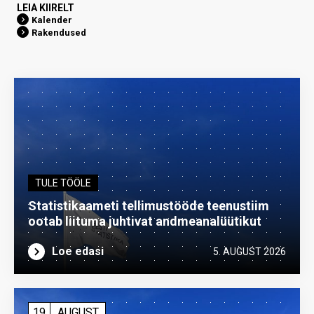
LEIA KIIRELT
Kalender
Rakendused
TULE TÖÖLE
Statistikaameti tellimustööde teenustiim
ootab liituma ­juhtivat andme­analüütikut
Loe edasi
5. AUGUST 2026
19
AUGUST