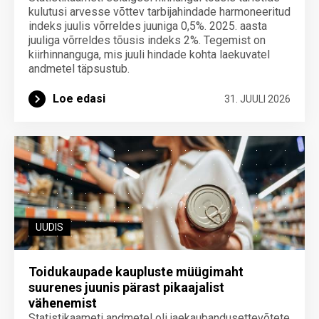
kulutusi arvesse võttev tarbijahindade harmoneeritud
indeks juulis võrreldes juuniga 0,5%. 2025. aasta
juuliga võrreldes tõusis indeks 2%. Tegemist on
kiirhinnanguga, mis juuli hindade kohta laekuvatel
andmetel täpsustub.
Loe edasi
31. JUULI 2026
UUDIS
Toidukaupade kaupluste müügimaht
suurenes juunis pärast pikaajalist
vähenemist
Statistikaameti andmetel oli jaekaubandusettevõtete