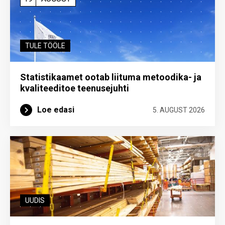
TULE TÖÖLE
Statistikaamet ootab liituma metoodika- ja
kvaliteeditoe teenuse­juhti
Loe edasi
5. AUGUST 2026
UUDIS