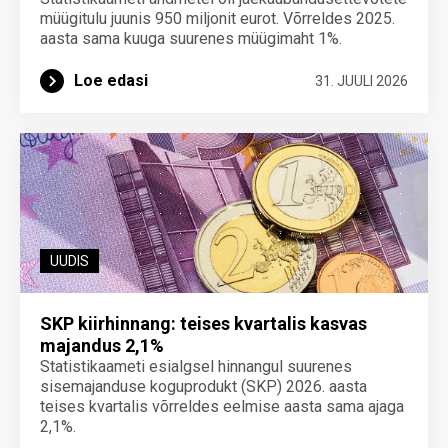
müügitulu juunis 950 miljonit eurot. Võrreldes 2025.
aasta sama kuuga suurenes müügimaht 1%.
Loe edasi
31. JUULI 2026
UUDIS
SKP kiirhinnang: teises kvartalis kasvas
majandus 2,1%
Statistikaameti esialgsel hinnangul suurenes
sisemajanduse koguprodukt (SKP) 2026. aasta
teises kvartalis võrreldes eelmise aasta sama ajaga
2,1%.