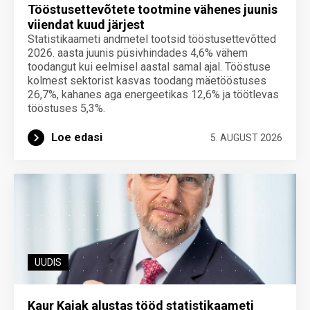
Tööstusettevõtete tootmine vähenes juunis
viiendat kuud järjest
Statistikaameti andmetel tootsid tööstusettevõtted
2026. aasta juunis püsivhindades 4,6% vähem
toodangut kui eelmisel aastal samal ajal. Tööstuse
kolmest sektorist kasvas toodang mäetööstuses
26,7%, kahanes aga energeetikas 12,6% ja töötlevas
tööstuses 5,3%.
Loe edasi
5. AUGUST 2026
UUDIS
Kaur Kajak alustas tööd statistikaameti