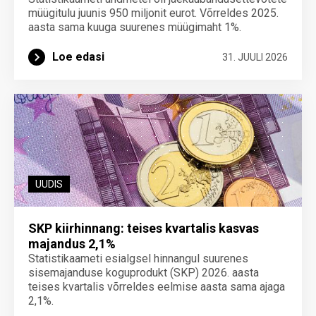
müügitulu juunis 950 miljonit eurot. Võrreldes 2025.
aasta sama kuuga suurenes müügimaht 1%.
Loe edasi
31. JUULI 2026
UUDIS
SKP kiirhinnang: teises kvartalis kasvas
majandus 2,1%
Statistikaameti esialgsel hinnangul suurenes
sisemajanduse koguprodukt (SKP) 2026. aasta
teises kvartalis võrreldes eelmise aasta sama ajaga
2,1%.