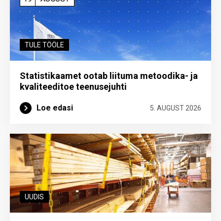
TULE TÖÖLE
Statistikaamet ootab liituma metoodika- ja
kvaliteeditoe teenuse­juhti
Loe edasi
5. AUGUST 2026
UUDIS