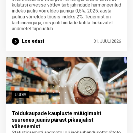
kulutusi arvesse võttev tarbijahindade harmoneeritud
indeks juulis võrreldes juuniga 0,5%. 2025. aasta
juuliga võrreldes tõusis indeks 2%. Tegemist on
kiirhinnanguga, mis juuli hindade kohta laekuvatel
andmetel täpsustub.
Loe edasi
31. JUULI 2026
UUDIS
Toidukaupade kaupluste müügimaht
suurenes juunis pärast pikaajalist
vähenemist
Statistikaameti andmetel oli jaekaubandusettevõtete