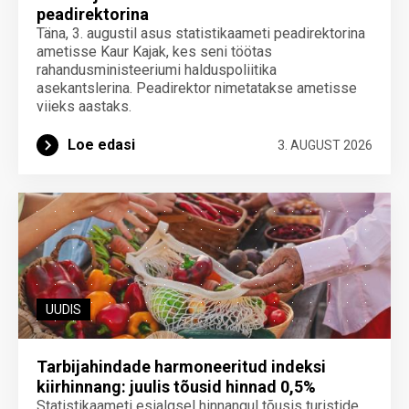
peadirektorina
Täna, 3. augustil asus statistikaameti peadirektorina
ametisse Kaur Kajak, kes seni töötas
rahandusministeeriumi halduspoliitika
asekantslerina. Peadirektor nimetatakse ametisse
viieks aastaks.
Loe edasi
3. AUGUST 2026
UUDIS
Tarbijahindade harmoneeritud indeksi
kiirhinnang: juulis tõusid hinnad 0,5%
Statistikaameti esialgsel hinnangul tõusis turistide