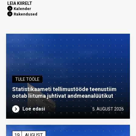
LEIA KIIRELT
Kalender
Rakendused
TULE TÖÖLE
Statistikaameti tellimustööde teenustiim
ootab liituma ­juhtivat andme­analüütikut
Loe edasi
5. AUGUST 2026
19
AUGUST