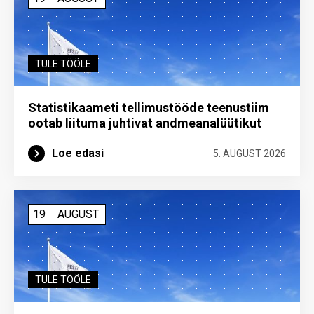
TULE TÖÖLE
Statistikaameti tellimustööde teenustiim
ootab liituma ­juhtivat andme­analüütikut
Loe edasi
5. AUGUST 2026
19
AUGUST
TULE TÖÖLE