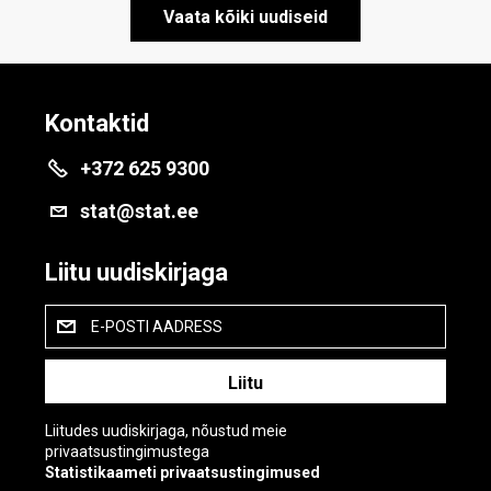
Vaata kõiki uudiseid
Kontaktid
+372 625 9300
stat@stat.ee
Liitu uudiskirjaga
E-POSTI AADRESS
Liitudes uudiskirjaga, nõustud meie
privaatsustingimustega
Statistikaameti privaatsustingimused