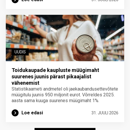
UUDIS
Toidukaupade kaupluste müügimaht
suurenes juunis pärast pikaajalist
vähenemist
Statistikaameti andmetel oli jaekaubandusettevõtete
müügitulu juunis 950 miljonit eurot. Võrreldes 2025.
aasta sama kuuga suurenes müügimaht 1%.
Loe edasi
31. JUULI 2026