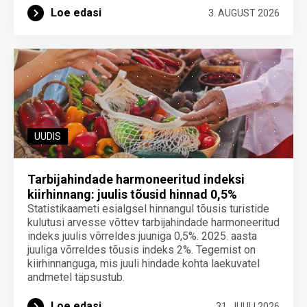
Loe edasi
3. AUGUST 2026
UUDIS
Tarbijahindade harmoneeritud indeksi
kiirhinnang: juulis tõusid hinnad 0,5%
Statistikaameti esialgsel hinnangul tõusis turistide
kulutusi arvesse võttev tarbijahindade harmoneeritud
indeks juulis võrreldes juuniga 0,5%. 2025. aasta
juuliga võrreldes tõusis indeks 2%. Tegemist on
kiirhinnanguga, mis juuli hindade kohta laekuvatel
andmetel täpsustub.
Loe edasi
31. JUULI 2026