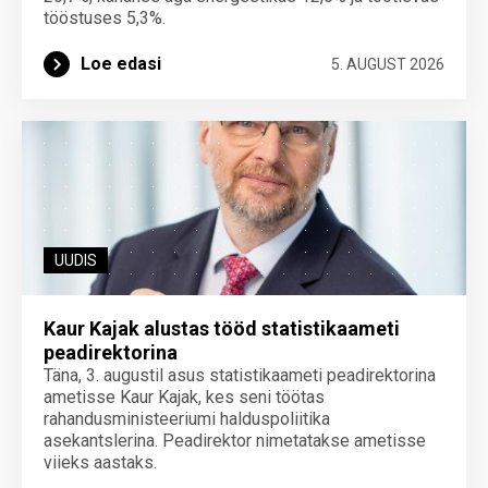
tööstuses 5,3%.
Loe edasi
5. AUGUST 2026
UUDIS
Kaur Kajak alustas tööd statistikaameti
peadirektorina
Täna, 3. augustil asus statistikaameti peadirektorina
ametisse Kaur Kajak, kes seni töötas
rahandusministeeriumi halduspoliitika
asekantslerina. Peadirektor nimetatakse ametisse
viieks aastaks.