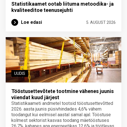
Statistikaamet ootab liituma metoodika- ja
kvaliteeditoe teenuse­juhti
Loe edasi
5. AUGUST 2026
UUDIS
Tööstusettevõtete tootmine vähenes juunis
viiendat kuud järjest
Statistikaameti andmetel tootsid tööstusettevõtted
2026. aasta juunis püsivhindades 4,6% vähem
toodangut kui eelmisel aastal samal ajal. Tööstuse
kolmest sektorist kasvas toodang mäetööstuses
26,7%, kahanes aga energeetikas 12,6% ja töötlevas