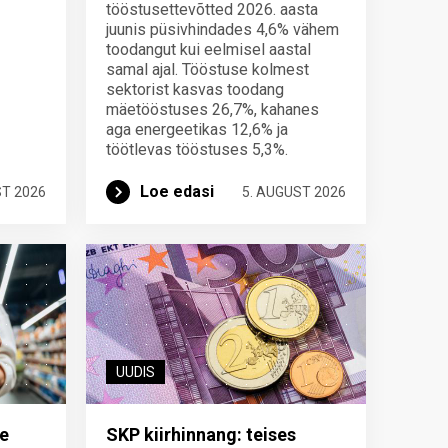
tööstusettevõtted 2026. aasta
juunis püsivhindades 4,6% vähem
toodangut kui eelmisel aastal
samal ajal. Tööstuse kolmest
sektorist kasvas toodang
mäetööstuses 26,7%, kahanes
aga energeetikas 12,6% ja
töötlevas tööstuses 5,3%.
Loe edasi
ST 2026
5. AUGUST 2026
UUDIS
e
SKP kiirhinnang: teises