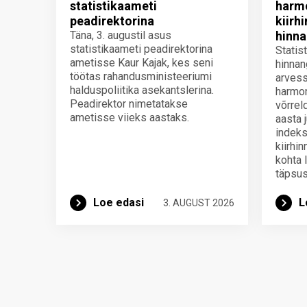
statistikaameti
harmo
peadirektorina
kiirh
Täna, 3. augustil asus
hinna
statistikaameti peadirektorina
Statis
ametisse Kaur Kajak, kes seni
hinnan
töötas rahandusministeeriumi
arvess
halduspoliitika asekantslerina.
harmon
Peadirektor nimetatakse
võrrel
ametisse viieks aastaks.
aasta 
indeks
kiirhi
kohta 
täpsus
Loe edasi
L
3. AUGUST 2026