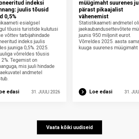
neeritud indeksi
müügimaht suurenes ju
innang: juulis tõusid
pärast pikaajalist
d 0,5%
vähenemist
tikaameti esialgsel
Statistikaameti andmetel ol
gul tõusis turistide kulutusi
jaekaubandusettevõtete mü
e võttev tarbijahindade
juunis 950 miljonit eurot.
eeritud indeks juulis
Võrreldes 2025. aasta sam
des juuniga 0,5%. 2025.
kuuga suurenes müügimaht
juuliga võrreldes tõusis
 2%. Tegemist on
nnanguga, mis juuli hindade
laekuvatel andmetel
tub.
oe edasi
Loe edasi
31. JUULI 2026
31. JUU
Vaata kõiki uudiseid