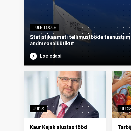
TULE TÖÖLE
Statistikaameti tellimustööde teenustiim o
andme­analüütikut
Loe edasi
UUDIS
UUDI
Kaur Kajak alustas tööd
Tarbi