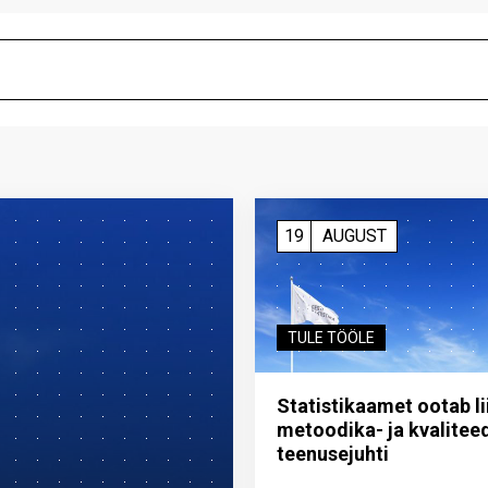
19
AUGUST
TULE TÖÖLE
Statistikaamet ootab l
metoodika- ja kvalitee
teenuse­juhti