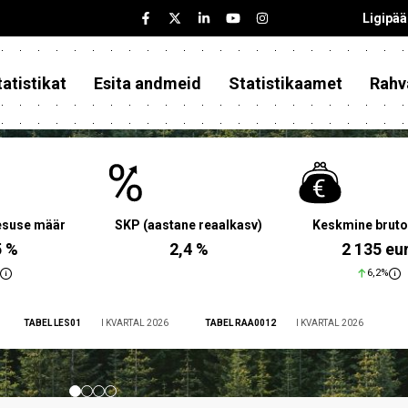
Ligipä
atistikat
Esita andmeid
Statistikaamet
Rahv
aesuse määr
SKP (aastane reaalkasv)
Keskmine bruto
5 %
2,4 %
2 135 eu
6,2%
TABEL LES01
I KVARTAL 2026
TABEL RAA0012
I KVARTAL 2026