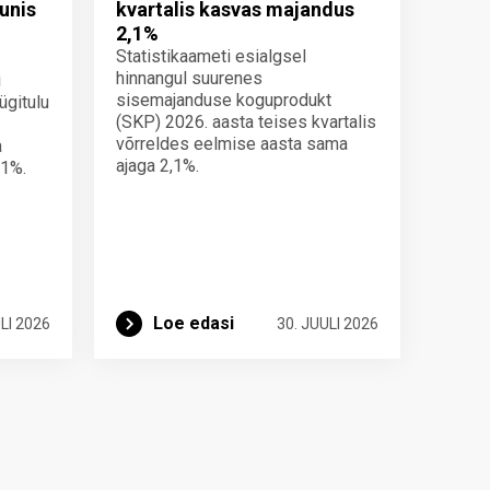
unis
kvartalis kasvas majandus
2,1%
Statistikaameti esialgsel
hinnangul suurenes
i
sisemajanduse koguprodukt
ügitulu
(SKP) 2026. aasta teises kvartalis
võrreldes eelmise aasta sama
a
ajaga 2,1%.
 1%.
Loe edasi
LI 2026
30. JUULI 2026