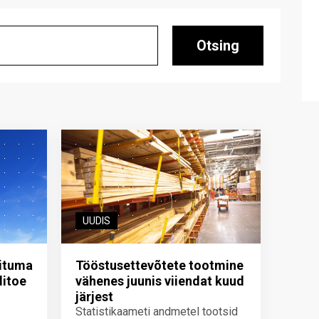
Otsing
UUDIS
iituma
Tööstusettevõtete tootmine
ditoe
vähenes juunis viiendat kuud
järjest
Statistikaameti andmetel tootsid