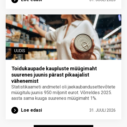
UUDIS
Toidukaupade kaupluste müügimaht
suurenes juunis pärast pikaajalist
vähenemist
Statistikaameti andmetel oli jaekaubandusettevõtete
müügitulu juunis 950 miljonit eurot. Võrreldes 2025.
aasta sama kuuga suurenes müügimaht 1%.
Loe edasi
31. JUULI 2026