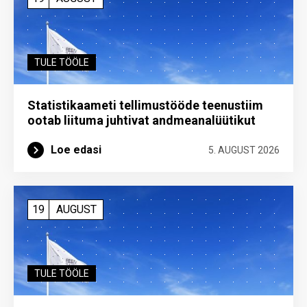
TULE TÖÖLE
Statistikaameti tellimustööde teenustiim
ootab liituma ­juhtivat andme­analüütikut
Loe edasi
5. AUGUST 2026
19
AUGUST
TULE TÖÖLE