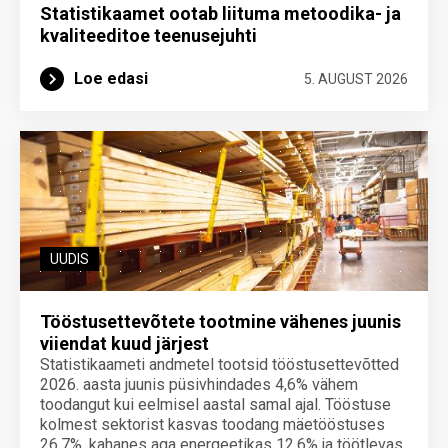
Statistikaamet ootab liituma metoodika- ja
kvaliteeditoe teenuse­juhti
Loe edasi
5. AUGUST 2026
UUDIS
Tööstusettevõtete tootmine vähenes juunis
viiendat kuud järjest
Statistikaameti andmetel tootsid tööstusettevõtted
2026. aasta juunis püsivhindades 4,6% vähem
toodangut kui eelmisel aastal samal ajal. Tööstuse
kolmest sektorist kasvas toodang mäetööstuses
26,7%, kahanes aga energeetikas 12,6% ja töötlevas