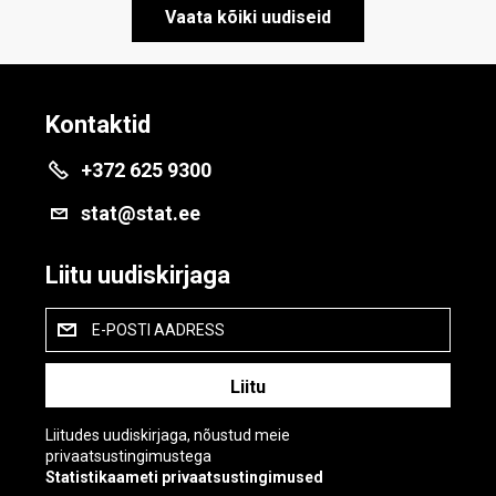
Vaata kõiki uudiseid
Kontaktid
+372 625 9300
stat@stat.ee
Liitu uudiskirjaga
E-POSTI AADRESS
Liitudes uudiskirjaga, nõustud meie
privaatsustingimustega
Statistikaameti privaatsustingimused