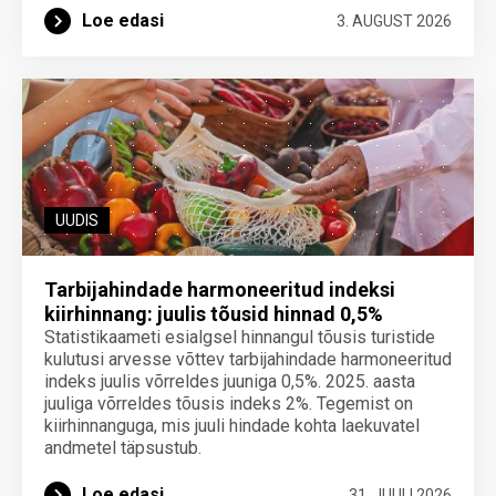
Loe edasi
3. AUGUST 2026
UUDIS
Tarbijahindade harmoneeritud indeksi
kiirhinnang: juulis tõusid hinnad 0,5%
Statistikaameti esialgsel hinnangul tõusis turistide
kulutusi arvesse võttev tarbijahindade harmoneeritud
indeks juulis võrreldes juuniga 0,5%. 2025. aasta
juuliga võrreldes tõusis indeks 2%. Tegemist on
kiirhinnanguga, mis juuli hindade kohta laekuvatel
andmetel täpsustub.
Loe edasi
31. JUULI 2026