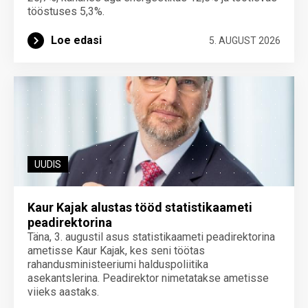
tööstuses 5,3%.
Loe edasi
5. AUGUST 2026
UUDIS
Kaur Kajak alustas tööd statistikaameti
peadirektorina
Täna, 3. augustil asus statistikaameti peadirektorina
ametisse Kaur Kajak, kes seni töötas
rahandusministeeriumi halduspoliitika
asekantslerina. Peadirektor nimetatakse ametisse
viieks aastaks.