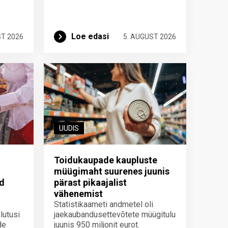
Loe edasi
ST 2026
5. AUGUST 2026
UUDIS
Toidukaupade kaupluste
müügimaht suurenes juunis
id
pärast pikaajalist
vähenemist
Statistikaameti andmetel oli
lutusi
jaekaubandusettevõtete müügitulu
de
juunis 950 miljonit eurot.