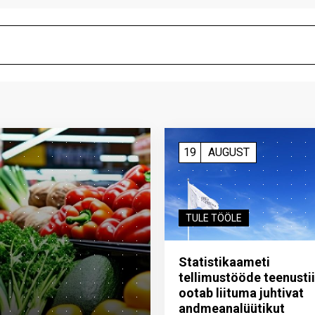
19
AUGUST
TULE TÖÖLE
Statistikaameti
tellimustööde teenusti
ootab liituma ­juhtivat
andme­analüütikut