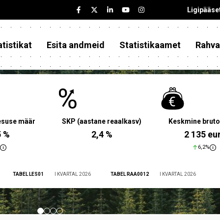
Ligipääse
tistikat
Esita andmeid
Statistikaamet
Rahva
aesuse määr
SKP (aastane reaalkasv)
Keskmine bruto
5 %
2,4 %
2 135 eu
6,2%
TABEL LES01
I KVARTAL 2026
TABEL RAA0012
I KVARTAL 2026