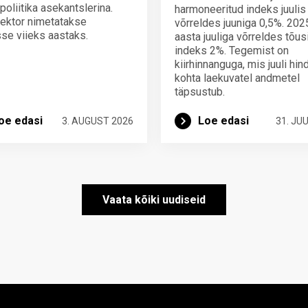
poliitika asekantslerina.
harmoneeritud indeks juulis
ektor nimetatakse
võrreldes juuniga 0,5%. 202
se viieks aastaks.
aasta juuliga võrreldes tõus
indeks 2%. Tegemist on
kiirhinnanguga, mis juuli hi
kohta laekuvatel andmetel
täpsustub.
oe edasi
Loe edasi
3. AUGUST 2026
31. JUU
Vaata kõiki uudiseid