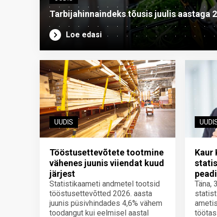
Tarbijahinnaindeks tõusis juulis aastaga 
Loe edasi
UUDIS
UUDI
Tööstusettevõtete tootmine
Kaur 
vähenes juunis viiendat kuud
stati
järjest
peadi
Statistikaameti andmetel tootsid
Täna, 
tööstusettevõtted 2026. aasta
statis
juunis püsivhindades 4,6% vähem
ametis
toodangut kui eelmisel aastal
töötas