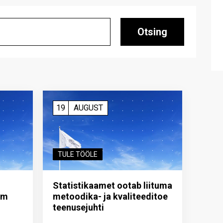
Otsing
19
AUGUST
TULE TÖÖLE
Statistikaamet ootab liituma
im
metoodika- ja kvaliteeditoe
teenuse­juhti