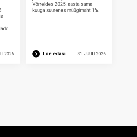
Võrreldes 2025. aasta sama
5.
kuuga suurenes müügimaht 1%.
is
ndade
Loe edasi
LI 2026
31. JUULI 2026