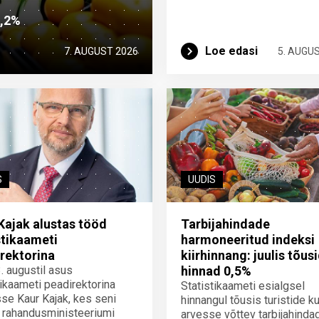
2,2%
Loe edasi
7. AUGUST 2026
5. AUGU
S
UUDIS
Kajak alustas tööd
Tarbijahindade
stikaameti
harmoneeritud indeksi
rektorina
kiirhinnang: juulis tõus
3. augustil asus
hinnad 0,5%
tikaameti peadirektorina
Statistikaameti esialgsel
se Kaur Kajak, kes seni
hinnangul tõusis turistide ku
 rahandusministeeriumi
arvesse võttev tarbijahinda