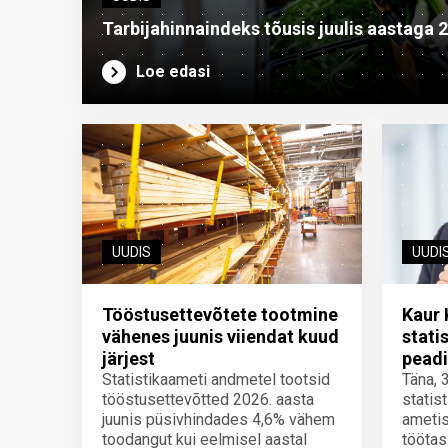
Tarbijahinnaindeks tõusis juulis aastaga 
Loe edasi
UUDIS
UUDI
Tööstusettevõtete tootmine
Kaur 
vähenes juunis viiendat kuud
stati
järjest
peadi
Statistikaameti andmetel tootsid
Täna, 
tööstusettevõtted 2026. aasta
statis
juunis püsivhindades 4,6% vähem
ametis
toodangut kui eelmisel aastal
töötas