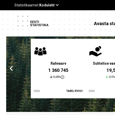
Avasta sta
emissektori
Rahvaarv
Suhtelise v
eeritud võla
1 360 745
19,
tsus SKP-s
4,1 %
-0,68%
-3,5%
TABEL RR061
2026
TABEL RV021
2024