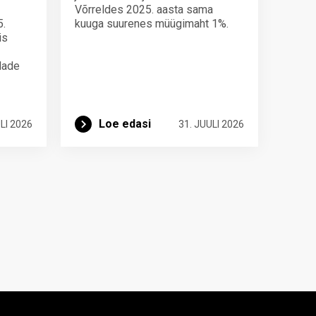
Võrreldes 2025. aasta sama
5.
kuuga suurenes müügimaht 1%.
is
ndade
Loe edasi
LI 2026
31. JUULI 2026