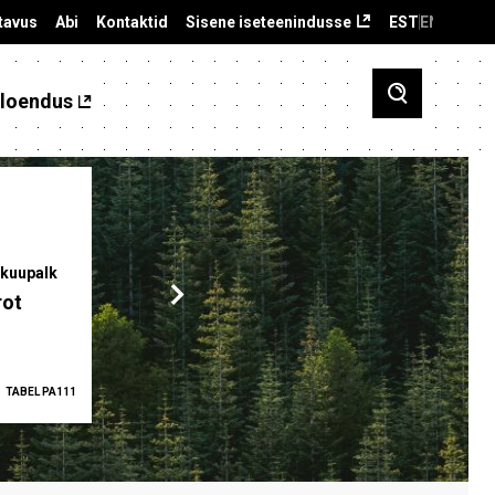
tavus
Abi
Kontaktid
Sisene iseteenindusse
EST
ENG
loendus
kuupalk
Palgalõhe
Tööhõive mää
rot
12,2 %
68,0 %
TABEL PA111
2025
TABEL PA5335
I KVARTAL 2026
TAB