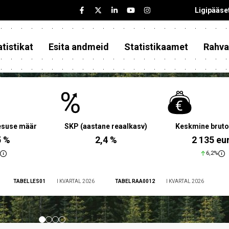
Ligipääse
tistikat
Esita andmeid
Statistikaamet
Rahva
aesuse määr
SKP (aastane reaalkasv)
Keskmine bruto
5 %
2,4 %
2 135 eu
6,2%
TABEL LES01
I KVARTAL 2026
TABEL RAA0012
I KVARTAL 2026