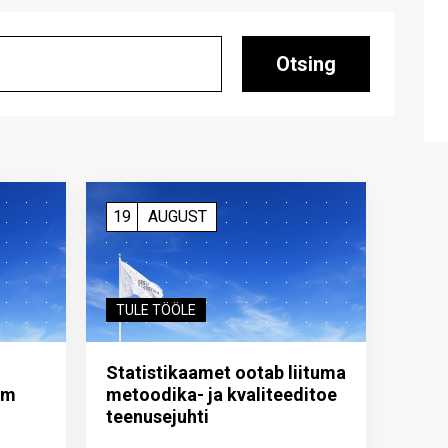
Otsing
19
AUGUST
TULE TÖÖLE
Statistikaamet ootab liituma
im
metoodika- ja kvaliteeditoe
teenuse­juhti