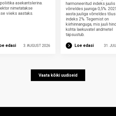
poliitika asekantslerina.
harmoneeritud indeks juulis
ektor nimetatakse
võrreldes juuniga 0,5%. 202
se viieks aastaks.
aasta juuliga võrreldes tõus
indeks 2%. Tegemist on
kiirhinnanguga, mis juuli hi
kohta laekuvatel andmetel
täpsustub.
oe edasi
Loe edasi
3. AUGUST 2026
31. JUU
Vaata kõiki uudiseid