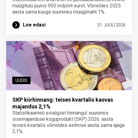
müügitulu juunis 950 miljonit eurot. Võrreldes 2025.
aasta sama kuuga suurenes müügimaht 1%.
Loe edasi
31. JUULI 2026
UUDIS
SKP kiirhinnang: teises kvartalis kasvas
majandus 2,1%
Statistikaameti esialgsel hinnangul suurenes
sisemajanduse koguprodukt (SKP) 2026. aasta
teises kvartalis võrreldes eelmise aasta sama ajaga
2,1%.