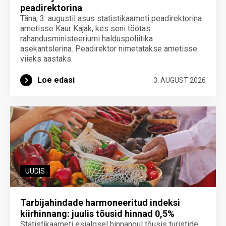
peadirektorina
Täna, 3. augustil asus statistikaameti peadirektorina
ametisse Kaur Kajak, kes seni töötas
rahandusministeeriumi halduspoliitika
asekantslerina. Peadirektor nimetatakse ametisse
viieks aastaks.
Loe edasi
3. AUGUST 2026
UUDIS
Tarbijahindade harmoneeritud indeksi
kiirhinnang: juulis tõusid hinnad 0,5%
Statistikaameti esialgsel hinnangul tõusis turistide