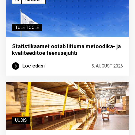
TULE TÖÖLE
Statistikaamet ootab liituma metoodika- ja
kvaliteeditoe teenuse­juhti
Loe edasi
5. AUGUST 2026
UUDIS