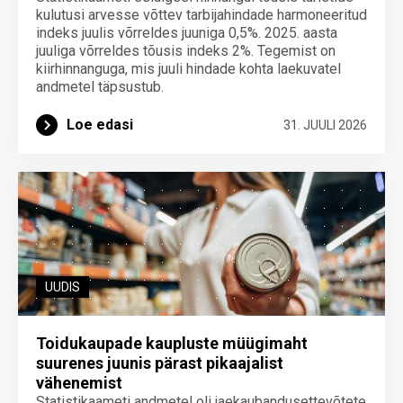
kulutusi arvesse võttev tarbijahindade harmoneeritud
indeks juulis võrreldes juuniga 0,5%. 2025. aasta
juuliga võrreldes tõusis indeks 2%. Tegemist on
kiirhinnanguga, mis juuli hindade kohta laekuvatel
andmetel täpsustub.
Loe edasi
31. JUULI 2026
UUDIS
Toidukaupade kaupluste müügimaht
suurenes juunis pärast pikaajalist
vähenemist
Statistikaameti andmetel oli jaekaubandusettevõtete