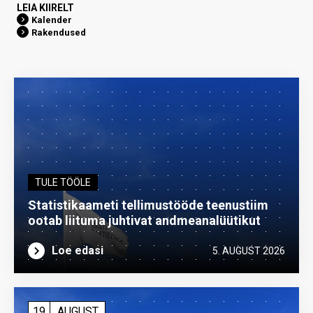
LEIA KIIRELT
Kalender
Rakendused
TULE TÖÖLE
Statistikaameti tellimustööde teenustiim
ootab liituma ­juhtivat andme­analüütikut
Loe edasi
5. AUGUST 2026
19
AUGUST