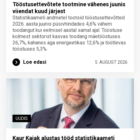
Tööstusettevõtete tootmine vähenes juunis
viiendat kuud järjest
Statistikaameti andmetel tootsid tööstusettevõtted
2026. aasta juunis püsivhindades 4,6% vähem
toodangut kui eelmisel aastal samal ajal. Tööstuse
kolmest sektorist kasvas toodang mäetööstuses
26,7%, kahanes aga energeetikas 12,6% ja töötlevas
tööstuses 5,3%.
Loe edasi
5. AUGUST 2026
UUDIS
Kaur Kajak alustas tööd statistikaameti