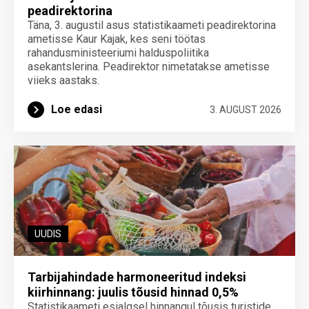
peadirektorina
Täna, 3. augustil asus statistikaameti peadirektorina
ametisse Kaur Kajak, kes seni töötas
rahandusministeeriumi halduspoliitika
asekantslerina. Peadirektor nimetatakse ametisse
viieks aastaks.
Loe edasi
3. AUGUST 2026
UUDIS
Tarbijahindade harmoneeritud indeksi
kiirhinnang: juulis tõusid hinnad 0,5%
Statistikaameti esialgsel hinnangul tõusis turistide