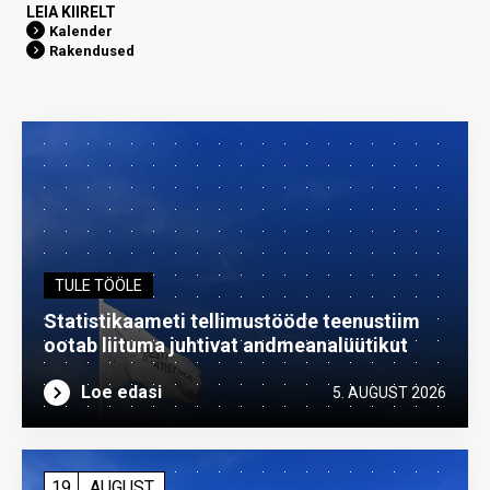
LEIA KIIRELT
Kalender
Rakendused
TULE TÖÖLE
Statistikaameti tellimustööde teenustiim
ootab liituma ­juhtivat andme­analüütikut
Loe edasi
5. AUGUST 2026
19
AUGUST