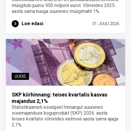
müügitulu juunis 950 miljonit eurot. Võrreldes 2025.
aasta sama kuuga suurenes müügimaht 1%.
Loe edasi
31. JUULI 2026
UUDIS
SKP kiirhinnang: teises kvartalis kasvas
majandus 2,1%
Statistikaameti esialgsel hinnangul suurenes
sisemajanduse koguprodukt (SKP) 2026. aasta
teises kvartalis võrreldes eelmise aasta sama ajaga
2,1%.