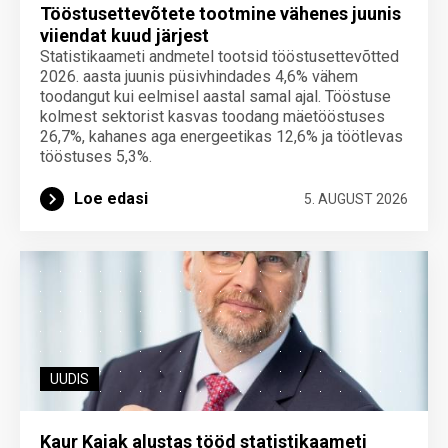
Tööstusettevõtete tootmine vähenes juunis
viiendat kuud järjest
Statistikaameti andmetel tootsid tööstusettevõtted
2026. aasta juunis püsivhindades 4,6% vähem
toodangut kui eelmisel aastal samal ajal. Tööstuse
kolmest sektorist kasvas toodang mäetööstuses
26,7%, kahanes aga energeetikas 12,6% ja töötlevas
tööstuses 5,3%.
Loe edasi
5. AUGUST 2026
UUDIS
Kaur Kajak alustas tööd statistikaameti