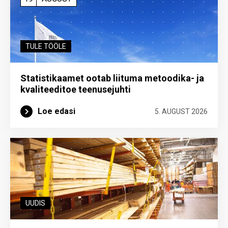
TULE TÖÖLE
Statistikaamet ootab liituma metoodika- ja
kvaliteeditoe teenuse­juhti
Loe edasi
5. AUGUST 2026
UUDIS