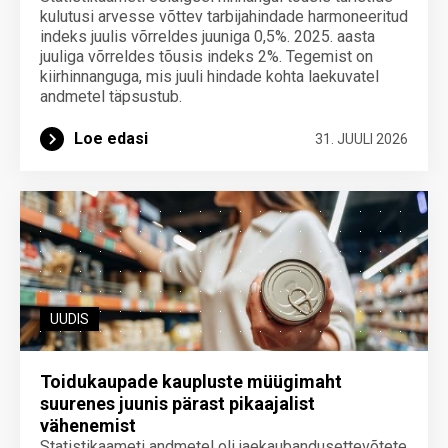
kulutusi arvesse võttev tarbijahindade harmoneeritud
indeks juulis võrreldes juuniga 0,5%. 2025. aasta
juuliga võrreldes tõusis indeks 2%. Tegemist on
kiirhinnanguga, mis juuli hindade kohta laekuvatel
andmetel täpsustub.
Loe edasi
31. JUULI 2026
UUDIS
Toidukaupade kaupluste müügimaht
suurenes juunis pärast pikaajalist
vähenemist
Statistikaameti andmetel oli jaekaubandusettevõtete