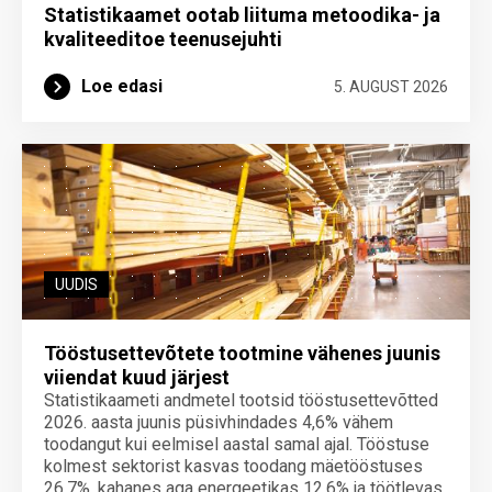
Statistikaamet ootab liituma metoodika- ja
kvaliteeditoe teenuse­juhti
Loe edasi
5. AUGUST 2026
UUDIS
Tööstusettevõtete tootmine vähenes juunis
viiendat kuud järjest
Statistikaameti andmetel tootsid tööstusettevõtted
2026. aasta juunis püsivhindades 4,6% vähem
toodangut kui eelmisel aastal samal ajal. Tööstuse
kolmest sektorist kasvas toodang mäetööstuses
26,7%, kahanes aga energeetikas 12,6% ja töötlevas