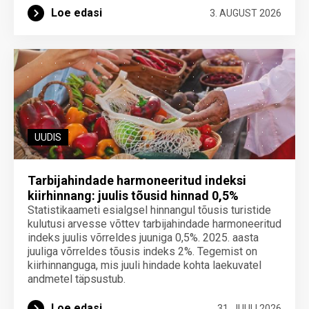
Loe edasi
3. AUGUST 2026
UUDIS
Tarbijahindade harmoneeritud indeksi
kiirhinnang: juulis tõusid hinnad 0,5%
Statistikaameti esialgsel hinnangul tõusis turistide
kulutusi arvesse võttev tarbijahindade harmoneeritud
indeks juulis võrreldes juuniga 0,5%. 2025. aasta
juuliga võrreldes tõusis indeks 2%. Tegemist on
kiirhinnanguga, mis juuli hindade kohta laekuvatel
andmetel täpsustub.
Loe edasi
31. JUULI 2026