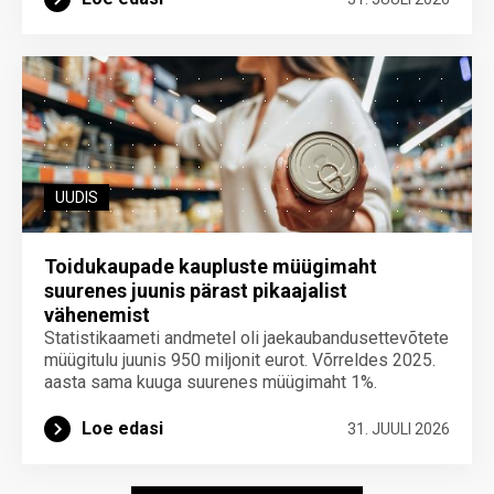
UUDIS
Toidukaupade kaupluste müügimaht
suurenes juunis pärast pikaajalist
vähenemist
Statistikaameti andmetel oli jaekaubandusettevõtete
müügitulu juunis 950 miljonit eurot. Võrreldes 2025.
aasta sama kuuga suurenes müügimaht 1%.
Loe edasi
31. JUULI 2026