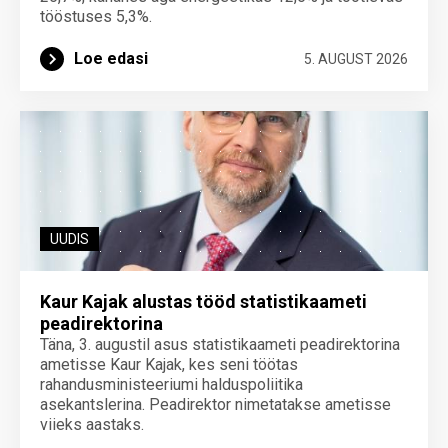
tööstuses 5,3%.
Loe edasi
5. AUGUST 2026
UUDIS
Kaur Kajak alustas tööd statistikaameti
peadirektorina
Täna, 3. augustil asus statistikaameti peadirektorina
ametisse Kaur Kajak, kes seni töötas
rahandusministeeriumi halduspoliitika
asekantslerina. Peadirektor nimetatakse ametisse
viieks aastaks.