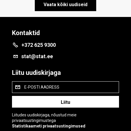
Vaata kõiki uudiseid
Kontaktid
+372 625 9300
stat@stat.ee
Liitu uudiskirjaga
E-POSTI AADRESS
Liitudes uudiskirjaga, nõustud meie
privaatsustingimustega
Statistikaameti privaatsustingimused