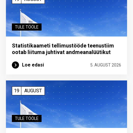
TULE TÖÖLE
Statistikaameti tellimustööde teenustiim
ootab liituma ­juhtivat andme­analüütikut
Loe edasi
5. AUGUST 2026
19
AUGUST
TULE TÖÖLE