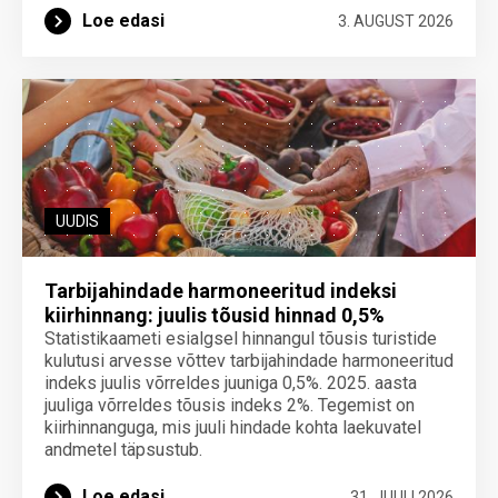
Loe edasi
3. AUGUST 2026
UUDIS
Tarbijahindade harmoneeritud indeksi
kiirhinnang: juulis tõusid hinnad 0,5%
Statistikaameti esialgsel hinnangul tõusis turistide
kulutusi arvesse võttev tarbijahindade harmoneeritud
indeks juulis võrreldes juuniga 0,5%. 2025. aasta
juuliga võrreldes tõusis indeks 2%. Tegemist on
kiirhinnanguga, mis juuli hindade kohta laekuvatel
andmetel täpsustub.
Loe edasi
31. JUULI 2026