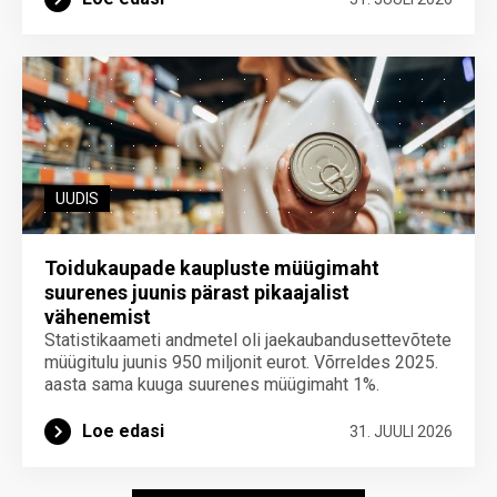
UUDIS
Toidukaupade kaupluste müügimaht
suurenes juunis pärast pikaajalist
vähenemist
Statistikaameti andmetel oli jaekaubandusettevõtete
müügitulu juunis 950 miljonit eurot. Võrreldes 2025.
aasta sama kuuga suurenes müügimaht 1%.
Loe edasi
31. JUULI 2026