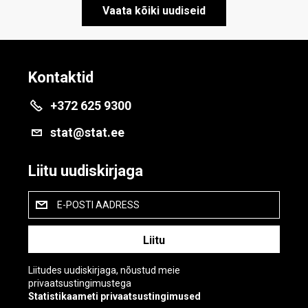
Vaata kõiki uudiseid
Kontaktid
+372 625 9300
stat@stat.ee
Liitu uudiskirjaga
E-POSTI AADRESS
Liitudes uudiskirjaga, nõustud meie
privaatsustingimustega
Statistikaameti privaatsustingimused