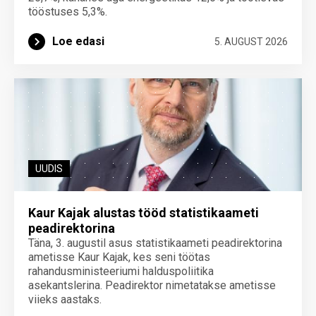
tööstuses 5,3%.
Loe edasi
5. AUGUST 2026
UUDIS
Kaur Kajak alustas tööd statistikaameti
peadirektorina
Täna, 3. augustil asus statistikaameti peadirektorina
ametisse Kaur Kajak, kes seni töötas
rahandusministeeriumi halduspoliitika
asekantslerina. Peadirektor nimetatakse ametisse
viieks aastaks.