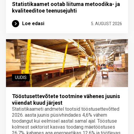
Statistikaamet ootab liituma metoodika- ja
kvaliteeditoe teenuse­juhti
Loe edasi
5. AUGUST 2026
UUDIS
Tööstusettevõtete tootmine vähenes juunis
viiendat kuud järjest
Statistikaameti andmetel tootsid tööstusettevõtted
2026. aasta juunis püsivhindades 4,6% vähem
toodangut kui eelmisel aastal samal ajal. Tööstuse
kolmest sektorist kasvas toodang mäetööstuses
26,7%, kahanes aga energeetikas 12,6% ja töötlevas