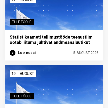
TULE TÖÖLE
Statistikaameti tellimustööde teenustiim
ootab liituma ­juhtivat andme­analüütikut
Loe edasi
5. AUGUST 2026
19
AUGUST
TULE TÖÖLE