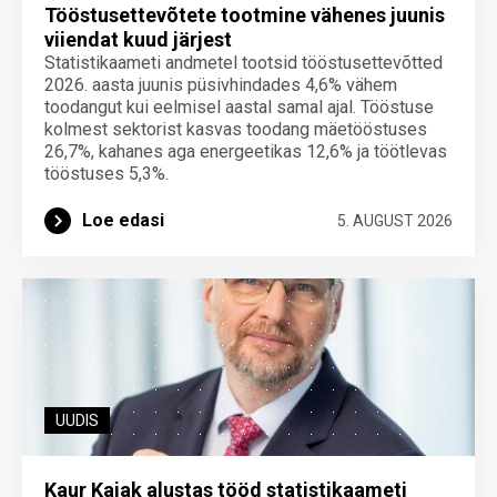
Tööstusettevõtete tootmine vähenes juunis
viiendat kuud järjest
Statistikaameti andmetel tootsid tööstusettevõtted
2026. aasta juunis püsivhindades 4,6% vähem
toodangut kui eelmisel aastal samal ajal. Tööstuse
kolmest sektorist kasvas toodang mäetööstuses
26,7%, kahanes aga energeetikas 12,6% ja töötlevas
tööstuses 5,3%.
Loe edasi
5. AUGUST 2026
UUDIS
Kaur Kajak alustas tööd statistikaameti