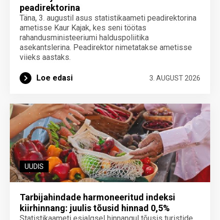
peadirektorina
Täna, 3. augustil asus statistikaameti peadirektorina
ametisse Kaur Kajak, kes seni töötas
rahandusministeeriumi halduspoliitika
asekantslerina. Peadirektor nimetatakse ametisse
viieks aastaks.
Loe edasi
3. AUGUST 2026
UUDIS
Tarbijahindade harmoneeritud indeksi
kiirhinnang: juulis tõusid hinnad 0,5%
Statistikaameti esialgsel hinnangul tõusis turistide