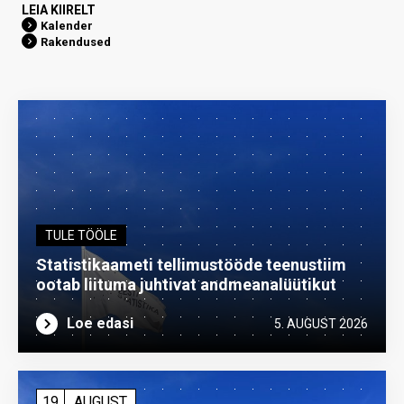
LEIA KIIRELT
Kalender
Rakendused
TULE TÖÖLE
Statistikaameti tellimustööde teenustiim
ootab liituma ­juhtivat andme­analüütikut
Loe edasi
5. AUGUST 2026
19
AUGUST