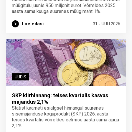
müügitulu juunis 950 miljonit eurot. Võrreldes 2025.
aasta sama kuuga suurenes müügimaht 1%.
Loe edasi
31. JUULI 2026
UUDIS
SKP kiirhinnang: teises kvartalis kasvas
majandus 2,1%
Statistikaameti esialgsel hinnangul suurenes
sisemajanduse koguprodukt (SKP) 2026. aasta
teises kvartalis võrreldes eelmise aasta sama ajaga
2,1%.