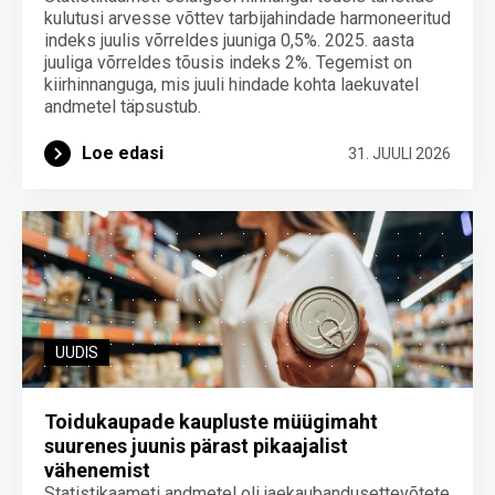
kulutusi arvesse võttev tarbijahindade harmoneeritud
indeks juulis võrreldes juuniga 0,5%. 2025. aasta
juuliga võrreldes tõusis indeks 2%. Tegemist on
kiirhinnanguga, mis juuli hindade kohta laekuvatel
andmetel täpsustub.
Loe edasi
31. JUULI 2026
UUDIS
Toidukaupade kaupluste müügimaht
suurenes juunis pärast pikaajalist
vähenemist
Statistikaameti andmetel oli jaekaubandusettevõtete