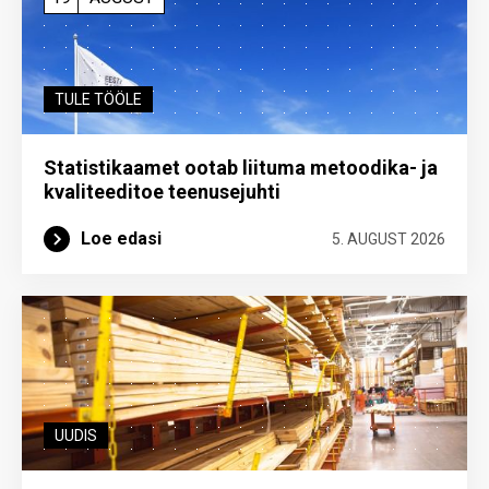
TULE TÖÖLE
Statistikaamet ootab liituma metoodika- ja
kvaliteeditoe teenuse­juhti
Loe edasi
5. AUGUST 2026
UUDIS