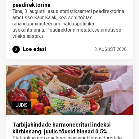
peadirektorina
Täna, 3. augustil asus statistikaameti peadirektorina
ametisse Kaur Kajak, kes seni töötas
rahandusministeeriumi halduspoliitika
asekantslerina. Peadirektor nimetatakse ametisse
viieks aastaks.
Loe edasi
3. AUGUST 2026
UUDIS
Tarbijahindade harmoneeritud indeksi
kiirhinnang: juulis tõusid hinnad 0,5%
Statistikaameti esialgsel hinnangul tõusis turistide