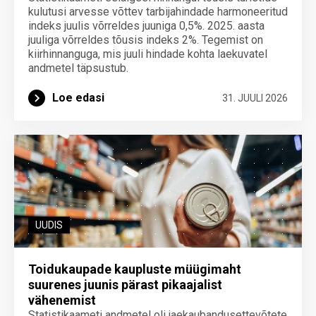
kulutusi arvesse võttev tarbijahindade harmoneeritud
indeks juulis võrreldes juuniga 0,5%. 2025. aasta
juuliga võrreldes tõusis indeks 2%. Tegemist on
kiirhinnanguga, mis juuli hindade kohta laekuvatel
andmetel täpsustub.
Loe edasi
31. JUULI 2026
UUDIS
Toidukaupade kaupluste müügimaht
suurenes juunis pärast pikaajalist
vähenemist
Statistikaameti andmetel oli jaekaubandusettevõtete