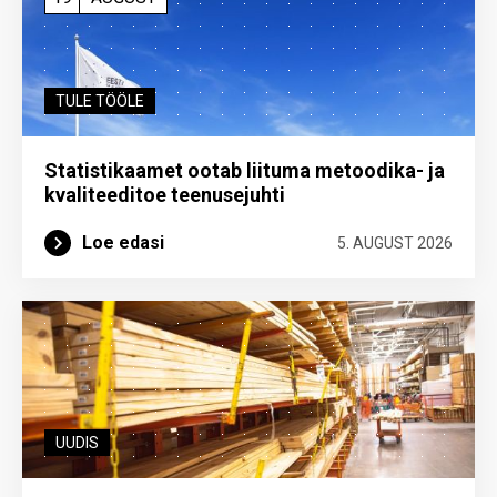
TULE TÖÖLE
Statistikaamet ootab liituma metoodika- ja
kvaliteeditoe teenuse­juhti
Loe edasi
5. AUGUST 2026
UUDIS