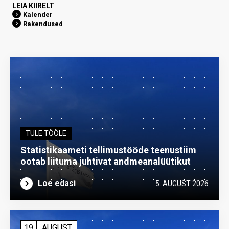
LEIA KIIRELT
Kalender
Rakendused
TULE TÖÖLE
Statistikaameti tellimustööde teenustiim
ootab liituma ­juhtivat andme­analüütikut
Loe edasi
5. AUGUST 2026
19
AUGUST