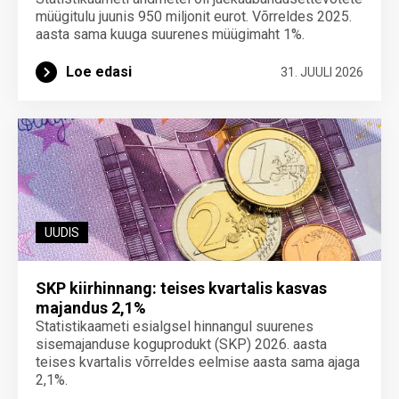
müügitulu juunis 950 miljonit eurot. Võrreldes 2025.
aasta sama kuuga suurenes müügimaht 1%.
Loe edasi
31. JUULI 2026
UUDIS
SKP kiirhinnang: teises kvartalis kasvas
majandus 2,1%
Statistikaameti esialgsel hinnangul suurenes
sisemajanduse koguprodukt (SKP) 2026. aasta
teises kvartalis võrreldes eelmise aasta sama ajaga
2,1%.