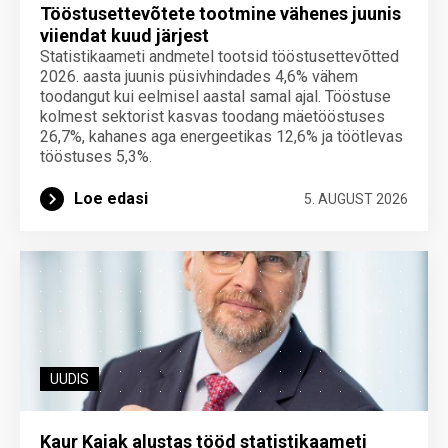
Tööstusettevõtete tootmine vähenes juunis
viiendat kuud järjest
Statistikaameti andmetel tootsid tööstusettevõtted
2026. aasta juunis püsivhindades 4,6% vähem
toodangut kui eelmisel aastal samal ajal. Tööstuse
kolmest sektorist kasvas toodang mäetööstuses
26,7%, kahanes aga energeetikas 12,6% ja töötlevas
tööstuses 5,3%.
Loe edasi
5. AUGUST 2026
UUDIS
Kaur Kajak alustas tööd statistikaameti