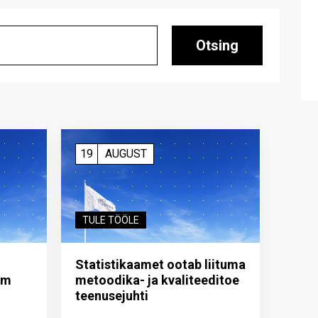
Otsing
19
AUGUST
TULE TÖÖLE
Statistikaamet ootab liituma
im
metoodika- ja kvaliteeditoe
teenuse­juhti