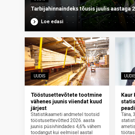
Tarbijahinnaindeks tõusis juulis aastaga 
Loe edasi
UUDIS
UUDI
Tööstusettevõtete tootmine
Kaur 
vähenes juunis viiendat kuud
stati
järjest
peadi
Statistikaameti andmetel tootsid
Täna, 
tööstusettevõtted 2026. aasta
statis
juunis püsivhindades 4,6% vähem
ametis
toodangut kui eelmisel aastal
töötas