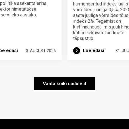
poliitika asekantslerina.
harmoneeritud indeks juulis
ektor nimetatakse
võrreldes juuniga 0,5%. 202
se viieks aastaks.
aasta juuliga võrreldes tõus
indeks 2%. Tegemist on
kiirhinnanguga, mis juuli hi
kohta laekuvatel andmetel
täpsustub.
oe edasi
Loe edasi
3. AUGUST 2026
31. JUU
Vaata kõiki uudiseid