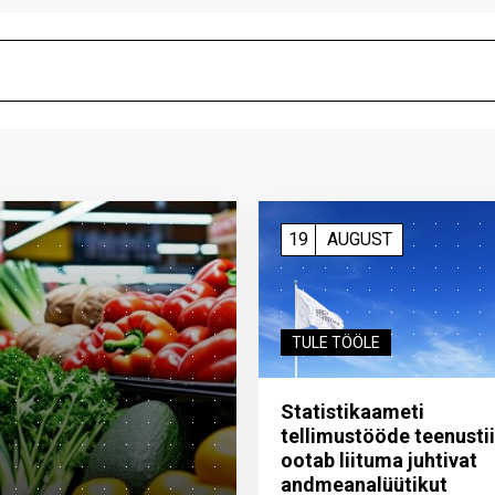
19
AUGUST
TULE TÖÖLE
Statistikaameti
tellimustööde teenusti
ootab liituma ­juhtivat
andme­analüütikut