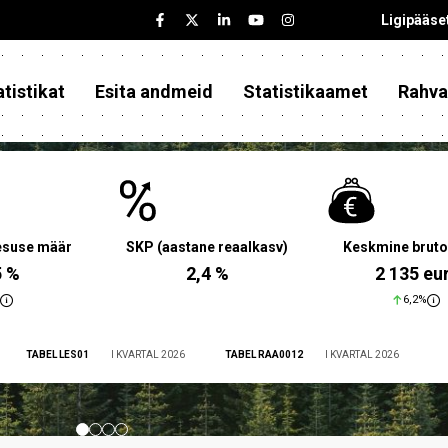
Ligipääse
tistikat
Esita andmeid
Statistikaamet
Rahva
aesuse määr
SKP (aastane reaalkasv)
Keskmine bruto
5 %
2,4 %
2 135 eu
6,2%
TABEL LES01
I KVARTAL 2026
TABEL RAA0012
I KVARTAL 2026