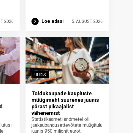
Loe edasi
ST 2026
5. AUGUST 2026
UUDIS
Toidukaupade kaupluste
müügimaht suurenes juunis
id
pärast pikaajalist
vähenemist
Statistikaameti andmetel oli
lutusi
jaekaubandusettevõtete müügitulu
de
juunis 950 miljonit eurot.