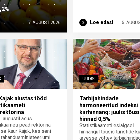
2,2%
Loe edasi
7. AUGUST 2026
5. AUGU
S
UUDIS
Kajak alustas tööd
Tarbijahindade
stikaameti
harmoneeritud indeksi
rektorina
kiirhinnang: juulis tõus
3. augustil asus
hinnad 0,5%
tikaameti peadirektorina
Statistikaameti esialgsel
se Kaur Kajak, kes seni
hinnangul tõusis turistide ku
 rahandusministeeriumi
arvesse võttev tarbijahinda