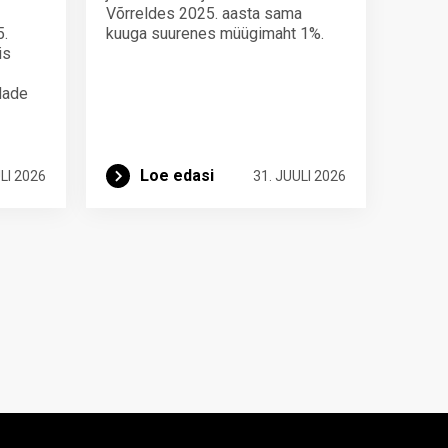
Võrreldes 2025. aasta sama
5.
kuuga suurenes müügimaht 1%.
is
ndade
Loe edasi
LI 2026
31. JUULI 2026