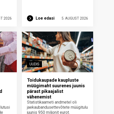
Loe edasi
ST 2026
5. AUGUST 2026
UUDIS
Toidukaupade kaupluste
müügimaht suurenes juunis
id
pärast pikaajalist
vähenemist
Statistikaameti andmetel oli
lutusi
jaekaubandusettevõtete müügitulu
de
juunis 950 miljonit eurot.