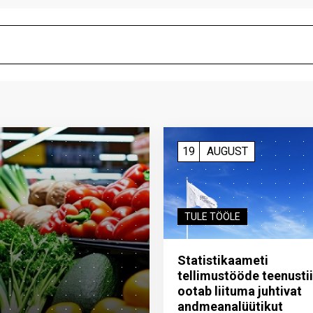
19
AUGUST
TULE TÖÖLE
Statistikaameti
tellimustööde teenusti
ootab liituma ­juhtivat
andme­analüütikut