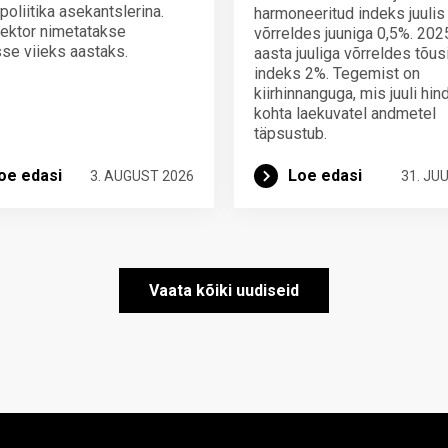
poliitika asekantslerina.
harmoneeritud indeks juulis
ektor nimetatakse
võrreldes juuniga 0,5%. 202
se viieks aastaks.
aasta juuliga võrreldes tõus
indeks 2%. Tegemist on
kiirhinnanguga, mis juuli hi
kohta laekuvatel andmetel
täpsustub.
oe edasi
Loe edasi
3. AUGUST 2026
31. JUU
Vaata kõiki uudiseid