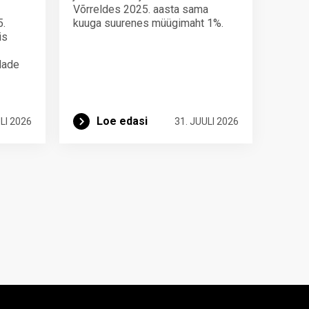
Võrreldes 2025. aasta sama
5.
kuuga suurenes müügimaht 1%.
is
ndade
Loe edasi
LI 2026
31. JUULI 2026