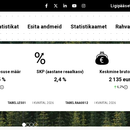
Ligipääse
tistikat
Esita andmeid
Statistikaamet
Rahva
aesuse määr
SKP (aastane reaalkasv)
Keskmine bruto
5 %
2,4 %
2 135 eu
6,2%
TABEL LES01
I KVARTAL 2026
TABEL RAA0012
I KVARTAL 2026