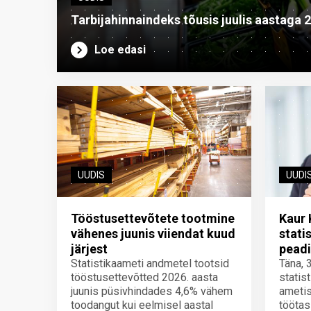
Tarbijahinnaindeks tõusis juulis aastaga 
Loe edasi
UUDIS
UUDI
Tööstusettevõtete tootmine
Kaur 
vähenes juunis viiendat kuud
stati
järjest
peadi
Statistikaameti andmetel tootsid
Täna, 
tööstusettevõtted 2026. aasta
statis
juunis püsivhindades 4,6% vähem
ametis
toodangut kui eelmisel aastal
töötas