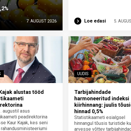
2,2%
Loe edasi
7. AUGUST 2026
5. AUGU
S
UUDIS
Kajak alustas tööd
Tarbijahindade
stikaameti
harmoneeritud indeksi
rektorina
kiirhinnang: juulis tõus
3. augustil asus
hinnad 0,5%
tikaameti peadirektorina
Statistikaameti esialgsel
se Kaur Kajak, kes seni
hinnangul tõusis turistide ku
 rahandusministeeriumi
arvesse võttev tarbijahinda