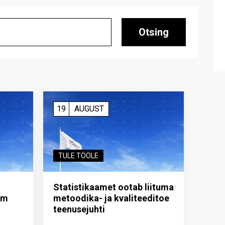
Otsing
19
AUGUST
TULE TÖÖLE
Statistikaamet ootab liituma
im
metoodika- ja kvaliteeditoe
teenuse­juhti