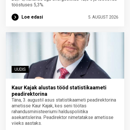
tööstuses 5,3%.
Loe edasi
5. AUGUST 2026
UUDIS
Kaur Kajak alustas tööd statistikaameti
peadirektorina
Täna, 3. augustil asus statistikaameti peadirektorina
ametisse Kaur Kajak, kes seni töötas
rahandusministeeriumi halduspoliitika
asekantslerina. Peadirektor nimetatakse ametisse
viieks aastaks.