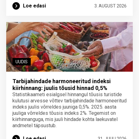
Loe edasi
3. AUGUST 2026
UUDIS
Tarbijahindade harmoneeritud indeksi
kiirhinnang: juulis tõusid hinnad 0,5%
Statistikaameti esialgsel hinnangul tõusis turistide
kulutusi arvesse võttev tarbijahindade harmoneeritud
indeks juulis võrreldes juuniga 0,5%. 2025. aasta
juuliga võrreldes tõusis indeks 2%. Tegemist on
kiirhinnanguga, mis juuli hindade kohta laekuvatel
andmetel täpsustub.
Loe edasi
31. JUULI 2026