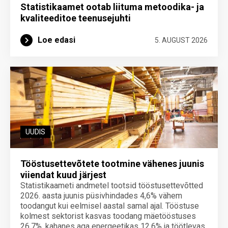
Statistikaamet ootab liituma metoodika- ja
kvaliteeditoe teenuse­juhti
Loe edasi
5. AUGUST 2026
UUDIS
Tööstusettevõtete tootmine vähenes juunis
viiendat kuud järjest
Statistikaameti andmetel tootsid tööstusettevõtted
2026. aasta juunis püsivhindades 4,6% vähem
toodangut kui eelmisel aastal samal ajal. Tööstuse
kolmest sektorist kasvas toodang mäetööstuses
26,7%, kahanes aga energeetikas 12,6% ja töötlevas