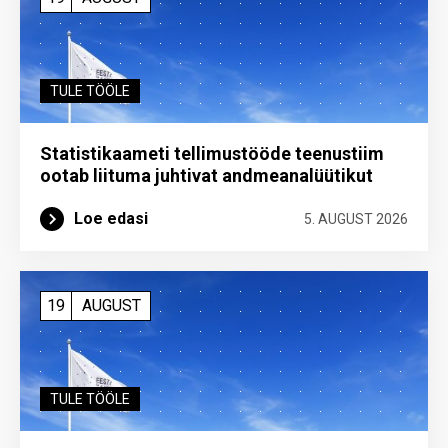
TULE TÖÖLE
Statistikaameti tellimustööde teenustiim
ootab liituma ­juhtivat andme­analüütikut
Loe edasi
5. AUGUST 2026
19
AUGUST
TULE TÖÖLE