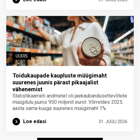
UUDIS
Toidukaupade kaupluste müügimaht
suurenes juunis pärast pikaajalist
vähenemist
Statistikaameti andmetel oli jaekaubandusettevõtete
müügitulu juunis 950 miljonit eurot. Võrreldes 2025.
aasta sama kuuga suurenes müügimaht 1%.
Loe edasi
31. JUULI 2026