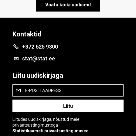
Vaata kõiki uudiseid
Kontaktid
+372 625 9300
stat@stat.ee
Liitu uudiskirjaga
E-POSTI AADRESS
Liitudes uudiskirjaga, nõustud meie
privaatsustingimustega
Statistikaameti privaatsustingimused