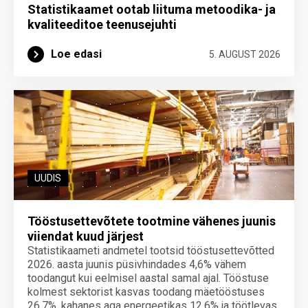
Statistikaamet ootab liituma metoodika- ja
kvaliteeditoe teenuse­juhti
Loe edasi
5. AUGUST 2026
UUDIS
Tööstusettevõtete tootmine vähenes juunis
viiendat kuud järjest
Statistikaameti andmetel tootsid tööstusettevõtted
2026. aasta juunis püsivhindades 4,6% vähem
toodangut kui eelmisel aastal samal ajal. Tööstuse
kolmest sektorist kasvas toodang mäetööstuses
26,7%, kahanes aga energeetikas 12,6% ja töötlevas