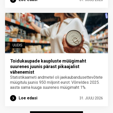
UUDIS
Toidukaupade kaupluste müügimaht
suurenes juunis pärast pikaajalist
vähenemist
Statistikaameti andmetel oli jaekaubandusettevõtete
müügitulu juunis 950 miljonit eurot. Võrreldes 2025.
aasta sama kuuga suurenes müügimaht 1%.
Loe edasi
31. JUULI 2026