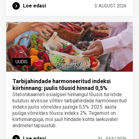
Loe edasi
3. AUGUST 2026
UUDIS
Tarbijahindade harmoneeritud indeksi
kiirhinnang: juulis tõusid hinnad 0,5%
Statistikaameti esialgsel hinnangul tõusis turistide
kulutusi arvesse võttev tarbijahindade harmoneeritud
indeks juulis võrreldes juuniga 0,5%. 2025. aasta
juuliga võrreldes tõusis indeks 2%. Tegemist on
kiirhinnanguga, mis juuli hindade kohta laekuvatel
andmetel täpsustub.
Loe edasi
31. JUULI 2026