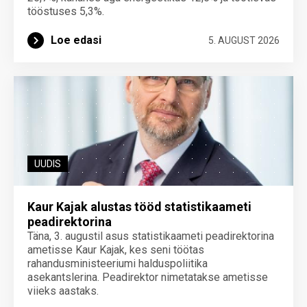
tööstuses 5,3%.
Loe edasi
5. AUGUST 2026
UUDIS
Kaur Kajak alustas tööd statistikaameti
peadirektorina
Täna, 3. augustil asus statistikaameti peadirektorina
ametisse Kaur Kajak, kes seni töötas
rahandusministeeriumi halduspoliitika
asekantslerina. Peadirektor nimetatakse ametisse
viieks aastaks.