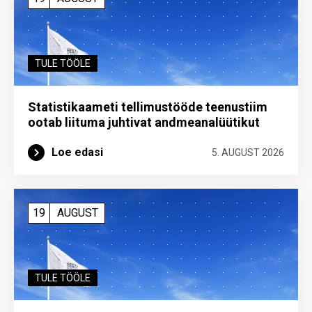
TULE TÖÖLE
Statistikaameti tellimustööde teenustiim
ootab liituma ­juhtivat andme­analüütikut
Loe edasi
5. AUGUST 2026
19
AUGUST
TULE TÖÖLE