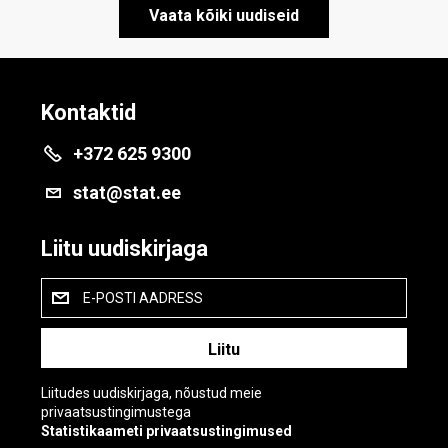
Vaata kõiki uudiseid
Kontaktid
+372 625 9300
stat@stat.ee
Liitu uudiskirjaga
E-POSTI AADRESS
Liitudes uudiskirjaga, nõustud meie
privaatsustingimustega
Statistikaameti privaatsustingimused