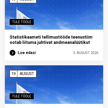
TULE TÖÖLE
Statistikaameti tellimustööde teenustiim
ootab liituma ­juhtivat andme­analüütikut
Loe edasi
5. AUGUST 2026
19
AUGUST
TULE TÖÖLE