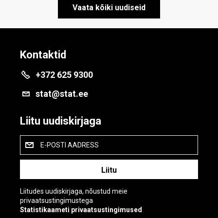
Vaata kõiki uudiseid
Kontaktid
+372 625 9300
stat@stat.ee
Liitu uudiskirjaga
E-POSTI AADRESS
Liitudes uudiskirjaga, nõustud meie
privaatsustingimustega
Statistikaameti privaatsustingimused