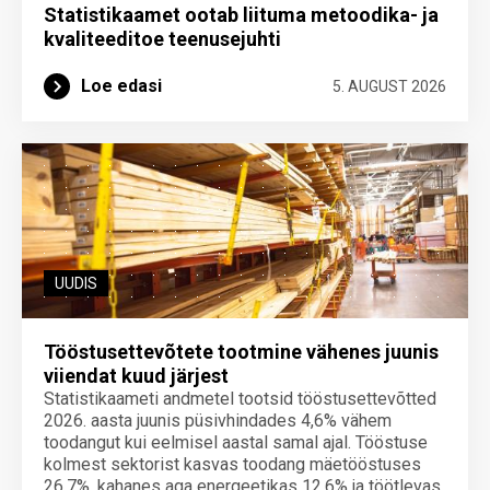
Statistikaamet ootab liituma metoodika- ja
kvaliteeditoe teenuse­juhti
Loe edasi
5. AUGUST 2026
UUDIS
Tööstusettevõtete tootmine vähenes juunis
viiendat kuud järjest
Statistikaameti andmetel tootsid tööstusettevõtted
2026. aasta juunis püsivhindades 4,6% vähem
toodangut kui eelmisel aastal samal ajal. Tööstuse
kolmest sektorist kasvas toodang mäetööstuses
26,7%, kahanes aga energeetikas 12,6% ja töötlevas