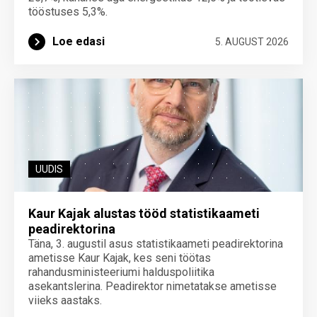
tööstuses 5,3%.
Loe edasi
5. AUGUST 2026
UUDIS
Kaur Kajak alustas tööd statistikaameti
peadirektorina
Täna, 3. augustil asus statistikaameti peadirektorina
ametisse Kaur Kajak, kes seni töötas
rahandusministeeriumi halduspoliitika
asekantslerina. Peadirektor nimetatakse ametisse
viieks aastaks.