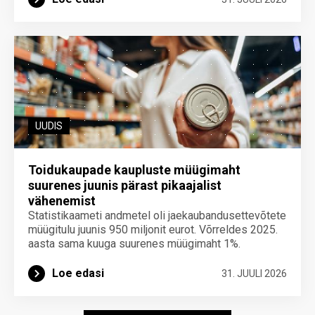
UUDIS
Toidukaupade kaupluste müügimaht
suurenes juunis pärast pikaajalist
vähenemist
Statistikaameti andmetel oli jaekaubandusettevõtete
müügitulu juunis 950 miljonit eurot. Võrreldes 2025.
aasta sama kuuga suurenes müügimaht 1%.
Loe edasi
31. JUULI 2026