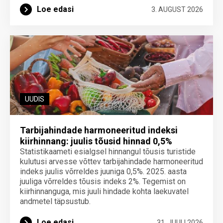
Loe edasi
3. AUGUST 2026
UUDIS
Tarbijahindade harmoneeritud indeksi
kiirhinnang: juulis tõusid hinnad 0,5%
Statistikaameti esialgsel hinnangul tõusis turistide
kulutusi arvesse võttev tarbijahindade harmoneeritud
indeks juulis võrreldes juuniga 0,5%. 2025. aasta
juuliga võrreldes tõusis indeks 2%. Tegemist on
kiirhinnanguga, mis juuli hindade kohta laekuvatel
andmetel täpsustub.
Loe edasi
31. JUULI 2026