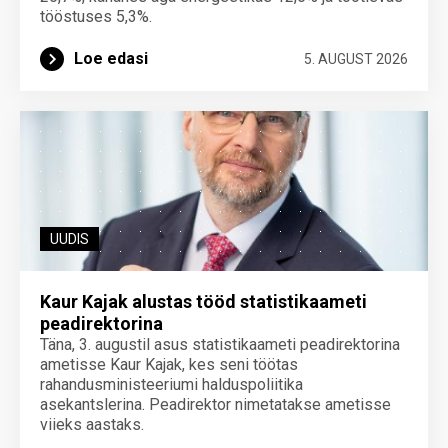
tööstuses 5,3%.
Loe edasi
5. AUGUST 2026
UUDIS
Kaur Kajak alustas tööd statistikaameti
peadirektorina
Täna, 3. augustil asus statistikaameti peadirektorina
ametisse Kaur Kajak, kes seni töötas
rahandusministeeriumi halduspoliitika
asekantslerina. Peadirektor nimetatakse ametisse
viieks aastaks.