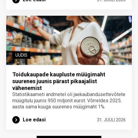
UUDIS
Toidukaupade kaupluste müügimaht
suurenes juunis pärast pikaajalist
vähenemist
Statistikaameti andmetel oli jaekaubandusettevõtete
müügitulu juunis 950 miljonit eurot. Võrreldes 2025.
aasta sama kuuga suurenes müügimaht 1%.
Loe edasi
31. JUULI 2026