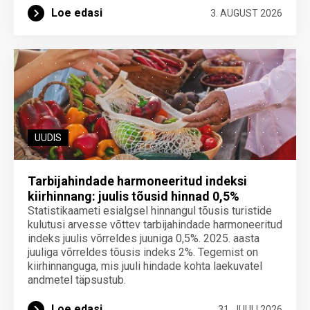
Loe edasi
3. AUGUST 2026
UUDIS
Tarbijahindade harmoneeritud indeksi
kiirhinnang: juulis tõusid hinnad 0,5%
Statistikaameti esialgsel hinnangul tõusis turistide
kulutusi arvesse võttev tarbijahindade harmoneeritud
indeks juulis võrreldes juuniga 0,5%. 2025. aasta
juuliga võrreldes tõusis indeks 2%. Tegemist on
kiirhinnanguga, mis juuli hindade kohta laekuvatel
andmetel täpsustub.
Loe edasi
31. JUULI 2026