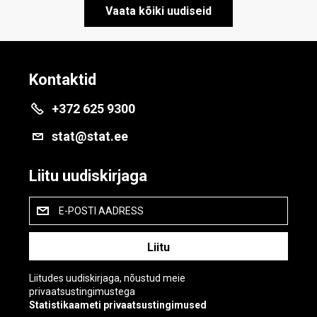
Vaata kõiki uudiseid
Kontaktid
+372 625 9300
stat@stat.ee
Liitu uudiskirjaga
E-POSTI AADRESS
Liitudes uudiskirjaga, nõustud meie
privaatsustingimustega
Statistikaameti privaatsustingimused