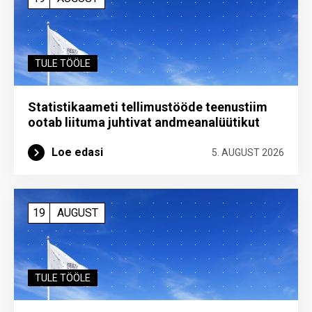
TULE TÖÖLE
Statistikaameti tellimustööde teenustiim
ootab liituma ­juhtivat andme­analüütikut
Loe edasi
5. AUGUST 2026
19
AUGUST
TULE TÖÖLE