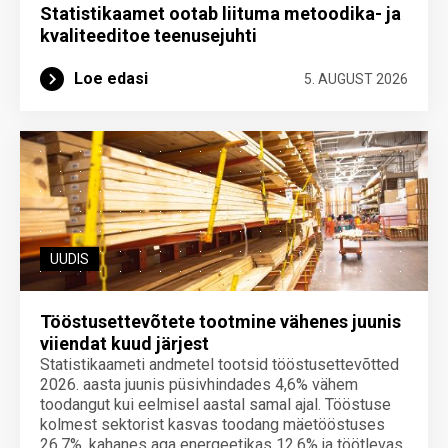
Statistikaamet ootab liituma metoodika- ja
kvaliteeditoe teenuse­juhti
Loe edasi
5. AUGUST 2026
UUDIS
Tööstusettevõtete tootmine vähenes juunis
viiendat kuud järjest
Statistikaameti andmetel tootsid tööstusettevõtted
2026. aasta juunis püsivhindades 4,6% vähem
toodangut kui eelmisel aastal samal ajal. Tööstuse
kolmest sektorist kasvas toodang mäetööstuses
26,7%, kahanes aga energeetikas 12,6% ja töötlevas