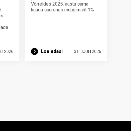
Võrreldes 2025. aasta sama
5.
kuuga suurenes müügimaht 1%.
is
ndade
Loe edasi
LI 2026
31. JUULI 2026