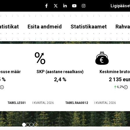
Ligipääse
tistikat
Esita andmeid
Statistikaamet
Rahva
aesuse määr
SKP (aastane reaalkasv)
Keskmine bruto
5 %
2,4 %
2 135 eu
6,2%
TABEL LES01
I KVARTAL 2026
TABEL RAA0012
I KVARTAL 2026