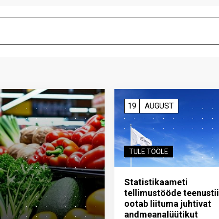
19
AUGUST
TULE TÖÖLE
Statistikaameti
tellimustööde teenusti
ootab liituma ­juhtivat
andme­analüütikut