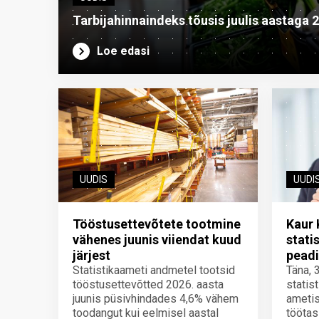
Tarbijahinnaindeks tõusis juulis aastaga 
Loe edasi
UUDIS
UUDI
Tööstusettevõtete tootmine
Kaur 
vähenes juunis viiendat kuud
stati
järjest
peadi
Statistikaameti andmetel tootsid
Täna, 
tööstusettevõtted 2026. aasta
statis
juunis püsivhindades 4,6% vähem
ametis
toodangut kui eelmisel aastal
töötas