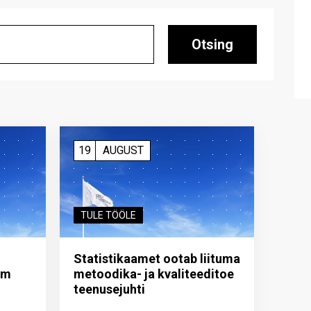
Otsing
19
AUGUST
TULE TÖÖLE
Statistikaamet ootab liituma
im
metoodika- ja kvaliteeditoe
teenuse­juhti