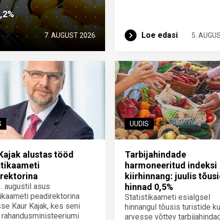
2,2%
Loe edasi
7. AUGUST 2026
5. AUGU
S
UUDIS
Kajak alustas tööd
Tarbijahindade
stikaameti
harmoneeritud indeksi
rektorina
kiirhinnang: juulis tõus
3. augustil asus
hinnad 0,5%
tikaameti peadirektorina
Statistikaameti esialgsel
se Kaur Kajak, kes seni
hinnangul tõusis turistide ku
 rahandusministeeriumi
arvesse võttev tarbijahinda