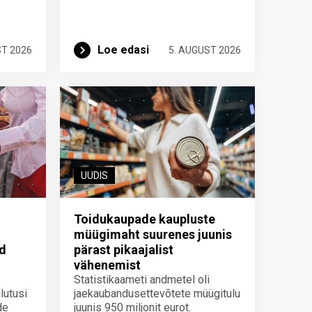
Loe edasi
ST 2026
5. AUGUST 2026
UUDIS
Toidukaupade kaupluste
müügimaht suurenes juunis
id
pärast pikaajalist
vähenemist
Statistikaameti andmetel oli
lutusi
jaekaubandusettevõtete müügitulu
de
juunis 950 miljonit eurot.