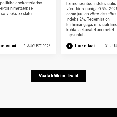
poliitika asekantslerina.
harmoneeritud indeks juulis
ektor nimetatakse
võrreldes juuniga 0,5%. 202
se viieks aastaks.
aasta juuliga võrreldes tõus
indeks 2%. Tegemist on
kiirhinnanguga, mis juuli hi
kohta laekuvatel andmetel
täpsustub.
oe edasi
Loe edasi
3. AUGUST 2026
31. JUU
Vaata kõiki uudiseid