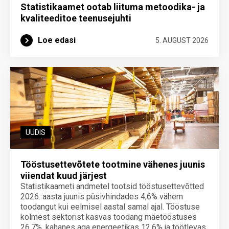
Statistikaamet ootab liituma metoodika- ja
kvaliteeditoe teenuse­juhti
Loe edasi
5. AUGUST 2026
UUDIS
Tööstusettevõtete tootmine vähenes juunis
viiendat kuud järjest
Statistikaameti andmetel tootsid tööstusettevõtted
2026. aasta juunis püsivhindades 4,6% vähem
toodangut kui eelmisel aastal samal ajal. Tööstuse
kolmest sektorist kasvas toodang mäetööstuses
26,7%, kahanes aga energeetikas 12,6% ja töötlevas