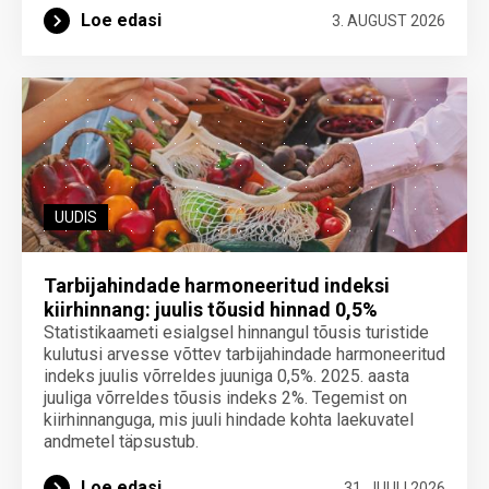
Loe edasi
3. AUGUST 2026
UUDIS
Tarbijahindade harmoneeritud indeksi
kiirhinnang: juulis tõusid hinnad 0,5%
Statistikaameti esialgsel hinnangul tõusis turistide
kulutusi arvesse võttev tarbijahindade harmoneeritud
indeks juulis võrreldes juuniga 0,5%. 2025. aasta
juuliga võrreldes tõusis indeks 2%. Tegemist on
kiirhinnanguga, mis juuli hindade kohta laekuvatel
andmetel täpsustub.
Loe edasi
31. JUULI 2026