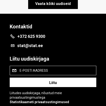
Vaata kõiki uudiseid
Kontaktid
+372 625 9300
stat@stat.ee
Liitu uudiskirjaga
E-POSTI AADRESS
Liitudes uudiskirjaga, nõustud meie
privaatsustingimustega
Statistikaameti privaatsustingimused