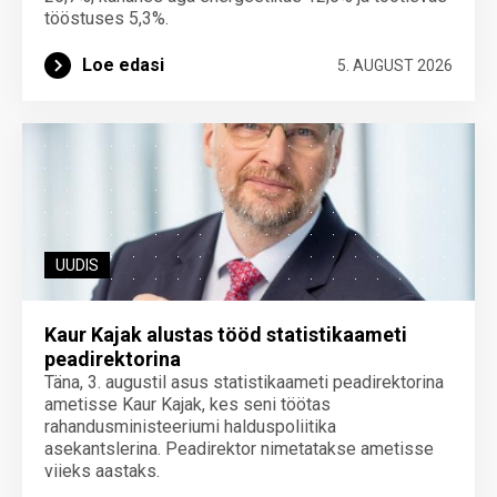
tööstuses 5,3%.
Loe edasi
5. AUGUST 2026
UUDIS
Kaur Kajak alustas tööd statistikaameti
peadirektorina
Täna, 3. augustil asus statistikaameti peadirektorina
ametisse Kaur Kajak, kes seni töötas
rahandusministeeriumi halduspoliitika
asekantslerina. Peadirektor nimetatakse ametisse
viieks aastaks.