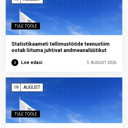
TULE TÖÖLE
Statistikaameti tellimustööde teenustiim
ootab liituma ­juhtivat andme­analüütikut
Loe edasi
5. AUGUST 2026
19
AUGUST
TULE TÖÖLE