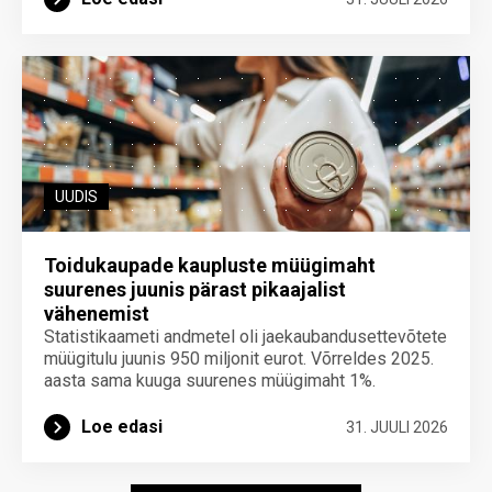
UUDIS
Toidukaupade kaupluste müügimaht
suurenes juunis pärast pikaajalist
vähenemist
Statistikaameti andmetel oli jaekaubandusettevõtete
müügitulu juunis 950 miljonit eurot. Võrreldes 2025.
aasta sama kuuga suurenes müügimaht 1%.
Loe edasi
31. JUULI 2026