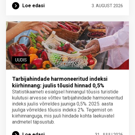
Loe edasi
3. AUGUST 2026
UUDIS
Tarbijahindade harmoneeritud indeksi
kiirhinnang: juulis tõusid hinnad 0,5%
Statistikaameti esialgsel hinnangul tõusis turistide
kulutusi arvesse võttev tarbijahindade harmoneeritud
indeks juulis võrreldes juuniga 0,5%. 2025. aasta
juuliga võrreldes tõusis indeks 2%. Tegemist on
kiirhinnanguga, mis juuli hindade kohta laekuvatel
andmetel täpsustub.
Loe edasi
31. JUULI 2026