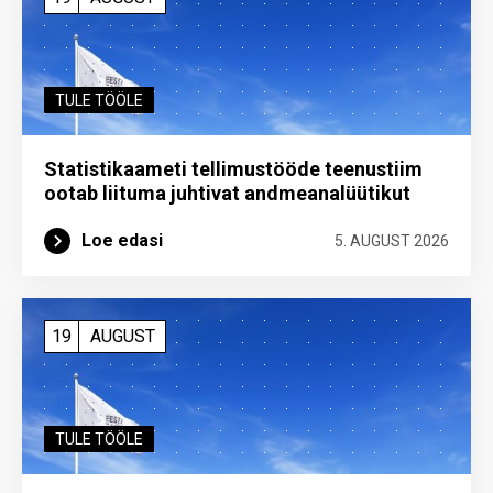
TULE TÖÖLE
Statistikaameti tellimustööde teenustiim
ootab liituma ­juhtivat andme­analüütikut
Loe edasi
5. AUGUST 2026
19
AUGUST
TULE TÖÖLE