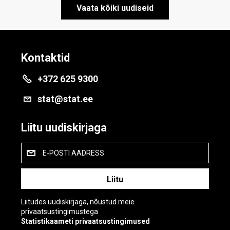
Vaata kõiki uudiseid
Kontaktid
+372 625 9300
stat@stat.ee
Liitu uudiskirjaga
E-POSTI AADRESS
Liitudes uudiskirjaga, nõustud meie
privaatsustingimustega
Statistikaameti privaatsustingimused