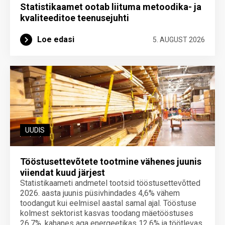
Statistikaamet ootab liituma metoodika- ja
kvaliteeditoe teenuse­juhti
Loe edasi
5. AUGUST 2026
UUDIS
Tööstusettevõtete tootmine vähenes juunis
viiendat kuud järjest
Statistikaameti andmetel tootsid tööstusettevõtted
2026. aasta juunis püsivhindades 4,6% vähem
toodangut kui eelmisel aastal samal ajal. Tööstuse
kolmest sektorist kasvas toodang mäetööstuses
26,7%, kahanes aga energeetikas 12,6% ja töötlevas