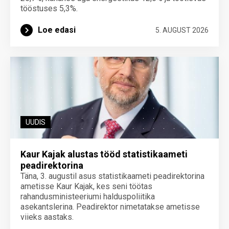
tööstuses 5,3%.
Loe edasi
5. AUGUST 2026
UUDIS
Kaur Kajak alustas tööd statistikaameti
peadirektorina
Täna, 3. augustil asus statistikaameti peadirektorina
ametisse Kaur Kajak, kes seni töötas
rahandusministeeriumi halduspoliitika
asekantslerina. Peadirektor nimetatakse ametisse
viieks aastaks.