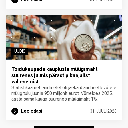
UUDIS
Toidukaupade kaupluste müügimaht
suurenes juunis pärast pikaajalist
vähenemist
Statistikaameti andmetel oli jaekaubandusettevõtete
müügitulu juunis 950 miljonit eurot. Võrreldes 2025.
aasta sama kuuga suurenes müügimaht 1%.
Loe edasi
31. JUULI 2026