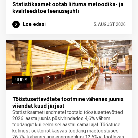
Statistikaamet ootab liituma metoodika- ja
kvaliteeditoe teenuse­juhti
Loe edasi
5. AUGUST 2026
UUDIS
Tööstusettevõtete tootmine vähenes juunis
viiendat kuud järjest
Statistikaameti andmetel tootsid tööstusettevõtted
2026. aasta juunis püsivhindades 4,6% vähem
toodangut kui eelmisel aastal samal ajal. Tööstuse
kolmest sektorist kasvas toodang mäetööstuses
26,7%, kahanes aga energeetikas 12,6% ja töötlevas