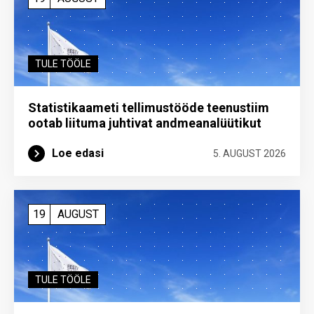
TULE TÖÖLE
Statistikaameti tellimustööde teenustiim
ootab liituma ­juhtivat andme­analüütikut
Loe edasi
5. AUGUST 2026
19
AUGUST
TULE TÖÖLE