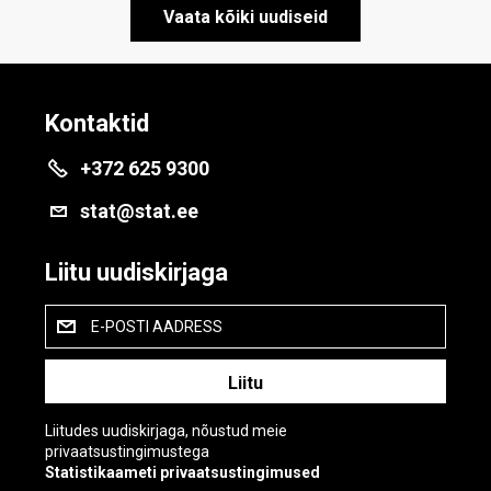
Vaata kõiki uudiseid
Kontaktid
+372 625 9300
stat@stat.ee
Liitu uudiskirjaga
E-POSTI AADRESS
Liitudes uudiskirjaga, nõustud meie
privaatsustingimustega
Statistikaameti privaatsustingimused