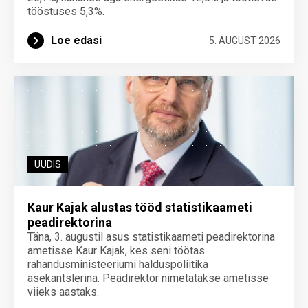
tööstuses 5,3%.
Loe edasi
5. AUGUST 2026
UUDIS
Kaur Kajak alustas tööd statistikaameti
peadirektorina
Täna, 3. augustil asus statistikaameti peadirektorina
ametisse Kaur Kajak, kes seni töötas
rahandusministeeriumi halduspoliitika
asekantslerina. Peadirektor nimetatakse ametisse
viieks aastaks.