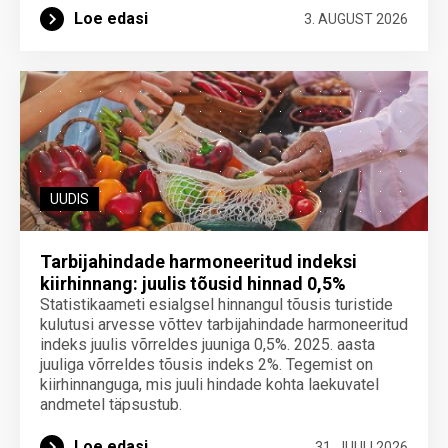
Loe edasi
3. AUGUST 2026
UUDIS
Tarbijahindade harmoneeritud indeksi
kiirhinnang: juulis tõusid hinnad 0,5%
Statistikaameti esialgsel hinnangul tõusis turistide
kulutusi arvesse võttev tarbijahindade harmoneeritud
indeks juulis võrreldes juuniga 0,5%. 2025. aasta
juuliga võrreldes tõusis indeks 2%. Tegemist on
kiirhinnanguga, mis juuli hindade kohta laekuvatel
andmetel täpsustub.
Loe edasi
31. JUULI 2026