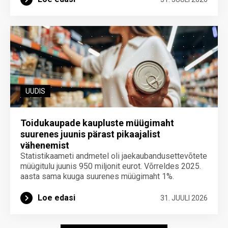
UUDIS
Toidukaupade kaupluste müügimaht
suurenes juunis pärast pikaajalist
vähenemist
Statistikaameti andmetel oli jaekaubandusettevõtete
müügitulu juunis 950 miljonit eurot. Võrreldes 2025.
aasta sama kuuga suurenes müügimaht 1%.
Loe edasi
31. JUULI 2026