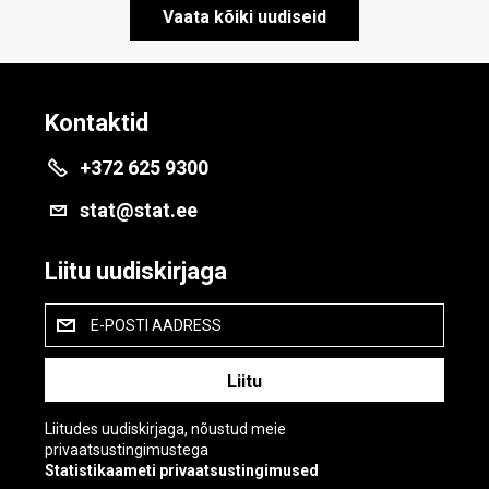
Vaata kõiki uudiseid
Kontaktid
+372 625 9300
stat@stat.ee
Liitu uudiskirjaga
E-POSTI AADRESS
Liitudes uudiskirjaga, nõustud meie
privaatsustingimustega
Statistikaameti privaatsustingimused