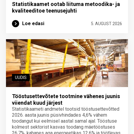
Statistikaamet ootab liituma metoodika- ja
kvaliteeditoe teenuse­juhti
Loe edasi
5. AUGUST 2026
UUDIS
Tööstusettevõtete tootmine vähenes juunis
viiendat kuud järjest
Statistikaameti andmetel tootsid tööstusettevõtted
2026. aasta juunis püsivhindades 4,6% vähem
toodangut kui eelmisel aastal samal ajal. Tööstuse
kolmest sektorist kasvas toodang mäetööstuses
26,7%, kahanes aga energeetikas 12,6% ja töötlevas