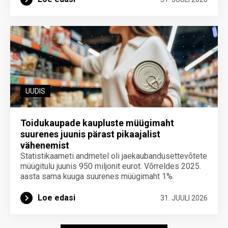
UUDIS
Toidukaupade kaupluste müügimaht
suurenes juunis pärast pikaajalist
vähenemist
Statistikaameti andmetel oli jaekaubandusettevõtete
müügitulu juunis 950 miljonit eurot. Võrreldes 2025.
aasta sama kuuga suurenes müügimaht 1%.
Loe edasi
31. JUULI 2026