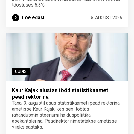
tööstuses 5,3%.
Loe edasi
5. AUGUST 2026
UUDIS
Kaur Kajak alustas tööd statistikaameti
peadirektorina
Täna, 3. augustil asus statistikaameti peadirektorina
ametisse Kaur Kajak, kes seni töötas
rahandusministeeriumi halduspoliitika
asekantslerina. Peadirektor nimetatakse ametisse
viieks aastaks.