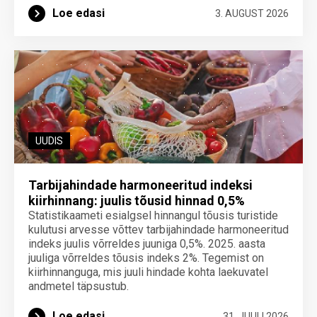
Loe edasi
3. AUGUST 2026
UUDIS
Tarbijahindade harmoneeritud indeksi
kiirhinnang: juulis tõusid hinnad 0,5%
Statistikaameti esialgsel hinnangul tõusis turistide
kulutusi arvesse võttev tarbijahindade harmoneeritud
indeks juulis võrreldes juuniga 0,5%. 2025. aasta
juuliga võrreldes tõusis indeks 2%. Tegemist on
kiirhinnanguga, mis juuli hindade kohta laekuvatel
andmetel täpsustub.
Loe edasi
31. JUULI 2026