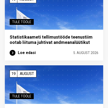
TULE TÖÖLE
Statistikaameti tellimustööde teenustiim
ootab liituma ­juhtivat andme­analüütikut
Loe edasi
5. AUGUST 2026
19
AUGUST
TULE TÖÖLE