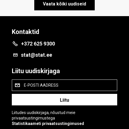
Vaata kõiki uudiseid
Kontaktid
+372 625 9300
stat@stat.ee
Liitu uudiskirjaga
E-POSTI AADRESS
Liitudes uudiskirjaga, nõustud meie
privaatsustingimustega
Statistikaameti privaatsustingimused