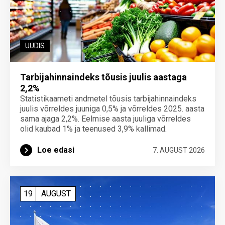
UUDIS
Tarbijahinnaindeks tõusis juulis aastaga
2,2%
Statistikaameti andmetel tõusis tarbijahinnaindeks
juulis võrreldes juuniga 0,5% ja võrreldes 2025. aasta
sama ajaga 2,2%. Eelmise aasta juuliga võrreldes
olid kaubad 1% ja teenused 3,9% kallimad.
Loe edasi
7. AUGUST 2026
19
AUGUST