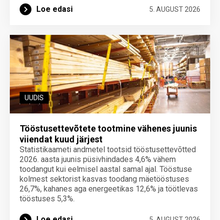
Loe edasi
5. AUGUST 2026
UUDIS
Tööstusettevõtete tootmine vähenes juunis
viiendat kuud järjest
Statistikaameti andmetel tootsid tööstusettevõtted
2026. aasta juunis püsivhindades 4,6% vähem
toodangut kui eelmisel aastal samal ajal. Tööstuse
kolmest sektorist kasvas toodang mäetööstuses
26,7%, kahanes aga energeetikas 12,6% ja töötlevas
tööstuses 5,3%.
Loe edasi
5. AUGUST 2026