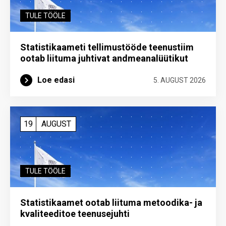
TULE TÖÖLE
Statistikaameti tellimustööde teenustiim
ootab liituma ­juhtivat andme­analüütikut
Loe edasi
5. AUGUST 2026
19
AUGUST
TULE TÖÖLE
Statistikaamet ootab liituma metoodika- ja
kvaliteeditoe teenuse­juhti