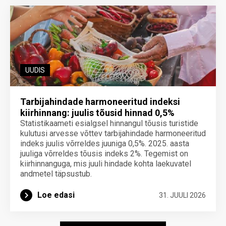
UUDIS
Tarbijahindade harmoneeritud indeksi
kiirhinnang: juulis tõusid hinnad 0,5%
Statistikaameti esialgsel hinnangul tõusis turistide
kulutusi arvesse võttev tarbijahindade harmoneeritud
indeks juulis võrreldes juuniga 0,5%. 2025. aasta
juuliga võrreldes tõusis indeks 2%. Tegemist on
kiirhinnanguga, mis juuli hindade kohta laekuvatel
andmetel täpsustub.
Loe edasi
31. JUULI 2026