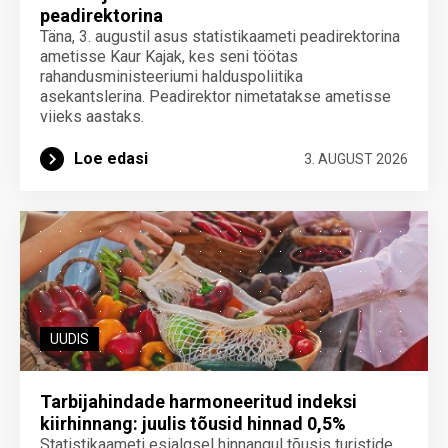
peadirektorina
Täna, 3. augustil asus statistikaameti peadirektorina
ametisse Kaur Kajak, kes seni töötas
rahandusministeeriumi halduspoliitika
asekantslerina. Peadirektor nimetatakse ametisse
viieks aastaks.
Loe edasi
3. AUGUST 2026
UUDIS
Tarbijahindade harmoneeritud indeksi
kiirhinnang: juulis tõusid hinnad 0,5%
Statistikaameti esialgsel hinnangul tõusis turistide