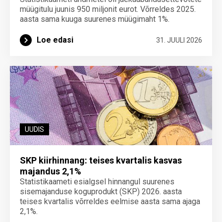
müügitulu juunis 950 miljonit eurot. Võrreldes 2025.
aasta sama kuuga suurenes müügimaht 1%.
Loe edasi
31. JUULI 2026
UUDIS
SKP kiirhinnang: teises kvartalis kasvas
majandus 2,1%
Statistikaameti esialgsel hinnangul suurenes
sisemajanduse koguprodukt (SKP) 2026. aasta
teises kvartalis võrreldes eelmise aasta sama ajaga
2,1%.