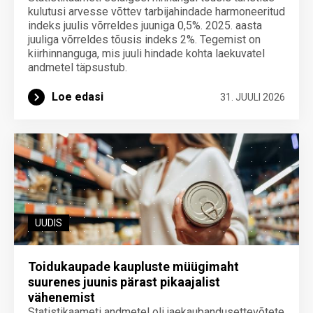
kulutusi arvesse võttev tarbijahindade harmoneeritud
indeks juulis võrreldes juuniga 0,5%. 2025. aasta
juuliga võrreldes tõusis indeks 2%. Tegemist on
kiirhinnanguga, mis juuli hindade kohta laekuvatel
andmetel täpsustub.
Loe edasi
31. JUULI 2026
UUDIS
Toidukaupade kaupluste müügimaht
suurenes juunis pärast pikaajalist
vähenemist
Statistikaameti andmetel oli jaekaubandusettevõtete