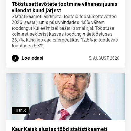
Tööstusettevõtete tootmine vähenes juunis
viiendat kuud järjest
Statistikaameti andmetel tootsid tööstusettevõtted
2026. aasta juunis püsivhindades 4,6% vähem
toodangut kui eelmisel aastal samal ajal. Tööstuse
kolmest sektorist kasvas toodang mäetööstuses
26,7%, kahanes aga energeetikas 12,6% ja töötlevas
tööstuses 5,3%.
Loe edasi
5. AUGUST 2026
UUDIS
Kaur Kajak alustas tööd statistikaameti