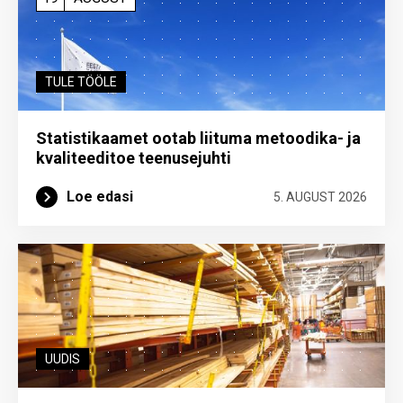
TULE TÖÖLE
Statistikaamet ootab liituma metoodika- ja
kvaliteeditoe teenuse­juhti
Loe edasi
5. AUGUST 2026
UUDIS