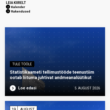
LEIA KIIRELT
Kalender
Rakendused
TULE TÖÖLE
Statistikaameti tellimustööde teenustiim
ootab liituma ­juhtivat andme­analüütikut
Loe edasi
5. AUGUST 2026
19
AUGUST