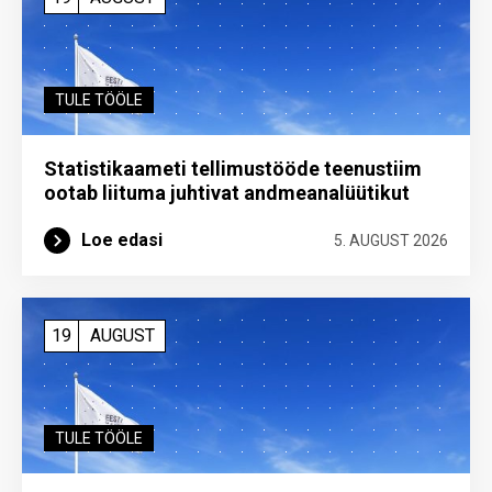
TULE TÖÖLE
Statistikaameti tellimustööde teenustiim
ootab liituma ­juhtivat andme­analüütikut
Loe edasi
5. AUGUST 2026
19
AUGUST
TULE TÖÖLE