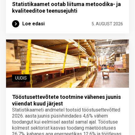
Statistikaamet ootab liituma metoodika- ja
kvaliteeditoe teenuse­juhti
Loe edasi
5. AUGUST 2026
UUDIS
Tööstusettevõtete tootmine vähenes juunis
viiendat kuud järjest
Statistikaameti andmetel tootsid tööstusettevõtted
2026. aasta juunis püsivhindades 4,6% vähem
toodangut kui eelmisel aastal samal ajal. Tööstuse
kolmest sektorist kasvas toodang mäetööstuses
26,7%, kahanes aga energeetikas 12,6% ja töötlevas