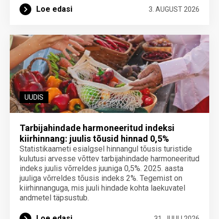
Loe edasi
3. AUGUST 2026
UUDIS
Tarbijahindade harmoneeritud indeksi
kiirhinnang: juulis tõusid hinnad 0,5%
Statistikaameti esialgsel hinnangul tõusis turistide
kulutusi arvesse võttev tarbijahindade harmoneeritud
indeks juulis võrreldes juuniga 0,5%. 2025. aasta
juuliga võrreldes tõusis indeks 2%. Tegemist on
kiirhinnanguga, mis juuli hindade kohta laekuvatel
andmetel täpsustub.
Loe edasi
31. JUULI 2026