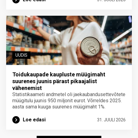
UUDIS
Toidukaupade kaupluste müügimaht
suurenes juunis pärast pikaajalist
vähenemist
Statistikaameti andmetel oli jaekaubandusettevõtete
müügitulu juunis 950 miljonit eurot. Võrreldes 2025.
aasta sama kuuga suurenes müügimaht 1%.
Loe edasi
31. JUULI 2026