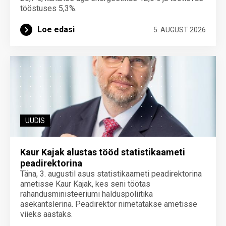
tööstuses 5,3%.
Loe edasi
5. AUGUST 2026
UUDIS
Kaur Kajak alustas tööd statistikaameti
peadirektorina
Täna, 3. augustil asus statistikaameti peadirektorina
ametisse Kaur Kajak, kes seni töötas
rahandusministeeriumi halduspoliitika
asekantslerina. Peadirektor nimetatakse ametisse
viieks aastaks.