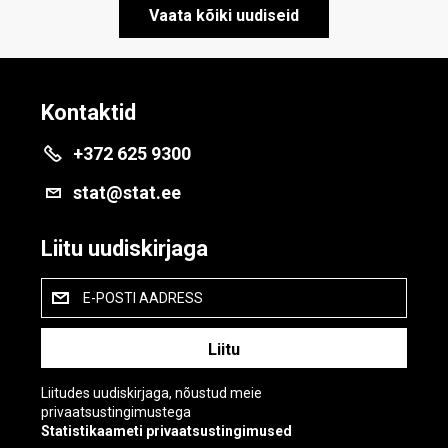
Vaata kõiki uudiseid
Kontaktid
+372 625 9300
stat@stat.ee
Liitu uudiskirjaga
E-POSTI AADRESS
Liitudes uudiskirjaga, nõustud meie
privaatsustingimustega
Statistikaameti privaatsustingimused