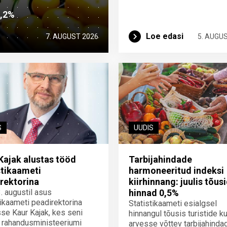
2,2%
Loe edasi
7. AUGUST 2026
5. AUGU
S
UUDIS
Kajak alustas tööd
Tarbijahindade
stikaameti
harmoneeritud indeksi
rektorina
kiirhinnang: juulis tõus
3. augustil asus
hinnad 0,5%
tikaameti peadirektorina
Statistikaameti esialgsel
se Kaur Kajak, kes seni
hinnangul tõusis turistide ku
 rahandusministeeriumi
arvesse võttev tarbijahinda