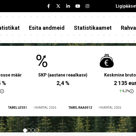
Ligipääse
tistikat
Esita andmeid
Statistikaamet
Rahva
aesuse määr
SKP (aastane reaalkasv)
Keskmine bruto
5 %
2,4 %
2 135 eu
6,2%
TABEL LES01
I KVARTAL 2026
TABEL RAA0012
I KVARTAL 2026