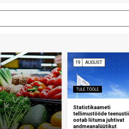
19
AUGUST
TULE TÖÖLE
Statistikaameti
tellimustööde teenusti
ootab liituma ­juhtivat
andme­analüütikut