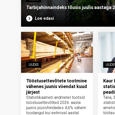
Tarbijahinnaindeks tõusis juulis aastaga 
Loe edasi
UUDIS
UUDI
Tööstusettevõtete tootmine
Kaur 
vähenes juunis viiendat kuud
stati
järjest
peadi
Statistikaameti andmetel tootsid
Täna, 
tööstusettevõtted 2026. aasta
statis
juunis püsivhindades 4,6% vähem
ametis
toodangut kui eelmisel aastal
töötas