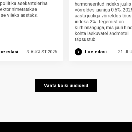
poliitika asekantslerina.
harmoneeritud indeks juulis
ektor nimetatakse
võrreldes juuniga 0,5%. 202
se viieks aastaks.
aasta juuliga võrreldes tõus
indeks 2%. Tegemist on
kiirhinnanguga, mis juuli hi
kohta laekuvatel andmetel
täpsustub.
oe edasi
Loe edasi
3. AUGUST 2026
31. JUU
Vaata kõiki uudiseid