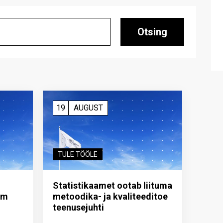
Otsing
19
AUGUST
TULE TÖÖLE
Statistikaamet ootab liituma
im
metoodika- ja kvaliteeditoe
teenuse­juhti