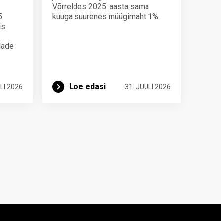
Võrreldes 2025. aasta sama
5.
kuuga suurenes müügimaht 1%.
is
ndade
Loe edasi
LI 2026
31. JUULI 2026