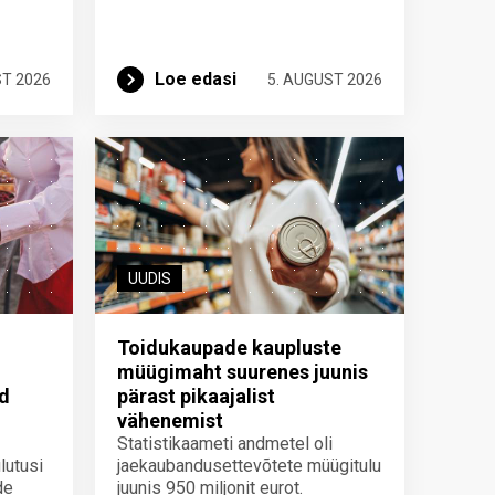
Loe edasi
ST 2026
5. AUGUST 2026
UUDIS
Toidukaupade kaupluste
müügimaht suurenes juunis
id
pärast pikaajalist
vähenemist
Statistikaameti andmetel oli
lutusi
jaekaubandusettevõtete müügitulu
de
juunis 950 miljonit eurot.