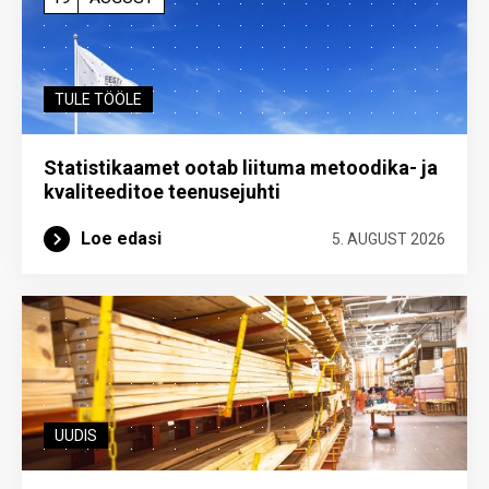
TULE TÖÖLE
Statistikaamet ootab liituma metoodika- ja
kvaliteeditoe teenuse­juhti
Loe edasi
5. AUGUST 2026
UUDIS