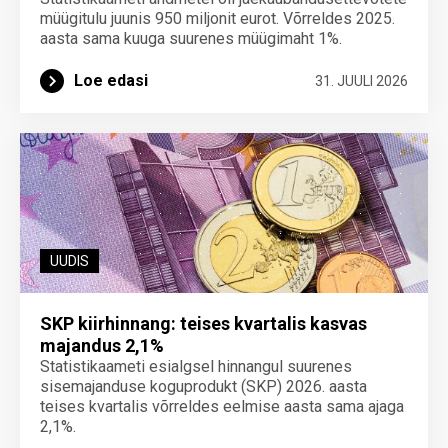
müügitulu juunis 950 miljonit eurot. Võrreldes 2025.
aasta sama kuuga suurenes müügimaht 1%.
Loe edasi
31. JUULI 2026
UUDIS
SKP kiirhinnang: teises kvartalis kasvas
majandus 2,1%
Statistikaameti esialgsel hinnangul suurenes
sisemajanduse koguprodukt (SKP) 2026. aasta
teises kvartalis võrreldes eelmise aasta sama ajaga
2,1%.