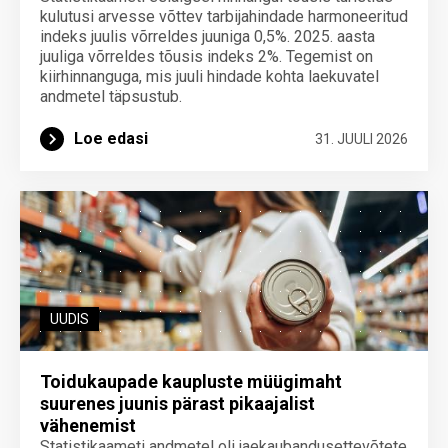
kulutusi arvesse võttev tarbijahindade harmoneeritud
indeks juulis võrreldes juuniga 0,5%. 2025. aasta
juuliga võrreldes tõusis indeks 2%. Tegemist on
kiirhinnanguga, mis juuli hindade kohta laekuvatel
andmetel täpsustub.
Loe edasi
31. JUULI 2026
UUDIS
Toidukaupade kaupluste müügimaht
suurenes juunis pärast pikaajalist
vähenemist
Statistikaameti andmetel oli jaekaubandusettevõtete