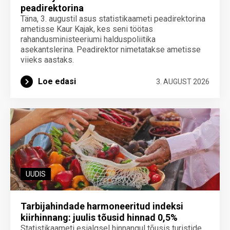
peadirektorina
Täna, 3. augustil asus statistikaameti peadirektorina
ametisse Kaur Kajak, kes seni töötas
rahandusministeeriumi halduspoliitika
asekantslerina. Peadirektor nimetatakse ametisse
viieks aastaks.
Loe edasi
3. AUGUST 2026
UUDIS
Tarbijahindade harmoneeritud indeksi
kiirhinnang: juulis tõusid hinnad 0,5%
Statistikaameti esialgsel hinnangul tõusis turistide