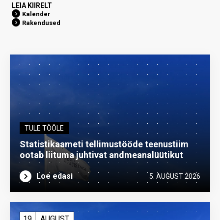
LEIA KIIRELT
Kalender
Rakendused
TULE TÖÖLE
Statistikaameti tellimustööde teenustiim
ootab liituma ­juhtivat andme­analüütikut
Loe edasi
5. AUGUST 2026
19
AUGUST