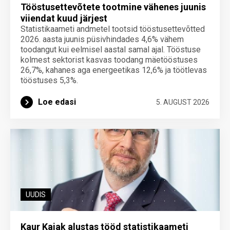
Tööstusettevõtete tootmine vähenes juunis
viiendat kuud järjest
Statistikaameti andmetel tootsid tööstusettevõtted
2026. aasta juunis püsivhindades 4,6% vähem
toodangut kui eelmisel aastal samal ajal. Tööstuse
kolmest sektorist kasvas toodang mäetööstuses
26,7%, kahanes aga energeetikas 12,6% ja töötlevas
tööstuses 5,3%.
Loe edasi
5. AUGUST 2026
UUDIS
Kaur Kajak alustas tööd statistikaameti