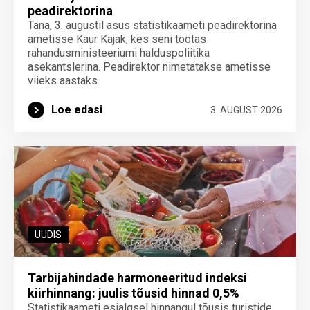
peadirektorina
Täna, 3. augustil asus statistikaameti peadirektorina
ametisse Kaur Kajak, kes seni töötas
rahandusministeeriumi halduspoliitika
asekantslerina. Peadirektor nimetatakse ametisse
viieks aastaks.
Loe edasi
3. AUGUST 2026
UUDIS
Tarbijahindade harmoneeritud indeksi
kiirhinnang: juulis tõusid hinnad 0,5%
Statistikaameti esialgsel hinnangul tõusis turistide