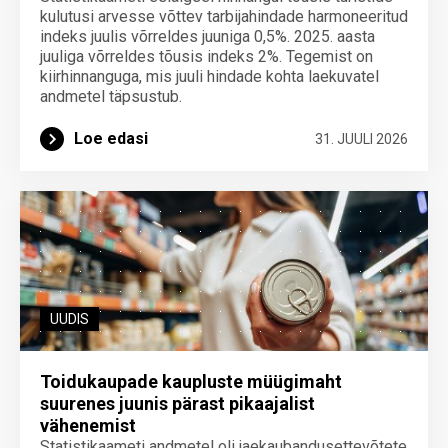
kulutusi arvesse võttev tarbijahindade harmoneeritud
indeks juulis võrreldes juuniga 0,5%. 2025. aasta
juuliga võrreldes tõusis indeks 2%. Tegemist on
kiirhinnanguga, mis juuli hindade kohta laekuvatel
andmetel täpsustub.
Loe edasi
31. JUULI 2026
UUDIS
Toidukaupade kaupluste müügimaht
suurenes juunis pärast pikaajalist
vähenemist
Statistikaameti andmetel oli jaekaubandusettevõtete