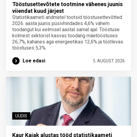
Tööstusettevõtete tootmine vähenes juunis
viiendat kuud järjest
Statistikaameti andmetel tootsid tööstusettevõtted
2026. aasta juunis püsivhindades 4,6% vähem
toodangut kui eelmisel aastal samal ajal. Tööstuse
kolmest sektorist kasvas toodang mäetööstuses
26,7%, kahanes aga energeetikas 12,6% ja töötlevas
tööstuses 5,3%.
Loe edasi
5. AUGUST 2026
UUDIS
Kaur Kajak alustas tööd statistikaameti