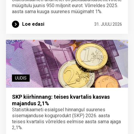
müügitulu juunis 950 miljonit eurot. Võrreldes 2025.
aasta sama kuuga suurenes müügimaht 1%.
Loe edasi
31. JUULI 2026
UUDIS
SKP kiirhinnang: teises kvartalis kasvas
majandus 2,1%
Statistikaameti esialgsel hinnangul suurenes
sisemajanduse koguprodukt (SKP) 2026. aasta
teises kvartalis võrreldes eelmise aasta sama ajaga
2,1%.