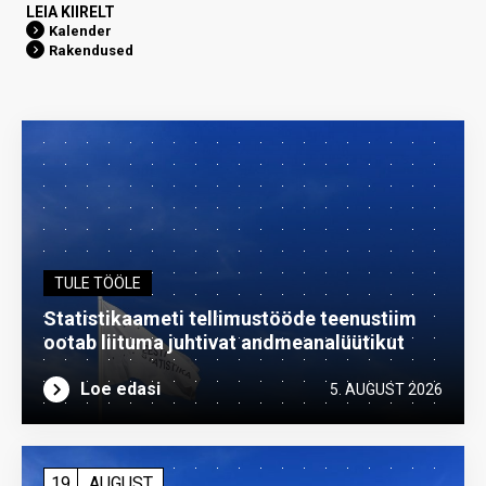
LEIA KIIRELT
Kalender
Rakendused
TULE TÖÖLE
Statistikaameti tellimustööde teenustiim
ootab liituma ­juhtivat andme­analüütikut
Loe edasi
5. AUGUST 2026
19
AUGUST