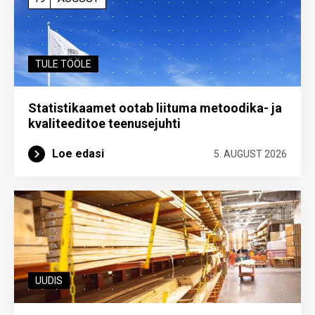
TULE TÖÖLE
Statistikaamet ootab liituma metoodika- ja
kvaliteeditoe teenuse­juhti
Loe edasi
5. AUGUST 2026
UUDIS