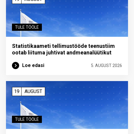
TULE TÖÖLE
Statistikaameti tellimustööde teenustiim
ootab liituma ­juhtivat andme­analüütikut
Loe edasi
5. AUGUST 2026
19
AUGUST
TULE TÖÖLE