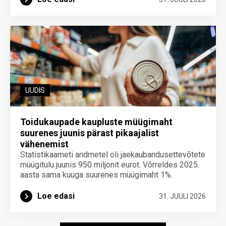
UUDIS
Toidukaupade kaupluste müügimaht
suurenes juunis pärast pikaajalist
vähenemist
Statistikaameti andmetel oli jaekaubandusettevõtete
müügitulu juunis 950 miljonit eurot. Võrreldes 2025.
aasta sama kuuga suurenes müügimaht 1%.
Loe edasi
31. JUULI 2026