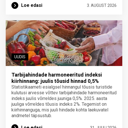
Loe edasi
3. AUGUST 2026
UUDIS
Tarbijahindade harmoneeritud indeksi
kiirhinnang: juulis tõusid hinnad 0,5%
Statistikaameti esialgsel hinnangul tõusis turistide
kulutusi arvesse võttev tarbijahindade harmoneeritud
indeks juulis võrreldes juuniga 0,5%. 2025. aasta
juuliga võrreldes tõusis indeks 2%. Tegemist on
kiirhinnanguga, mis juuli hindade kohta laekuvatel
andmetel täpsustub.
Loe edasi
31. JUULI 2026