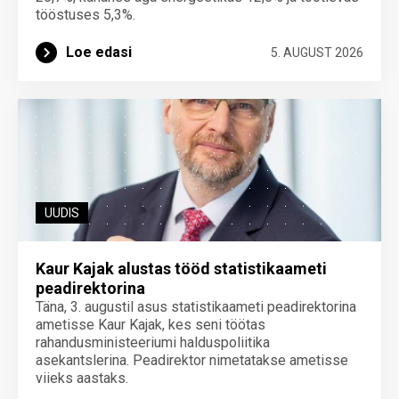
tööstuses 5,3%.
Loe edasi
5. AUGUST 2026
UUDIS
Kaur Kajak alustas tööd statistikaameti
peadirektorina
Täna, 3. augustil asus statistikaameti peadirektorina
ametisse Kaur Kajak, kes seni töötas
rahandusministeeriumi halduspoliitika
asekantslerina. Peadirektor nimetatakse ametisse
viieks aastaks.