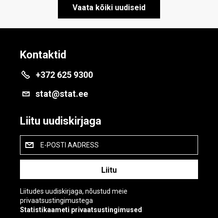
Vaata kõiki uudiseid
Kontaktid
+372 625 9300
stat@stat.ee
Liitu uudiskirjaga
E-POSTI AADRESS
Liitudes uudiskirjaga, nõustud meie
privaatsustingimustega
Statistikaameti privaatsustingimused