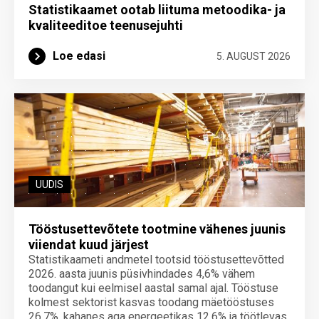
Statistikaamet ootab liituma metoodika- ja
kvaliteeditoe teenuse­juhti
Loe edasi
5. AUGUST 2026
UUDIS
Tööstusettevõtete tootmine vähenes juunis
viiendat kuud järjest
Statistikaameti andmetel tootsid tööstusettevõtted
2026. aasta juunis püsivhindades 4,6% vähem
toodangut kui eelmisel aastal samal ajal. Tööstuse
kolmest sektorist kasvas toodang mäetööstuses
26,7%, kahanes aga energeetikas 12,6% ja töötlevas