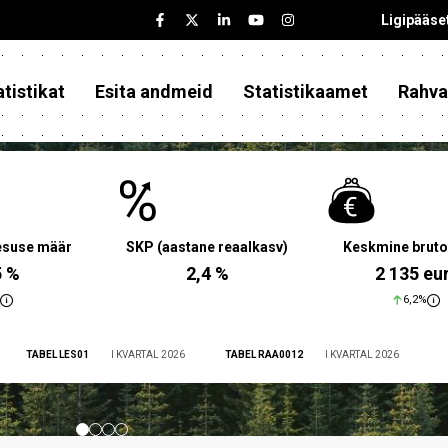
Ligipääse
tistikat
Esita andmeid
Statistikaamet
Rahva
aesuse määr
SKP (aastane reaalkasv)
Keskmine bruto
5 %
2,4 %
2 135 eu
6,2%
TABEL LES01
I KVARTAL 2026
TABEL RAA0012
I KVARTAL 2026