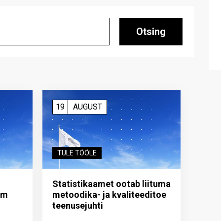
Otsing
19
AUGUST
TULE TÖÖLE
Statistikaamet ootab liituma
im
metoodika- ja kvaliteeditoe
teenuse­juhti