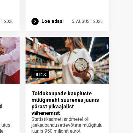
Loe edasi
ST 2026
5. AUGUST 2026
UUDIS
Toidukaupade kaupluste
müügimaht suurenes juunis
id
pärast pikaajalist
vähenemist
Statistikaameti andmetel oli
lutusi
jaekaubandusettevõtete müügitulu
de
juunis 950 miljonit eurot.