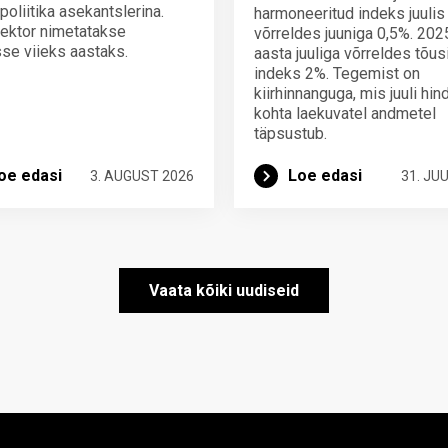
poliitika asekantslerina.
harmoneeritud indeks juulis
ektor nimetatakse
võrreldes juuniga 0,5%. 202
se viieks aastaks.
aasta juuliga võrreldes tõus
indeks 2%. Tegemist on
kiirhinnanguga, mis juuli hi
kohta laekuvatel andmetel
täpsustub.
oe edasi
Loe edasi
3. AUGUST 2026
31. JUU
Vaata kõiki uudiseid