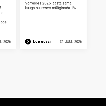
Võrreldes 2025. aasta sama
5.
kuuga suurenes müügimaht 1%.
is
ndade
Loe edasi
LI 2026
31. JUULI 2026