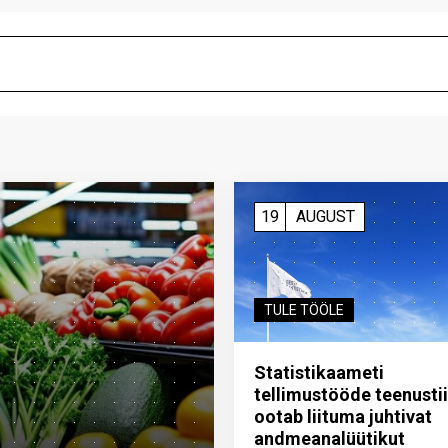
19
AUGUST
TULE TÖÖLE
Statistikaameti
tellimustööde teenusti
ootab liituma ­juhtivat
andme­analüütikut