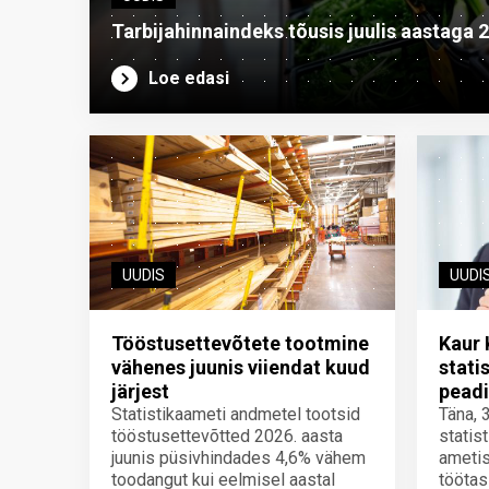
Tarbijahinnaindeks tõusis juulis aastaga 
Loe edasi
UUDIS
UUDI
Tööstusettevõtete tootmine
Kaur 
vähenes juunis viiendat kuud
stati
järjest
peadi
Statistikaameti andmetel tootsid
Täna, 
tööstusettevõtted 2026. aasta
statis
juunis püsivhindades 4,6% vähem
ametis
toodangut kui eelmisel aastal
töötas