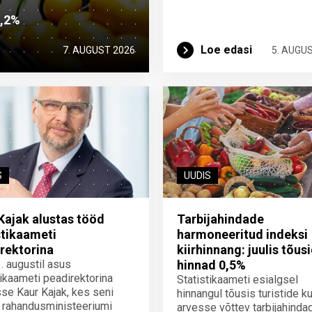
2,2%
Loe edasi
7. AUGUST 2026
5. AUGU
S
UUDIS
Kajak alustas tööd
Tarbijahindade
stikaameti
harmoneeritud indeksi
rektorina
kiirhinnang: juulis tõus
3. augustil asus
hinnad 0,5%
tikaameti peadirektorina
Statistikaameti esialgsel
se Kaur Kajak, kes seni
hinnangul tõusis turistide ku
 rahandusministeeriumi
arvesse võttev tarbijahinda