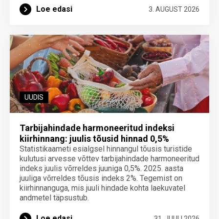
Loe edasi
3. AUGUST 2026
UUDIS
Tarbijahindade harmoneeritud indeksi
kiirhinnang: juulis tõusid hinnad 0,5%
Statistikaameti esialgsel hinnangul tõusis turistide
kulutusi arvesse võttev tarbijahindade harmoneeritud
indeks juulis võrreldes juuniga 0,5%. 2025. aasta
juuliga võrreldes tõusis indeks 2%. Tegemist on
kiirhinnanguga, mis juuli hindade kohta laekuvatel
andmetel täpsustub.
Loe edasi
31. JUULI 2026