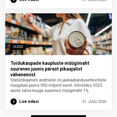
UUDIS
Toidukaupade kaupluste müügimaht
suurenes juunis pärast pikaajalist
vähenemist
Statistikaameti andmetel oli jaekaubandusettevõtete
müügitulu juunis 950 miljonit eurot. Võrreldes 2025.
aasta sama kuuga suurenes müügimaht 1%.
Loe edasi
31. JUULI 2026