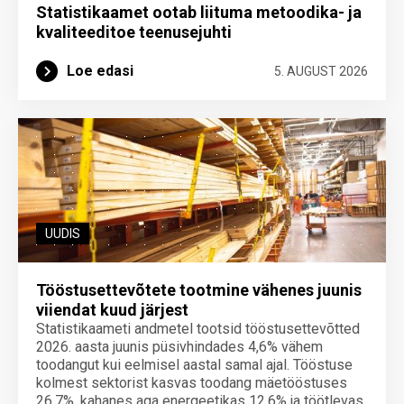
Statistikaamet ootab liituma metoodika- ja
kvaliteeditoe teenuse­juhti
Loe edasi
5. AUGUST 2026
UUDIS
Tööstusettevõtete tootmine vähenes juunis
viiendat kuud järjest
Statistikaameti andmetel tootsid tööstusettevõtted
2026. aasta juunis püsivhindades 4,6% vähem
toodangut kui eelmisel aastal samal ajal. Tööstuse
kolmest sektorist kasvas toodang mäetööstuses
26,7%, kahanes aga energeetikas 12,6% ja töötlevas