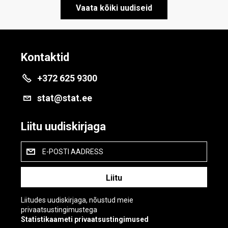
Vaata kõiki uudiseid
Kontaktid
+372 625 9300
stat@stat.ee
Liitu uudiskirjaga
E-POSTI AADRESS
Liitudes uudiskirjaga, nõustud meie
privaatsustingimustega
Statistikaameti privaatsustingimused