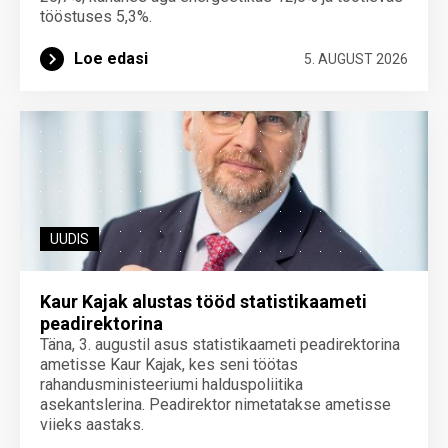
tööstuses 5,3%.
Loe edasi
5. AUGUST 2026
UUDIS
Kaur Kajak alustas tööd statistikaameti
peadirektorina
Täna, 3. augustil asus statistikaameti peadirektorina
ametisse Kaur Kajak, kes seni töötas
rahandusministeeriumi halduspoliitika
asekantslerina. Peadirektor nimetatakse ametisse
viieks aastaks.