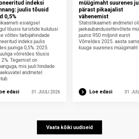
neeritud indeksi
müügimaht suurenes ju
innang: juulis tõusid
pärast pikaajalist
d 0,5%
vähenemist
tikaameti esialgsel
Statistikaameti andmetel ol
gul tõusis turistide kulutusi
jaekaubandusettevõtete mü
e võttev tarbijahindade
juunis 950 miljonit eurot.
eeritud indeks juulis
Võrreldes 2025. aasta sam
des juuniga 0,5%. 2025.
kuuga suurenes müügimaht
juuliga võrreldes tõusis
 2%. Tegemist on
nnanguga, mis juuli hindade
laekuvatel andmetel
tub.
oe edasi
Loe edasi
31. JUULI 2026
31. JUU
Vaata kõiki uudiseid