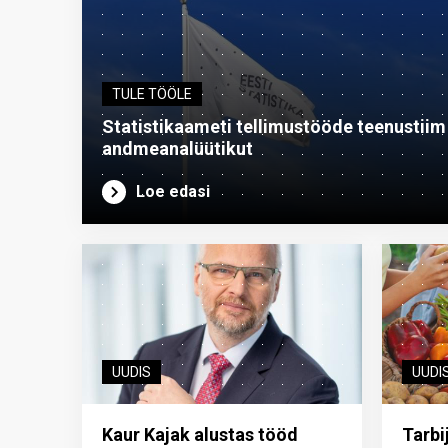
TULE TÖÖLE
Statistikaameti tellimustööde teenustiim o
andme­analüütikut
Loe edasi
UUDIS
UUDI
Kaur Kajak alustas tööd
Tarbi