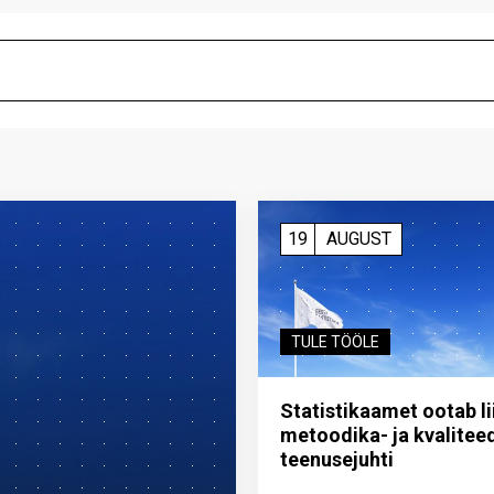
19
AUGUST
TULE TÖÖLE
Statistikaamet ootab l
metoodika- ja kvalitee
teenuse­juhti