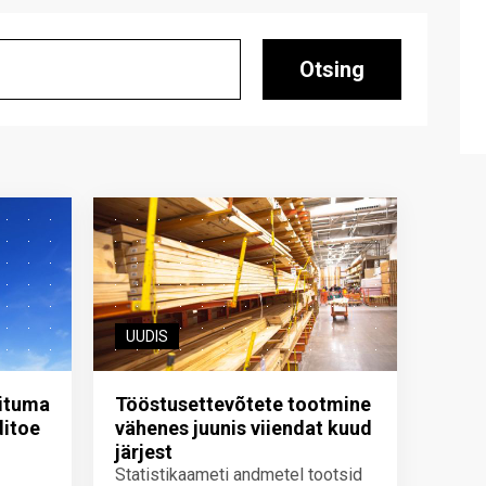
Otsing
UUDIS
iituma
Tööstusettevõtete tootmine
ditoe
vähenes juunis viiendat kuud
järjest
Statistikaameti andmetel tootsid