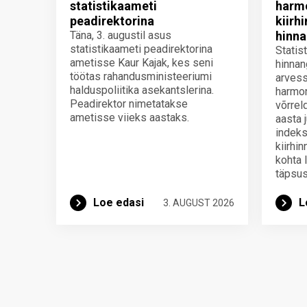
statistikaameti
harmo
peadirektorina
kiirh
Täna, 3. augustil asus
hinna
statistikaameti peadirektorina
Statis
ametisse Kaur Kajak, kes seni
hinnan
töötas rahandusministeeriumi
arvess
halduspoliitika asekantslerina.
harmon
Peadirektor nimetatakse
võrrel
ametisse viieks aastaks.
aasta 
indeks
kiirhi
kohta 
täpsus
Loe edasi
L
3. AUGUST 2026