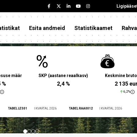
Ligipääse
tistikat
Esita andmeid
Statistikaamet
Rahva
aesuse määr
SKP (aastane reaalkasv)
Keskmine bruto
5 %
2,4 %
2 135 eu
6,2%
TABEL LES01
I KVARTAL 2026
TABEL RAA0012
I KVARTAL 2026