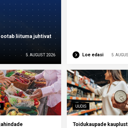
otab liituma ­juhtivat
Loe edasi
5. AUGUST 2026
5. AUGU
S
UUDIS
jahindade
Toidukaupade kauplust