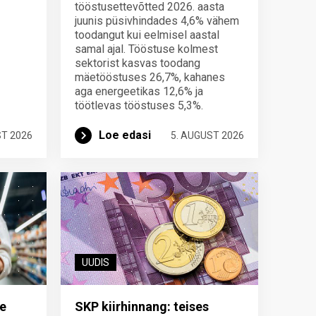
tööstusettevõtted 2026. aasta
juunis püsivhindades 4,6% vähem
toodangut kui eelmisel aastal
samal ajal. Tööstuse kolmest
sektorist kasvas toodang
mäetööstuses 26,7%, kahanes
aga energeetikas 12,6% ja
töötlevas tööstuses 5,3%.
Loe edasi
ST 2026
5. AUGUST 2026
UUDIS
e
SKP kiirhinnang: teises