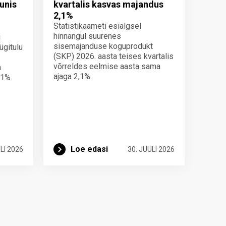
unis
kvartalis kasvas majandus
2,1%
Statistikaameti esialgsel
hinnangul suurenes
i
sisemajanduse koguprodukt
ügitulu
(SKP) 2026. aasta teises kvartalis
võrreldes eelmise aasta sama
a
ajaga 2,1%.
 1%.
Loe edasi
LI 2026
30. JUULI 2026