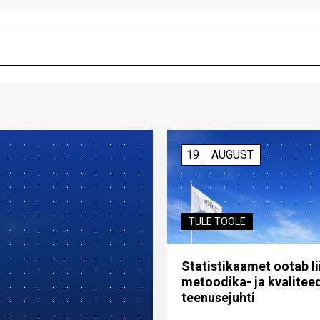
19
AUGUST
TULE TÖÖLE
Statistikaamet ootab l
metoodika- ja kvalitee
teenuse­juhti