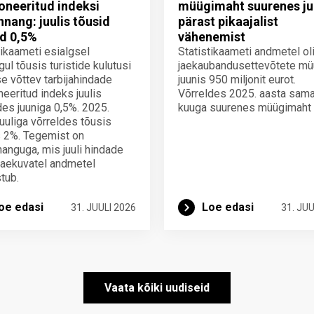
neeritud indeksi
müügimaht suurenes ju
innang: juulis tõusid
pärast pikaajalist
d 0,5%
vähenemist
tikaameti esialgsel
Statistikaameti andmetel ol
gul tõusis turistide kulutusi
jaekaubandusettevõtete mü
e võttev tarbijahindade
juunis 950 miljonit eurot.
eeritud indeks juulis
Võrreldes 2025. aasta sam
des juuniga 0,5%. 2025.
kuuga suurenes müügimaht
juuliga võrreldes tõusis
 2%. Tegemist on
nnanguga, mis juuli hindade
laekuvatel andmetel
tub.
oe edasi
Loe edasi
31. JUULI 2026
31. JUU
Vaata kõiki uudiseid