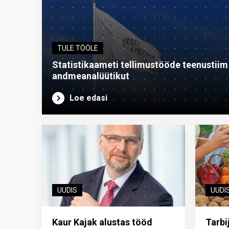
TULE TÖÖLE
Statistikaameti tellimustööde teenustiim o
andme­analüütikut
Loe edasi
UUDIS
UUDI
Kaur Kajak alustas tööd
Tarbi