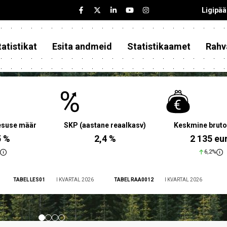
Ligipä
atistikat
Esita andmeid
Statistikaamet
Rahv
aesuse määr
SKP (aastane reaalkasv)
Keskmine bruto
5 %
2,4 %
2 135 eu
6,2%
TABEL LES01
I KVARTAL 2026
TABEL RAA0012
I KVARTAL 2026