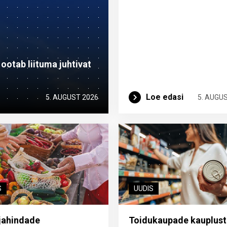
otab liituma ­juhtivat
Loe edasi
5. AUGUST 2026
5. AUGU
S
UUDIS
jahindade
Toidukaupade kauplust