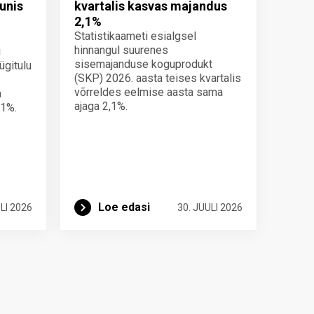
unis
kvartalis kasvas majandus
2,1%
Statistikaameti esialgsel
hinnangul suurenes
i
sisemajanduse koguprodukt
ügitulu
(SKP) 2026. aasta teises kvartalis
võrreldes eelmise aasta sama
a
ajaga 2,1%.
 1%.
Loe edasi
LI 2026
30. JUULI 2026