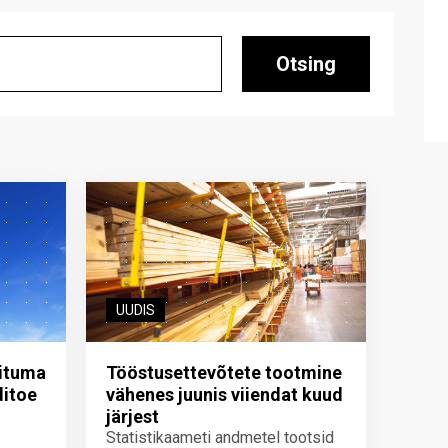
Otsing
UUDIS
iituma
Tööstusettevõtete tootmine
ditoe
vähenes juunis viiendat kuud
järjest
Statistikaameti andmetel tootsid