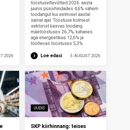
tööstusettevõtted 2026. aasta
juunis püsivhindades 4,6% vähem
toodangut kui eelmisel aastal
samal ajal. Tööstuse kolmest
sektorist kasvas toodang
mäetööstuses 26,7%, kahanes
aga energeetikas 12,6% ja
töötlevas tööstuses 5,3%.
Loe edasi
ST 2026
5. AUGUST 2026
UUDIS
e
SKP kiirhinnang: teises