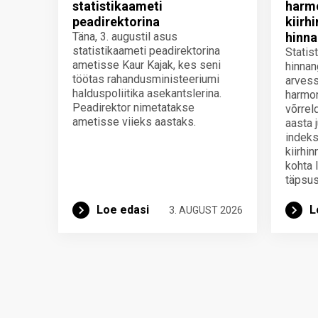
statistikaameti
harmo
peadirektorina
kiirh
Täna, 3. augustil asus
hinna
statistikaameti peadirektorina
Statis
ametisse Kaur Kajak, kes seni
hinnan
töötas rahandusministeeriumi
arvess
halduspoliitika asekantslerina.
harmon
Peadirektor nimetatakse
võrrel
ametisse viieks aastaks.
aasta 
indeks
kiirhi
kohta 
täpsus
Loe edasi
L
3. AUGUST 2026