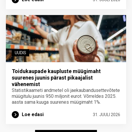
UUDIS
Toidukaupade kaupluste müügimaht
suurenes juunis pärast pikaajalist
vähenemist
Statistikaameti andmetel oli jaekaubandusettevõtete
müügitulu juunis 950 miljonit eurot. Võrreldes 2025.
aasta sama kuuga suurenes müügimaht 1%.
Loe edasi
31. JUULI 2026