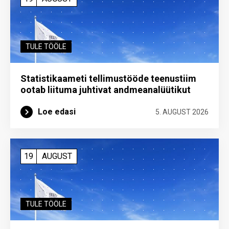
TULE TÖÖLE
Statistikaameti tellimustööde teenustiim
ootab liituma ­juhtivat andme­analüütikut
Loe edasi
5. AUGUST 2026
19
AUGUST
TULE TÖÖLE