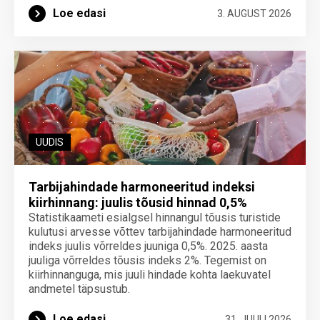
Loe edasi
3. AUGUST 2026
UUDIS
Tarbijahindade harmoneeritud indeksi
kiirhinnang: juulis tõusid hinnad 0,5%
Statistikaameti esialgsel hinnangul tõusis turistide
kulutusi arvesse võttev tarbijahindade harmoneeritud
indeks juulis võrreldes juuniga 0,5%. 2025. aasta
juuliga võrreldes tõusis indeks 2%. Tegemist on
kiirhinnanguga, mis juuli hindade kohta laekuvatel
andmetel täpsustub.
Loe edasi
31. JUULI 2026