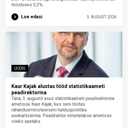
tööstuses 5,3%.
Loe edasi
5. AUGUST 2026
UUDIS
Kaur Kajak alustas tööd statistikaameti
peadirektorina
Täna, 3. augustil asus statistikaameti peadirektorina
ametisse Kaur Kajak, kes seni töötas
rahandusministeeriumi halduspoliitika
asekantslerina. Peadirektor nimetatakse ametisse
viieks aastaks.