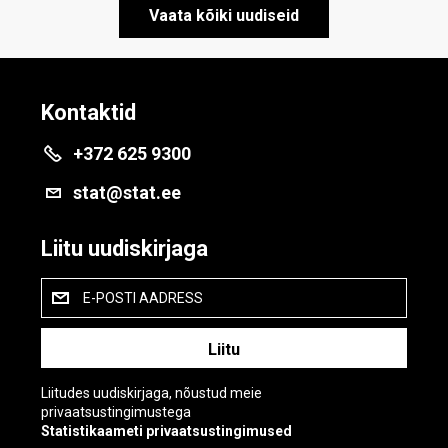
Vaata kõiki uudiseid
Kontaktid
+372 625 9300
stat@stat.ee
Liitu uudiskirjaga
E-POSTI AADRESS
Liitudes uudiskirjaga, nõustud meie
privaatsustingimustega
Statistikaameti privaatsustingimused