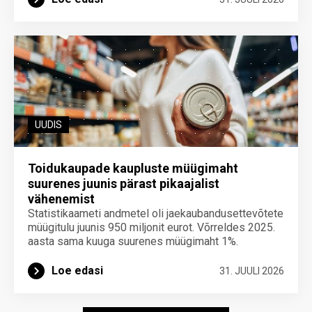
UUDIS
Toidukaupade kaupluste müügimaht
suurenes juunis pärast pikaajalist
vähenemist
Statistikaameti andmetel oli jaekaubandusettevõtete
müügitulu juunis 950 miljonit eurot. Võrreldes 2025.
aasta sama kuuga suurenes müügimaht 1%.
Loe edasi
31. JUULI 2026