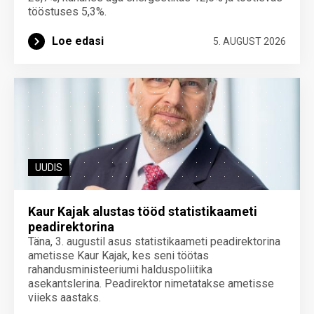
tööstuses 5,3%.
Loe edasi
5. AUGUST 2026
UUDIS
Kaur Kajak alustas tööd statistikaameti
peadirektorina
Täna, 3. augustil asus statistikaameti peadirektorina
ametisse Kaur Kajak, kes seni töötas
rahandusministeeriumi halduspoliitika
asekantslerina. Peadirektor nimetatakse ametisse
viieks aastaks.