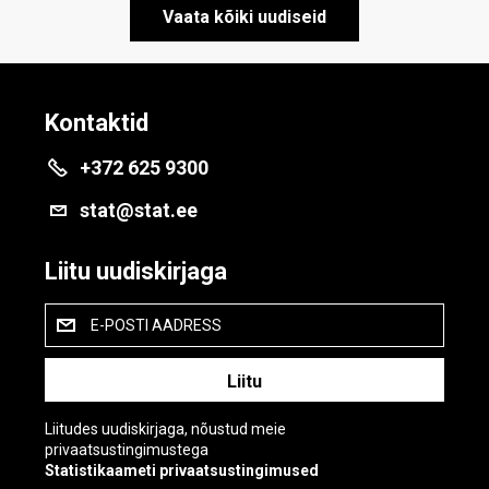
Vaata kõiki uudiseid
Kontaktid
+372 625 9300
stat@stat.ee
Liitu uudiskirjaga
E-POSTI AADRESS
Liitudes uudiskirjaga, nõustud meie
privaatsustingimustega
Statistikaameti privaatsustingimused