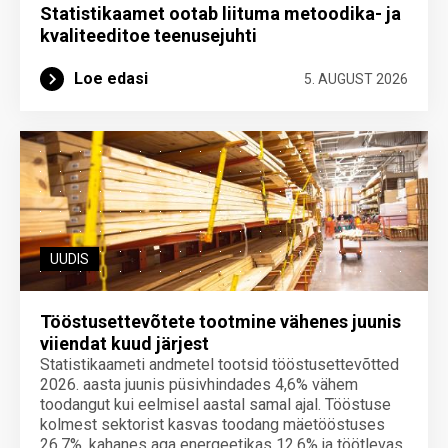
Statistikaamet ootab liituma metoodika- ja
kvaliteeditoe teenuse­juhti
Loe edasi
5. AUGUST 2026
UUDIS
Tööstusettevõtete tootmine vähenes juunis
viiendat kuud järjest
Statistikaameti andmetel tootsid tööstusettevõtted
2026. aasta juunis püsivhindades 4,6% vähem
toodangut kui eelmisel aastal samal ajal. Tööstuse
kolmest sektorist kasvas toodang mäetööstuses
26,7%, kahanes aga energeetikas 12,6% ja töötlevas