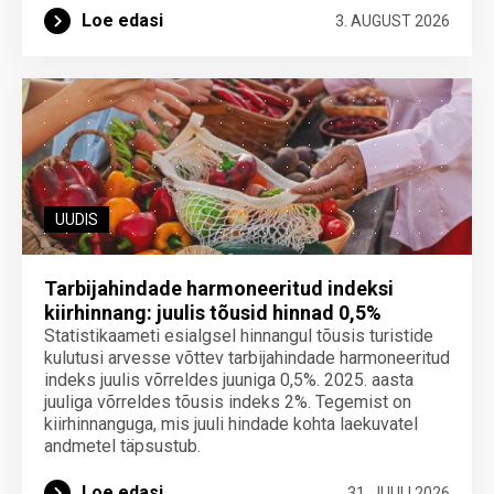
Loe edasi
3. AUGUST 2026
UUDIS
Tarbijahindade harmoneeritud indeksi
kiirhinnang: juulis tõusid hinnad 0,5%
Statistikaameti esialgsel hinnangul tõusis turistide
kulutusi arvesse võttev tarbijahindade harmoneeritud
indeks juulis võrreldes juuniga 0,5%. 2025. aasta
juuliga võrreldes tõusis indeks 2%. Tegemist on
kiirhinnanguga, mis juuli hindade kohta laekuvatel
andmetel täpsustub.
Loe edasi
31. JUULI 2026