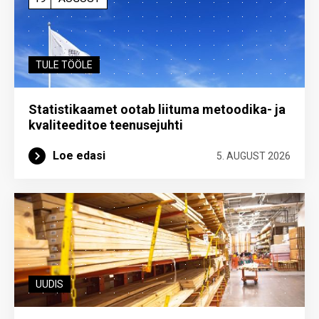
TULE TÖÖLE
Statistikaamet ootab liituma metoodika- ja
kvaliteeditoe teenuse­juhti
Loe edasi
5. AUGUST 2026
UUDIS