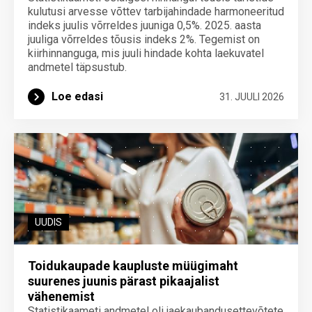
kulutusi arvesse võttev tarbijahindade harmoneeritud
indeks juulis võrreldes juuniga 0,5%. 2025. aasta
juuliga võrreldes tõusis indeks 2%. Tegemist on
kiirhinnanguga, mis juuli hindade kohta laekuvatel
andmetel täpsustub.
Loe edasi
31. JUULI 2026
UUDIS
Toidukaupade kaupluste müügimaht
suurenes juunis pärast pikaajalist
vähenemist
Statistikaameti andmetel oli jaekaubandusettevõtete