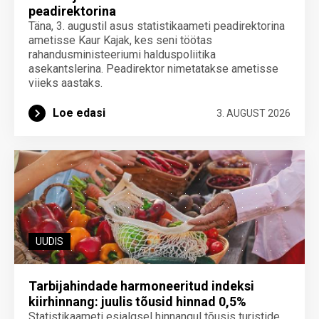
peadirektorina
Täna, 3. augustil asus statistikaameti peadirektorina
ametisse Kaur Kajak, kes seni töötas
rahandusministeeriumi halduspoliitika
asekantslerina. Peadirektor nimetatakse ametisse
viieks aastaks.
Loe edasi
3. AUGUST 2026
UUDIS
Tarbijahindade harmoneeritud indeksi
kiirhinnang: juulis tõusid hinnad 0,5%
Statistikaameti esialgsel hinnangul tõusis turistide