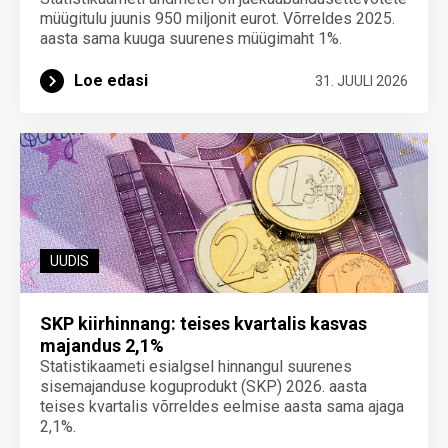
müügitulu juunis 950 miljonit eurot. Võrreldes 2025.
aasta sama kuuga suurenes müügimaht 1%.
Loe edasi
31. JUULI 2026
UUDIS
SKP kiirhinnang: teises kvartalis kasvas
majandus 2,1%
Statistikaameti esialgsel hinnangul suurenes
sisemajanduse koguprodukt (SKP) 2026. aasta
teises kvartalis võrreldes eelmise aasta sama ajaga
2,1%.