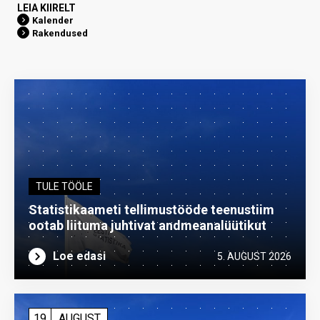
LEIA KIIRELT
Kalender
Rakendused
TULE TÖÖLE
Statistikaameti tellimustööde teenustiim
ootab liituma ­juhtivat andme­analüütikut
Loe edasi
5. AUGUST 2026
19
AUGUST