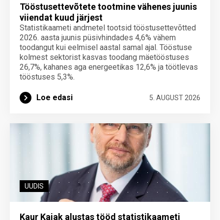
Tööstusettevõtete tootmine vähenes juunis
viiendat kuud järjest
Statistikaameti andmetel tootsid tööstusettevõtted
2026. aasta juunis püsivhindades 4,6% vähem
toodangut kui eelmisel aastal samal ajal. Tööstuse
kolmest sektorist kasvas toodang mäetööstuses
26,7%, kahanes aga energeetikas 12,6% ja töötlevas
tööstuses 5,3%.
Loe edasi
5. AUGUST 2026
UUDIS
Kaur Kajak alustas tööd statistikaameti