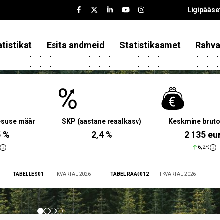
Ligipääse
tistikat
Esita andmeid
Statistikaamet
Rahva
aesuse määr
SKP (aastane reaalkasv)
Keskmine bruto
5 %
2,4 %
2 135 eu
6,2%
TABEL LES01
I KVARTAL 2026
TABEL RAA0012
I KVARTAL 2026