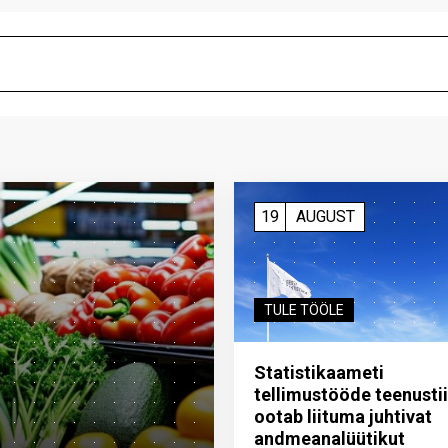
19
AUGUST
TULE TÖÖLE
Statistikaameti
tellimustööde teenusti
ootab liituma ­juhtivat
andme­analüütikut