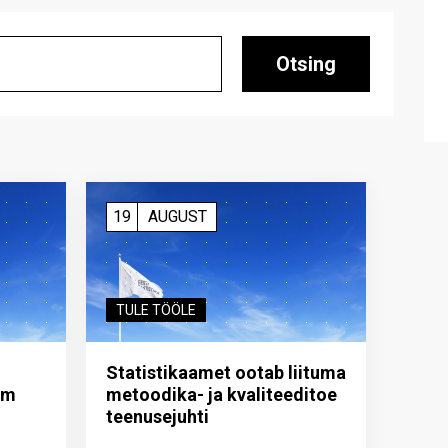
Otsing
19
AUGUST
TULE TÖÖLE
Statistikaamet ootab liituma
im
metoodika- ja kvaliteeditoe
teenuse­juhti