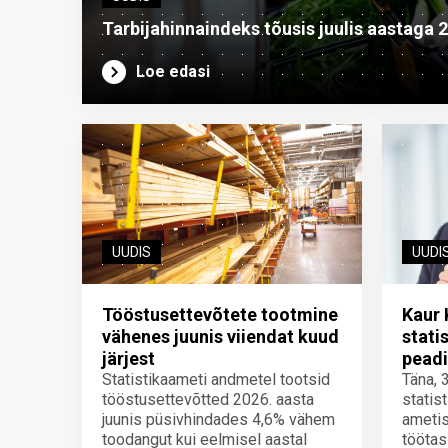
Tarbijahinnaindeks tõusis juulis aastaga 
Loe edasi
UUDIS
UUDI
Tööstusettevõtete tootmine
Kaur 
vähenes juunis viiendat kuud
stati
järjest
peadi
Statistikaameti andmetel tootsid
Täna, 
tööstusettevõtted 2026. aasta
statis
juunis püsivhindades 4,6% vähem
ametis
toodangut kui eelmisel aastal
töötas