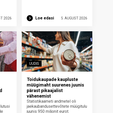
Loe edasi
ST 2026
5. AUGUST 2026
UUDIS
Toidukaupade kaupluste
müügimaht suurenes juunis
id
pärast pikaajalist
vähenemist
Statistikaameti andmetel oli
lutusi
jaekaubandusettevõtete müügitulu
de
juunis 950 miljonit eurot.