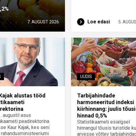
2,2%
Loe edasi
7. AUGUST 2026
5. AUGU
S
UUDIS
Kajak alustas tööd
Tarbijahindade
stikaameti
harmoneeritud indeksi
rektorina
kiirhinnang: juulis tõus
3. augustil asus
hinnad 0,5%
tikaameti peadirektorina
Statistikaameti esialgsel
se Kaur Kajak, kes seni
hinnangul tõusis turistide ku
 rahandusministeeriumi
arvesse võttev tarbijahinda