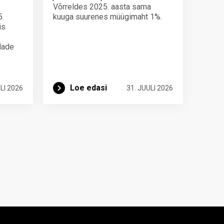
Võrreldes 2025. aasta sama
5.
kuuga suurenes müügimaht 1%.
is
ndade
Loe edasi
LI 2026
31. JUULI 2026