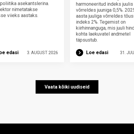
poliitika asekantslerina.
harmoneeritud indeks juulis
ektor nimetatakse
võrreldes juuniga 0,5%. 202
se viieks aastaks.
aasta juuliga võrreldes tõus
indeks 2%. Tegemist on
kiirhinnanguga, mis juuli hi
kohta laekuvatel andmetel
täpsustub.
oe edasi
Loe edasi
3. AUGUST 2026
31. JUU
Vaata kõiki uudiseid