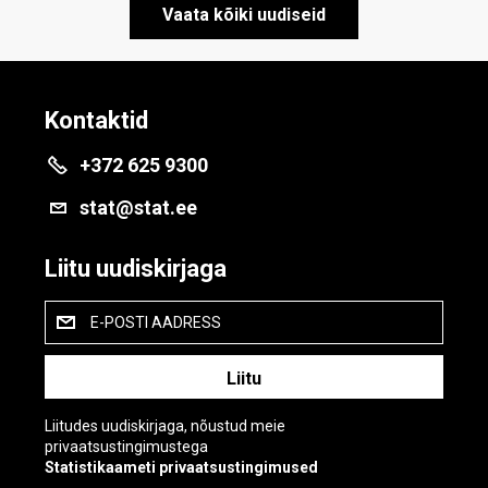
Vaata kõiki uudiseid
Kontaktid
+372 625 9300
stat@stat.ee
Liitu uudiskirjaga
E-POSTI AADRESS
Liitudes uudiskirjaga, nõustud meie
privaatsustingimustega
Statistikaameti privaatsustingimused