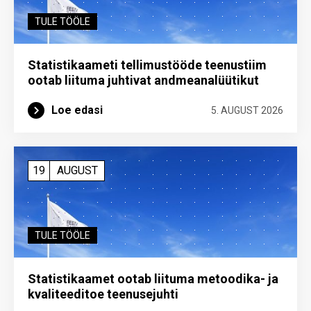
TULE TÖÖLE
Statistikaameti tellimustööde teenustiim
ootab liituma ­juhtivat andme­analüütikut
Loe edasi
5. AUGUST 2026
19
AUGUST
TULE TÖÖLE
Statistikaamet ootab liituma metoodika- ja
kvaliteeditoe teenuse­juhti