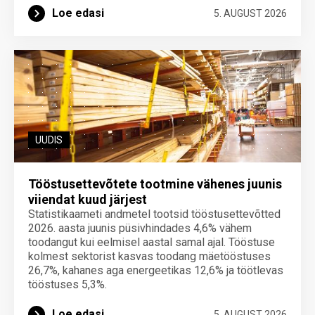
Loe edasi
5. AUGUST 2026
UUDIS
Tööstusettevõtete tootmine vähenes juunis
viiendat kuud järjest
Statistikaameti andmetel tootsid tööstusettevõtted
2026. aasta juunis püsivhindades 4,6% vähem
toodangut kui eelmisel aastal samal ajal. Tööstuse
kolmest sektorist kasvas toodang mäetööstuses
26,7%, kahanes aga energeetikas 12,6% ja töötlevas
tööstuses 5,3%.
Loe edasi
5. AUGUST 2026