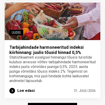
UUDIS
Tarbijahindade harmoneeritud indeksi
kiirhinnang: juulis tõusid hinnad 0,5%
Statistikaameti esialgsel hinnangul tõusis turistide
kulutusi arvesse võttev tarbijahindade harmoneeritud
indeks juulis võrreldes juuniga 0,5%. 2025. aasta
juuliga võrreldes tõusis indeks 2%. Tegemist on
kiirhinnanguga, mis juuli hindade kohta laekuvatel
andmetel täpsustub.
Loe edasi
31. JUULI 2026