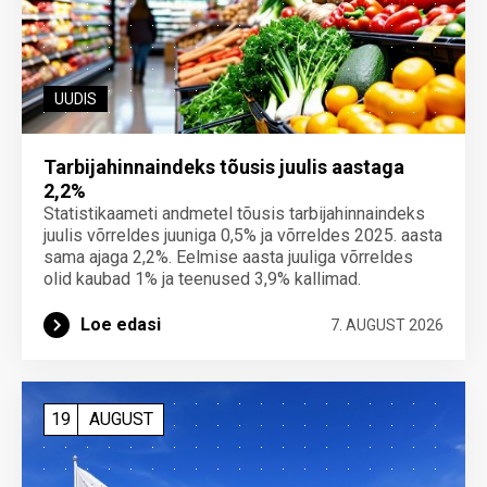
UUDIS
Tarbijahinnaindeks tõusis juulis aastaga
2,2%
Statistikaameti andmetel tõusis tarbijahinnaindeks
juulis võrreldes juuniga 0,5% ja võrreldes 2025. aasta
sama ajaga 2,2%. Eelmise aasta juuliga võrreldes
olid kaubad 1% ja teenused 3,9% kallimad.
Loe edasi
7. AUGUST 2026
19
AUGUST