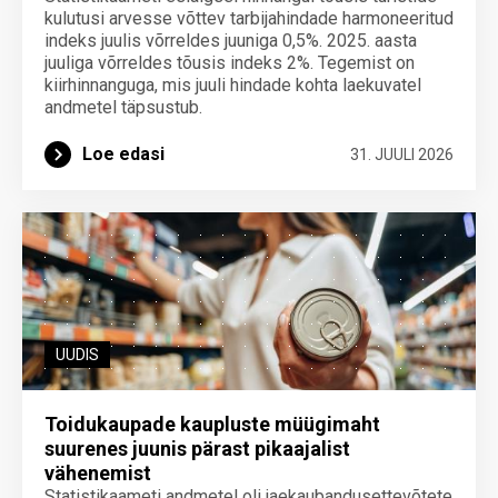
kulutusi arvesse võttev tarbijahindade harmoneeritud
indeks juulis võrreldes juuniga 0,5%. 2025. aasta
juuliga võrreldes tõusis indeks 2%. Tegemist on
kiirhinnanguga, mis juuli hindade kohta laekuvatel
andmetel täpsustub.
Loe edasi
31. JUULI 2026
UUDIS
Toidukaupade kaupluste müügimaht
suurenes juunis pärast pikaajalist
vähenemist
Statistikaameti andmetel oli jaekaubandusettevõtete