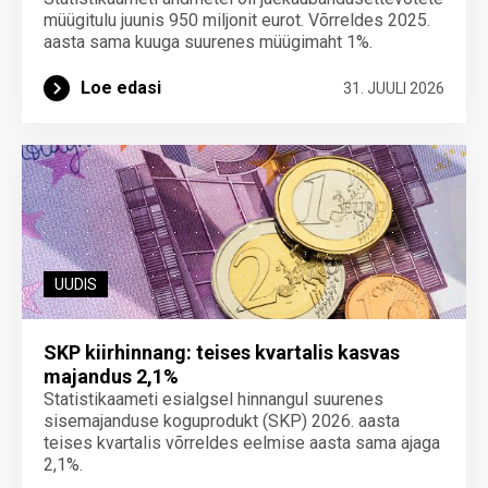
müügitulu juunis 950 miljonit eurot. Võrreldes 2025.
aasta sama kuuga suurenes müügimaht 1%.
Loe edasi
31. JUULI 2026
UUDIS
SKP kiirhinnang: teises kvartalis kasvas
majandus 2,1%
Statistikaameti esialgsel hinnangul suurenes
sisemajanduse koguprodukt (SKP) 2026. aasta
teises kvartalis võrreldes eelmise aasta sama ajaga
2,1%.