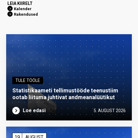
LEIA KIIRELT
Kalender
Rakendused
TULE TÖÖLE
Statistikaameti tellimustööde teenustiim
ootab liituma ­juhtivat andme­analüütikut
Loe edasi
5. AUGUST 2026
19
AUGUST