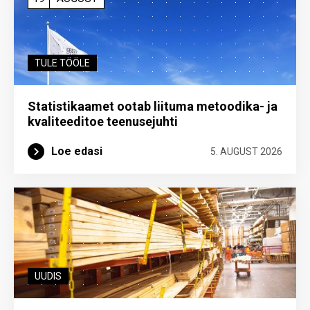
TULE TÖÖLE
Statistikaamet ootab liituma metoodika- ja
kvaliteeditoe teenuse­juhti
Loe edasi
5. AUGUST 2026
UUDIS