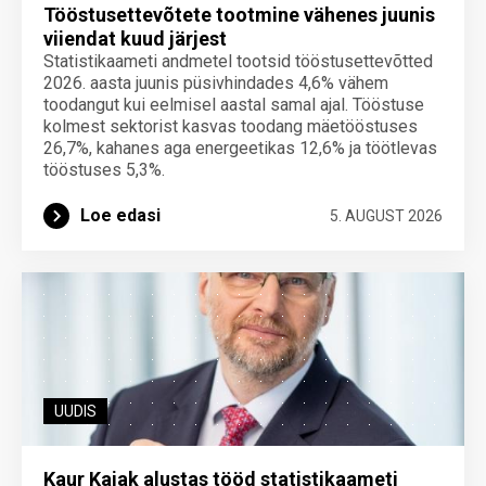
Tööstusettevõtete tootmine vähenes juunis
viiendat kuud järjest
Statistikaameti andmetel tootsid tööstusettevõtted
2026. aasta juunis püsivhindades 4,6% vähem
toodangut kui eelmisel aastal samal ajal. Tööstuse
kolmest sektorist kasvas toodang mäetööstuses
26,7%, kahanes aga energeetikas 12,6% ja töötlevas
tööstuses 5,3%.
Loe edasi
5. AUGUST 2026
UUDIS
Kaur Kajak alustas tööd statistikaameti