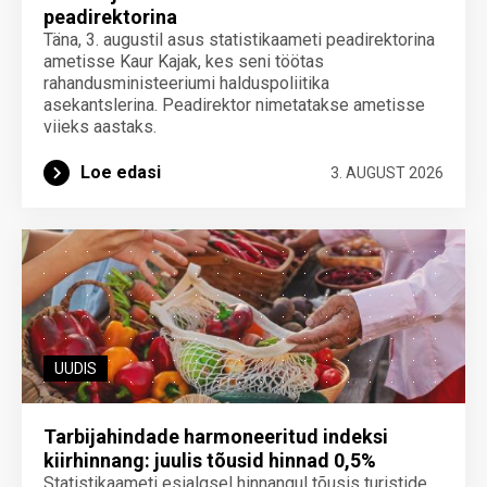
peadirektorina
Täna, 3. augustil asus statistikaameti peadirektorina
ametisse Kaur Kajak, kes seni töötas
rahandusministeeriumi halduspoliitika
asekantslerina. Peadirektor nimetatakse ametisse
viieks aastaks.
Loe edasi
3. AUGUST 2026
UUDIS
Tarbijahindade harmoneeritud indeksi
kiirhinnang: juulis tõusid hinnad 0,5%
Statistikaameti esialgsel hinnangul tõusis turistide