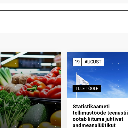
19
AUGUST
TULE TÖÖLE
Statistikaameti
tellimustööde teenusti
ootab liituma ­juhtivat
andme­analüütikut