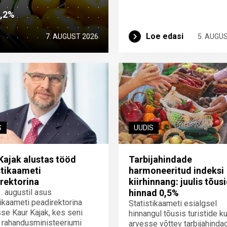
2,2%
Loe edasi
7. AUGUST 2026
5. AUGU
S
UUDIS
Kajak alustas tööd
Tarbijahindade
stikaameti
harmoneeritud indeksi
rektorina
kiirhinnang: juulis tõus
3. augustil asus
hinnad 0,5%
tikaameti peadirektorina
Statistikaameti esialgsel
se Kaur Kajak, kes seni
hinnangul tõusis turistide ku
 rahandusministeeriumi
arvesse võttev tarbijahinda