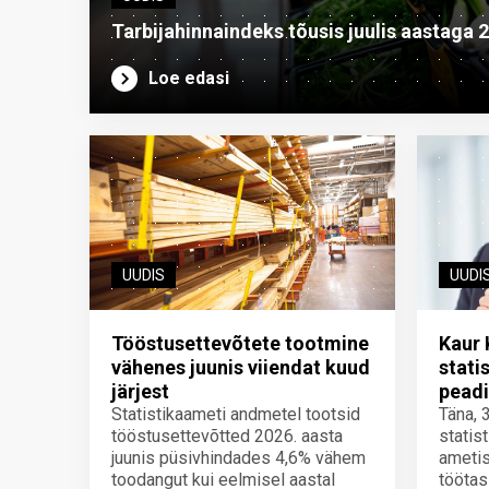
Tarbijahinnaindeks tõusis juulis aastaga 
Loe edasi
UUDIS
UUDI
Tööstusettevõtete tootmine
Kaur 
vähenes juunis viiendat kuud
stati
järjest
peadi
Statistikaameti andmetel tootsid
Täna, 
tööstusettevõtted 2026. aasta
statis
juunis püsivhindades 4,6% vähem
ametis
toodangut kui eelmisel aastal
töötas