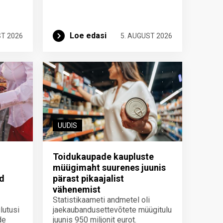
Loe edasi
ST 2026
5. AUGUST 2026
UUDIS
Toidukaupade kaupluste
müügimaht suurenes juunis
id
pärast pikaajalist
vähenemist
Statistikaameti andmetel oli
lutusi
jaekaubandusettevõtete müügitulu
de
juunis 950 miljonit eurot.