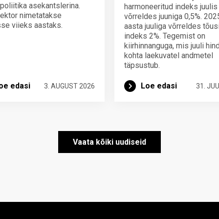
poliitika asekantslerina.
harmoneeritud indeks juulis
ektor nimetatakse
võrreldes juuniga 0,5%. 202
se viieks aastaks.
aasta juuliga võrreldes tõus
indeks 2%. Tegemist on
kiirhinnanguga, mis juuli hi
kohta laekuvatel andmetel
täpsustub.
oe edasi
Loe edasi
3. AUGUST 2026
31. JUU
Vaata kõiki uudiseid