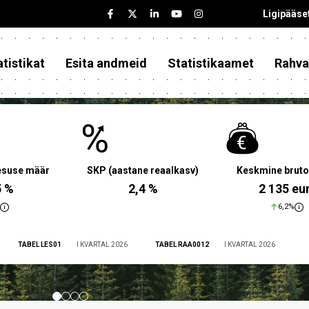
Ligipääse
tistikat
Esita andmeid
Statistikaamet
Rahva
aesuse määr
SKP (aastane reaalkasv)
Keskmine bruto
5 %
2,4 %
2 135 eu
6,2%
TABEL LES01
I KVARTAL 2026
TABEL RAA0012
I KVARTAL 2026