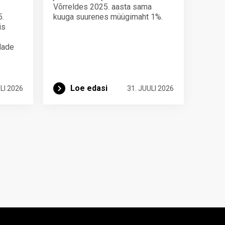
Võrreldes 2025. aasta sama
5.
kuuga suurenes müügimaht 1%.
is
ndade
Loe edasi
LI 2026
31. JUULI 2026