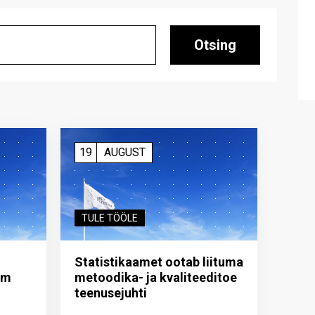
Otsing
19
AUGUST
TULE TÖÖLE
Statistikaamet ootab liituma
im
metoodika- ja kvaliteeditoe
teenuse­juhti