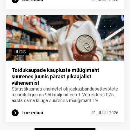
UUDIS
Toidukaupade kaupluste müügimaht
suurenes juunis pärast pikaajalist
vähenemist
Statistikaameti andmetel oli jaekaubandusettevõtete
müügitulu juunis 950 miljonit eurot. Võrreldes 2025.
aasta sama kuuga suurenes müügimaht 1%.
Loe edasi
31. JUULI 2026