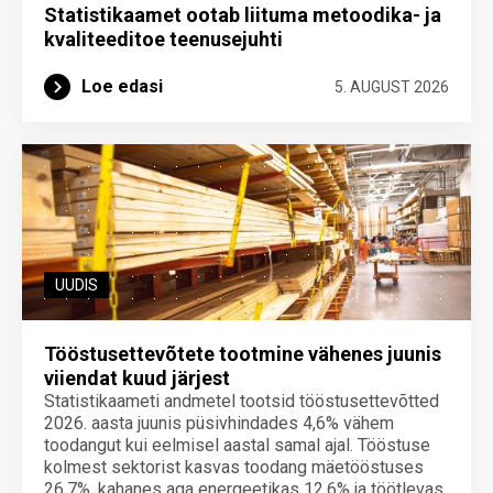
Statistikaamet ootab liituma metoodika- ja
kvaliteeditoe teenuse­juhti
Loe edasi
5. AUGUST 2026
UUDIS
Tööstusettevõtete tootmine vähenes juunis
viiendat kuud järjest
Statistikaameti andmetel tootsid tööstusettevõtted
2026. aasta juunis püsivhindades 4,6% vähem
toodangut kui eelmisel aastal samal ajal. Tööstuse
kolmest sektorist kasvas toodang mäetööstuses
26,7%, kahanes aga energeetikas 12,6% ja töötlevas