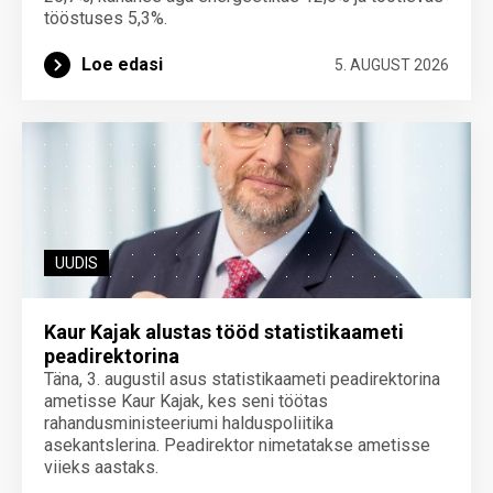
tööstuses 5,3%.
Loe edasi
5. AUGUST 2026
UUDIS
Kaur Kajak alustas tööd statistikaameti
peadirektorina
Täna, 3. augustil asus statistikaameti peadirektorina
ametisse Kaur Kajak, kes seni töötas
rahandusministeeriumi halduspoliitika
asekantslerina. Peadirektor nimetatakse ametisse
viieks aastaks.