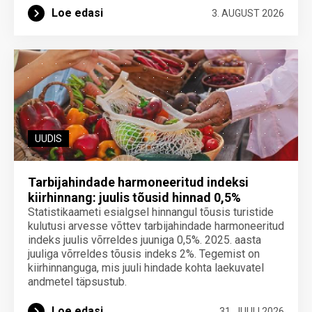
Loe edasi
3. AUGUST 2026
UUDIS
Tarbijahindade harmoneeritud indeksi
kiirhinnang: juulis tõusid hinnad 0,5%
Statistikaameti esialgsel hinnangul tõusis turistide
kulutusi arvesse võttev tarbijahindade harmoneeritud
indeks juulis võrreldes juuniga 0,5%. 2025. aasta
juuliga võrreldes tõusis indeks 2%. Tegemist on
kiirhinnanguga, mis juuli hindade kohta laekuvatel
andmetel täpsustub.
Loe edasi
31. JUULI 2026