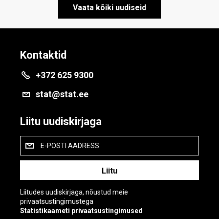
Vaata kõiki uudiseid
Kontaktid
+372 625 9300
stat@stat.ee
Liitu uudiskirjaga
E-POSTI AADRESS
Liitudes uudiskirjaga, nõustud meie
privaatsustingimustega
Statistikaameti privaatsustingimused