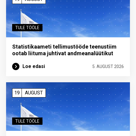
TULE TÖÖLE
Statistikaameti tellimustööde teenustiim
ootab liituma ­juhtivat andme­analüütikut
Loe edasi
5. AUGUST 2026
19
AUGUST
TULE TÖÖLE