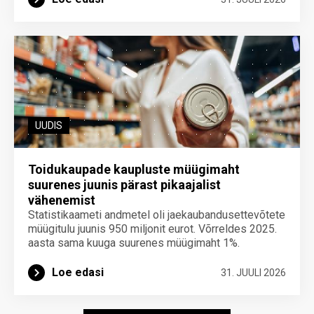
UUDIS
Toidukaupade kaupluste müügimaht
suurenes juunis pärast pikaajalist
vähenemist
Statistikaameti andmetel oli jaekaubandusettevõtete
müügitulu juunis 950 miljonit eurot. Võrreldes 2025.
aasta sama kuuga suurenes müügimaht 1%.
Loe edasi
31. JUULI 2026