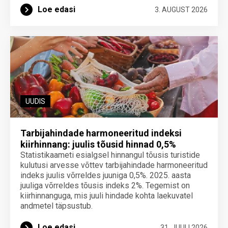
Loe edasi
3. AUGUST 2026
UUDIS
Tarbijahindade harmoneeritud indeksi
kiirhinnang: juulis tõusid hinnad 0,5%
Statistikaameti esialgsel hinnangul tõusis turistide
kulutusi arvesse võttev tarbijahindade harmoneeritud
indeks juulis võrreldes juuniga 0,5%. 2025. aasta
juuliga võrreldes tõusis indeks 2%. Tegemist on
kiirhinnanguga, mis juuli hindade kohta laekuvatel
andmetel täpsustub.
Loe edasi
31. JUULI 2026