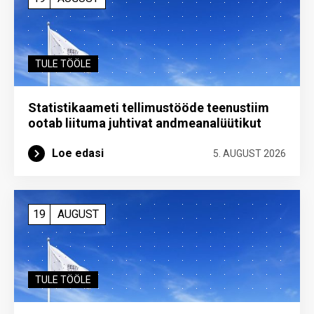
TULE TÖÖLE
Statistikaameti tellimustööde teenustiim
ootab liituma ­juhtivat andme­analüütikut
Loe edasi
5. AUGUST 2026
19
AUGUST
TULE TÖÖLE