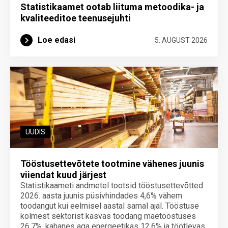
Statistikaamet ootab liituma metoodika- ja
kvaliteeditoe teenuse­juhti
Loe edasi
5. AUGUST 2026
UUDIS
Tööstusettevõtete tootmine vähenes juunis
viiendat kuud järjest
Statistikaameti andmetel tootsid tööstusettevõtted
2026. aasta juunis püsivhindades 4,6% vähem
toodangut kui eelmisel aastal samal ajal. Tööstuse
kolmest sektorist kasvas toodang mäetööstuses
26,7%, kahanes aga energeetikas 12,6% ja töötlevas