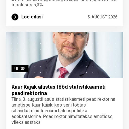
tööstuses 5,3%.
Loe edasi
5. AUGUST 2026
UUDIS
Kaur Kajak alustas tööd statistikaameti
peadirektorina
Täna, 3. augustil asus statistikaameti peadirektorina
ametisse Kaur Kajak, kes seni töötas
rahandusministeeriumi halduspoliitika
asekantslerina. Peadirektor nimetatakse ametisse
viieks aastaks.