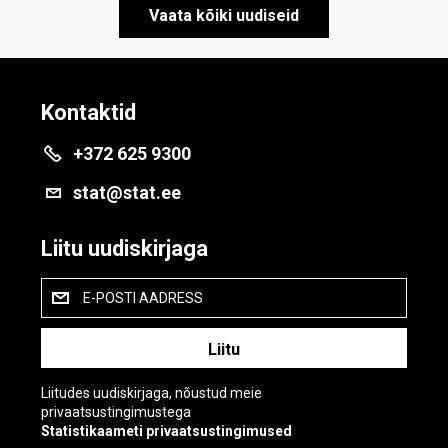
Vaata kõiki uudiseid
Kontaktid
+372 625 9300
stat@stat.ee
Liitu uudiskirjaga
E-POSTI AADRESS
Liitudes uudiskirjaga, nõustud meie
privaatsustingimustega
Statistikaameti privaatsustingimused