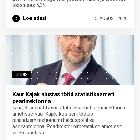
tööstuses 5,3%.
Loe edasi
5. AUGUST 2026
UUDIS
Kaur Kajak alustas tööd statistikaameti
peadirektorina
Täna, 3. augustil asus statistikaameti peadirektorina
ametisse Kaur Kajak, kes seni töötas
rahandusministeeriumi halduspoliitika
asekantslerina. Peadirektor nimetatakse ametisse
viieks aastaks.