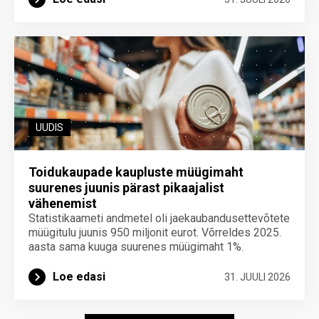
UUDIS
Toidukaupade kaupluste müügimaht
suurenes juunis pärast pikaajalist
vähenemist
Statistikaameti andmetel oli jaekaubandusettevõtete
müügitulu juunis 950 miljonit eurot. Võrreldes 2025.
aasta sama kuuga suurenes müügimaht 1%.
Loe edasi
31. JUULI 2026