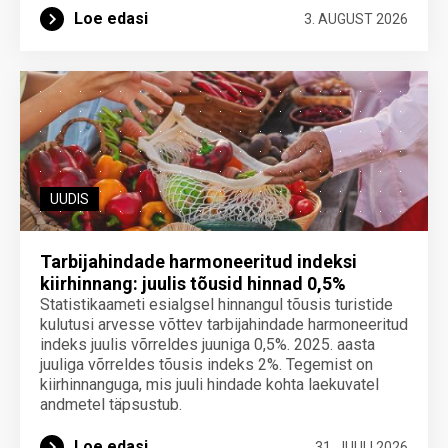
Loe edasi
3. AUGUST 2026
UUDIS
Tarbijahindade harmoneeritud indeksi
kiirhinnang: juulis tõusid hinnad 0,5%
Statistikaameti esialgsel hinnangul tõusis turistide
kulutusi arvesse võttev tarbijahindade harmoneeritud
indeks juulis võrreldes juuniga 0,5%. 2025. aasta
juuliga võrreldes tõusis indeks 2%. Tegemist on
kiirhinnanguga, mis juuli hindade kohta laekuvatel
andmetel täpsustub.
Loe edasi
31. JUULI 2026