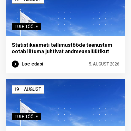
TULE TÖÖLE
Statistikaameti tellimustööde teenustiim
ootab liituma ­juhtivat andme­analüütikut
Loe edasi
5. AUGUST 2026
19
AUGUST
TULE TÖÖLE