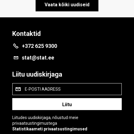
Vaata kõiki uudiseid
Kontaktid
+372 625 9300
stat@stat.ee
Liitu uudiskirjaga
E-POSTI AADRESS
Liitudes uudiskirjaga, nõustud meie
privaatsustingimustega
Statistikaameti privaatsustingimused