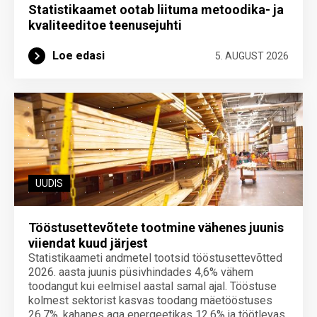
Statistikaamet ootab liituma metoodika- ja
kvaliteeditoe teenuse­juhti
Loe edasi
5. AUGUST 2026
UUDIS
Tööstusettevõtete tootmine vähenes juunis
viiendat kuud järjest
Statistikaameti andmetel tootsid tööstusettevõtted
2026. aasta juunis püsivhindades 4,6% vähem
toodangut kui eelmisel aastal samal ajal. Tööstuse
kolmest sektorist kasvas toodang mäetööstuses
26,7%, kahanes aga energeetikas 12,6% ja töötlevas