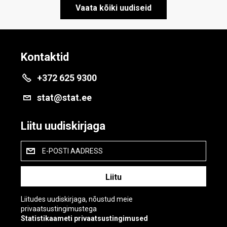
Vaata kõiki uudiseid
Kontaktid
+372 625 9300
stat@stat.ee
Liitu uudiskirjaga
E-POSTI AADRESS
Liitudes uudiskirjaga, nõustud meie
privaatsustingimustega
Statistikaameti privaatsustingimused