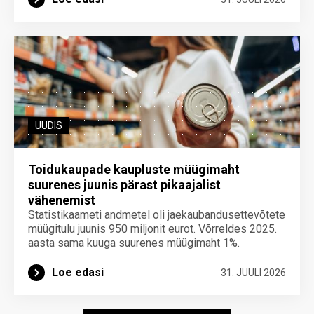
UUDIS
Toidukaupade kaupluste müügimaht
suurenes juunis pärast pikaajalist
vähenemist
Statistikaameti andmetel oli jaekaubandusettevõtete
müügitulu juunis 950 miljonit eurot. Võrreldes 2025.
aasta sama kuuga suurenes müügimaht 1%.
Loe edasi
31. JUULI 2026