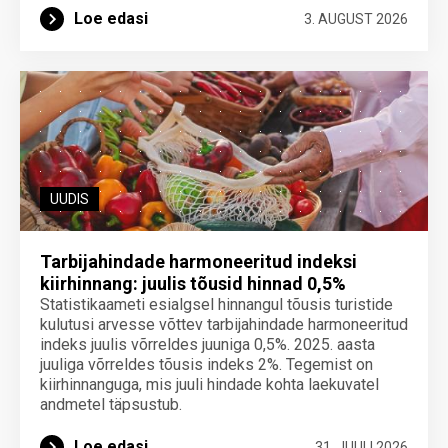
Loe edasi
3. AUGUST 2026
UUDIS
Tarbijahindade harmoneeritud indeksi
kiirhinnang: juulis tõusid hinnad 0,5%
Statistikaameti esialgsel hinnangul tõusis turistide
kulutusi arvesse võttev tarbijahindade harmoneeritud
indeks juulis võrreldes juuniga 0,5%. 2025. aasta
juuliga võrreldes tõusis indeks 2%. Tegemist on
kiirhinnanguga, mis juuli hindade kohta laekuvatel
andmetel täpsustub.
Loe edasi
31. JUULI 2026