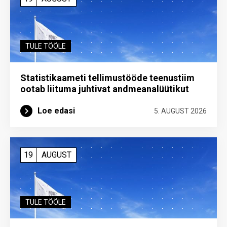
TULE TÖÖLE
Statistikaameti tellimustööde teenustiim
ootab liituma ­juhtivat andme­analüütikut
Loe edasi
5. AUGUST 2026
19
AUGUST
TULE TÖÖLE