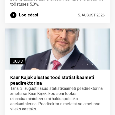
tööstuses 5,3%.
Loe edasi
5. AUGUST 2026
UUDIS
Kaur Kajak alustas tööd statistikaameti
peadirektorina
Täna, 3. augustil asus statistikaameti peadirektorina
ametisse Kaur Kajak, kes seni töötas
rahandusministeeriumi halduspoliitika
asekantslerina. Peadirektor nimetatakse ametisse
viieks aastaks.