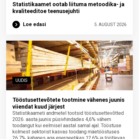
Statistikaamet ootab liituma metoodika- ja
kvaliteeditoe teenuse­juhti
Loe edasi
5. AUGUST 2026
UUDIS
Tööstusettevõtete tootmine vähenes juunis
viiendat kuud järjest
Statistikaameti andmetel tootsid tööstusettevõtted
2026. aasta juunis püsivhindades 4,6% vähem
toodangut kui eelmisel aastal samal ajal. Tööstuse
kolmest sektorist kasvas toodang mäetööstuses
26,7%, kahanes aga energeetikas 12,6% ja töötlevas