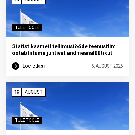
TULE TÖÖLE
Statistikaameti tellimustööde teenustiim
ootab liituma ­juhtivat andme­analüütikut
Loe edasi
5. AUGUST 2026
19
AUGUST
TULE TÖÖLE