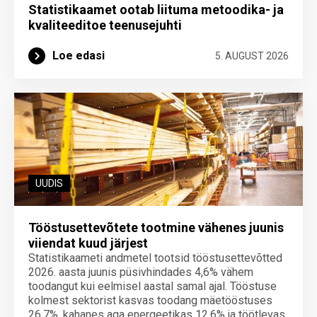
Statistikaamet ootab liituma metoodika- ja
kvaliteeditoe teenuse­juhti
Loe edasi
5. AUGUST 2026
UUDIS
Tööstusettevõtete tootmine vähenes juunis
viiendat kuud järjest
Statistikaameti andmetel tootsid tööstusettevõtted
2026. aasta juunis püsivhindades 4,6% vähem
toodangut kui eelmisel aastal samal ajal. Tööstuse
kolmest sektorist kasvas toodang mäetööstuses
26,7%, kahanes aga energeetikas 12,6% ja töötlevas