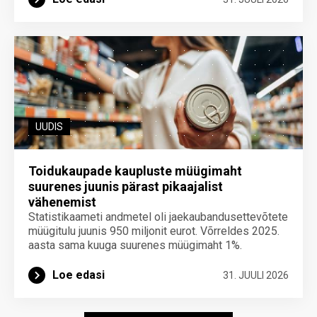
UUDIS
Toidukaupade kaupluste müügimaht
suurenes juunis pärast pikaajalist
vähenemist
Statistikaameti andmetel oli jaekaubandusettevõtete
müügitulu juunis 950 miljonit eurot. Võrreldes 2025.
aasta sama kuuga suurenes müügimaht 1%.
Loe edasi
31. JUULI 2026