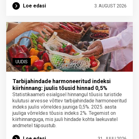
Loe edasi
3. AUGUST 2026
UUDIS
Tarbijahindade harmoneeritud indeksi
kiirhinnang: juulis tõusid hinnad 0,5%
Statistikaameti esialgsel hinnangul tõusis turistide
kulutusi arvesse võttev tarbijahindade harmoneeritud
indeks juulis võrreldes juuniga 0,5%. 2025. aasta
juuliga võrreldes tõusis indeks 2%. Tegemist on
kiirhinnanguga, mis juuli hindade kohta laekuvatel
andmetel täpsustub.
Loe edasi
31. JUULI 2026