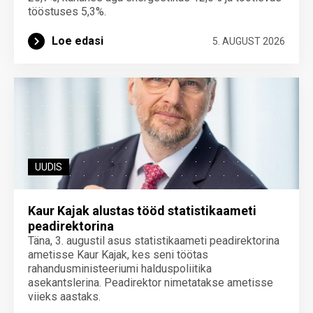
tööstuses 5,3%.
Loe edasi
5. AUGUST 2026
UUDIS
Kaur Kajak alustas tööd statistikaameti
peadirektorina
Täna, 3. augustil asus statistikaameti peadirektorina
ametisse Kaur Kajak, kes seni töötas
rahandusministeeriumi halduspoliitika
asekantslerina. Peadirektor nimetatakse ametisse
viieks aastaks.