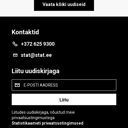
Vaata kõiki uudiseid
Kontaktid
+372 625 9300
stat@stat.ee
Liitu uudiskirjaga
E-POSTI AADRESS
Liitudes uudiskirjaga, nõustud meie
privaatsustingimustega
Statistikaameti privaatsustingimused