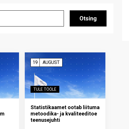
Otsing
19
AUGUST
TULE TÖÖLE
Statistikaamet ootab liituma
im
metoodika- ja kvaliteeditoe
teenuse­juhti