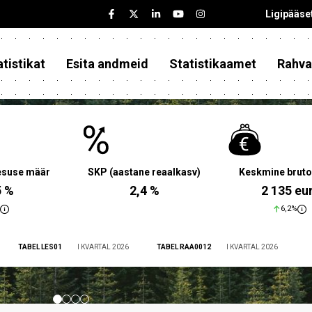
Ligipääse
tistikat
Esita andmeid
Statistikaamet
Rahva
aesuse määr
SKP (aastane reaalkasv)
Keskmine bruto
5 %
2,4 %
2 135 eu
6,2%
TABEL LES01
I KVARTAL 2026
TABEL RAA0012
I KVARTAL 2026