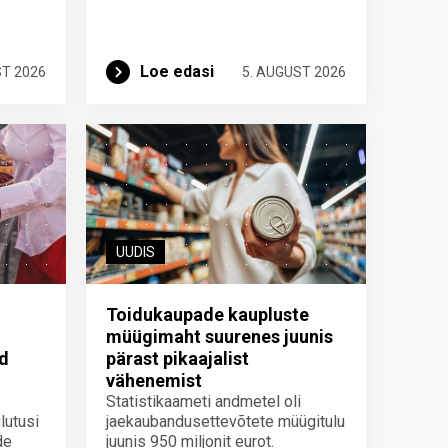
Loe edasi
ST 2026
5. AUGUST 2026
UUDIS
Toidukaupade kaupluste
müügimaht suurenes juunis
id
pärast pikaajalist
vähenemist
Statistikaameti andmetel oli
lutusi
jaekaubandusettevõtete müügitulu
de
juunis 950 miljonit eurot.