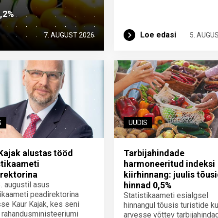
2,2%
Loe edasi
7. AUGUST 2026
5. AUGU
S
UUDIS
Kajak alustas tööd
Tarbijahindade
stikaameti
harmoneeritud indeksi
rektorina
kiirhinnang: juulis tõus
3. augustil asus
hinnad 0,5%
tikaameti peadirektorina
Statistikaameti esialgsel
se Kaur Kajak, kes seni
hinnangul tõusis turistide ku
 rahandusministeeriumi
arvesse võttev tarbijahinda