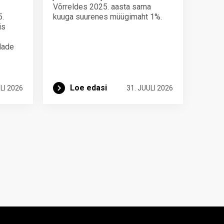
Võrreldes 2025. aasta sama
5.
kuuga suurenes müügimaht 1%.
is
ndade
Loe edasi
LI 2026
31. JUULI 2026