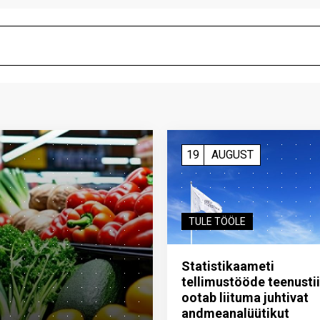
19
AUGUST
TULE TÖÖLE
Statistikaameti
tellimustööde teenusti
ootab liituma ­juhtivat
andme­analüütikut