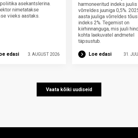
poliitika asekantslerina.
harmoneeritud indeks juulis
ektor nimetatakse
võrreldes juuniga 0,5%. 202
se viieks aastaks.
aasta juuliga võrreldes tõus
indeks 2%. Tegemist on
kiirhinnanguga, mis juuli hi
kohta laekuvatel andmetel
täpsustub.
oe edasi
Loe edasi
3. AUGUST 2026
31. JUU
Vaata kõiki uudiseid