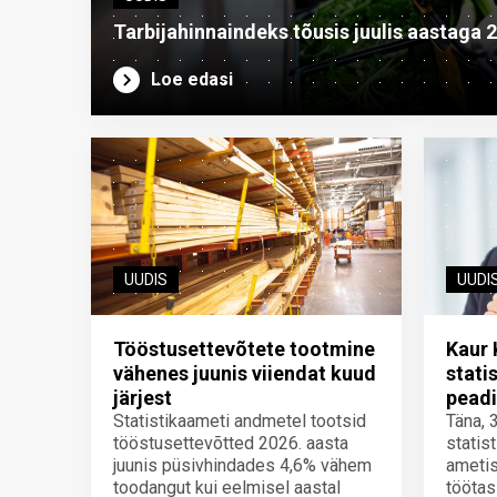
Tarbijahinnaindeks tõusis juulis aastaga 
Loe edasi
UUDIS
UUDI
Tööstusettevõtete tootmine
Kaur 
vähenes juunis viiendat kuud
stati
järjest
peadi
Statistikaameti andmetel tootsid
Täna, 
tööstusettevõtted 2026. aasta
statis
juunis püsivhindades 4,6% vähem
ametis
toodangut kui eelmisel aastal
töötas