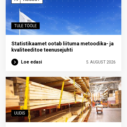
TULE TÖÖLE
Statistikaamet ootab liituma metoodika- ja
kvaliteeditoe teenuse­juhti
Loe edasi
5. AUGUST 2026
UUDIS