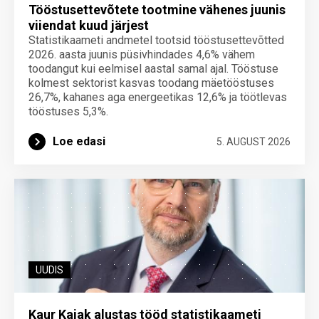
Tööstusettevõtete tootmine vähenes juunis
viiendat kuud järjest
Statistikaameti andmetel tootsid tööstusettevõtted
2026. aasta juunis püsivhindades 4,6% vähem
toodangut kui eelmisel aastal samal ajal. Tööstuse
kolmest sektorist kasvas toodang mäetööstuses
26,7%, kahanes aga energeetikas 12,6% ja töötlevas
tööstuses 5,3%.
Loe edasi
5. AUGUST 2026
UUDIS
Kaur Kajak alustas tööd statistikaameti