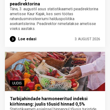
peadirektorina
Täna, 3. augustil asus statistikaameti peadirektorina
ametisse Kaur Kajak, kes seni töötas
rahandusministeeriumi halduspoliitika
asekantslerina. Peadirektor nimetatakse ametisse
viieks aastaks.
Loe edasi
3. AUGUST 2026
UUDIS
Tarbijahindade harmoneeritud indeksi
kiirhinnang: juulis tõusid hinnad 0,5%
Statistikaameti esialgsel hinnangul tõusis turistide