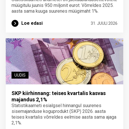
müügitulu juunis 950 miljonit eurot. Võrreldes 2025.
aasta sama kuuga suurenes müügimaht 1%.
Loe edasi
31. JUULI 2026
UUDIS
SKP kiirhinnang: teises kvartalis kasvas
majandus 2,1%
Statistikaameti esialgsel hinnangul suurenes
sisemajanduse koguprodukt (SKP) 2026. aasta
teises kvartalis võrreldes eelmise aasta sama ajaga
2,1%.