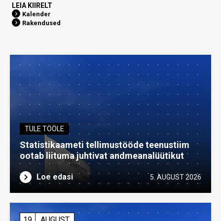
LEIA KIIRELT
Kalender
Rakendused
TULE TÖÖLE
Statistikaameti tellimustööde teenustiim
ootab liituma ­juhtivat andme­analüütikut
Loe edasi
5. AUGUST 2026
19
AUGUST