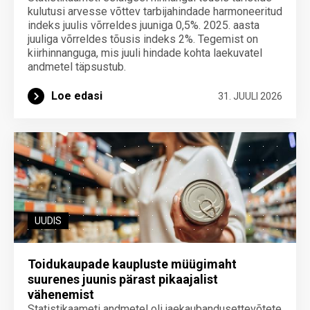
kulutusi arvesse võttev tarbijahindade harmoneeritud
indeks juulis võrreldes juuniga 0,5%. 2025. aasta
juuliga võrreldes tõusis indeks 2%. Tegemist on
kiirhinnanguga, mis juuli hindade kohta laekuvatel
andmetel täpsustub.
Loe edasi
31. JUULI 2026
UUDIS
Toidukaupade kaupluste müügimaht
suurenes juunis pärast pikaajalist
vähenemist
Statistikaameti andmetel oli jaekaubandusettevõtete