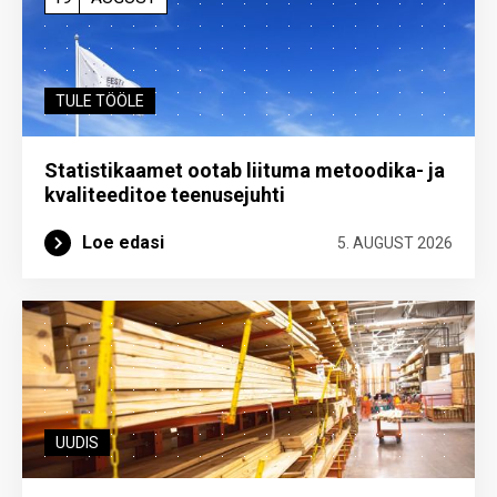
TULE TÖÖLE
Statistikaamet ootab liituma metoodika- ja
kvaliteeditoe teenuse­juhti
Loe edasi
5. AUGUST 2026
UUDIS