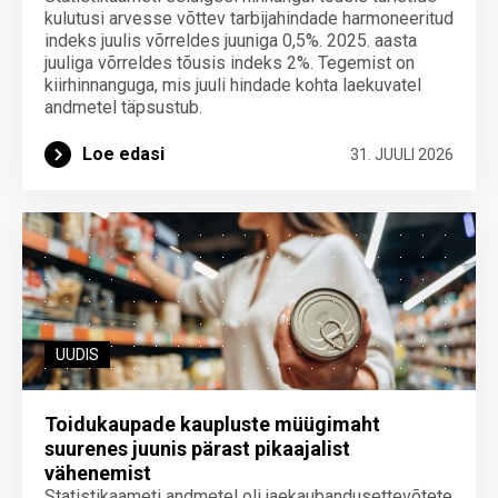
kulutusi arvesse võttev tarbijahindade harmoneeritud
indeks juulis võrreldes juuniga 0,5%. 2025. aasta
juuliga võrreldes tõusis indeks 2%. Tegemist on
kiirhinnanguga, mis juuli hindade kohta laekuvatel
andmetel täpsustub.
Loe edasi
31. JUULI 2026
UUDIS
Toidukaupade kaupluste müügimaht
suurenes juunis pärast pikaajalist
vähenemist
Statistikaameti andmetel oli jaekaubandusettevõtete