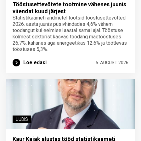
Tööstusettevõtete tootmine vähenes juunis
viiendat kuud järjest
Statistikaameti andmetel tootsid tööstusettevõtted
2026. aasta juunis püsivhindades 4,6% vähem
toodangut kui eelmisel aastal samal ajal. Tööstuse
kolmest sektorist kasvas toodang mäetööstuses
26,7%, kahanes aga energeetikas 12,6% ja töötlevas
tööstuses 5,3%.
Loe edasi
5. AUGUST 2026
UUDIS
Kaur Kajak alustas tööd statistikaameti