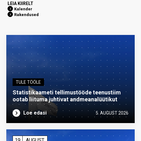
LEIA KIIRELT
Kalender
Rakendused
TULE TÖÖLE
Statistikaameti tellimustööde teenustiim
ootab liituma ­juhtivat andme­analüütikut
Loe edasi
5. AUGUST 2026
19
AUGUST