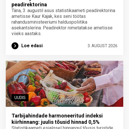
peadirektorina
Täna, 3. augustil asus statistikaameti peadirektorina
ametisse Kaur Kajak, kes seni töötas
rahandusministeeriumi halduspoliitika
asekantslerina. Peadirektor nimetatakse ametisse
viieks aastaks.
Loe edasi
3. AUGUST 2026
UUDIS
Tarbijahindade harmoneeritud indeksi
kiirhinnang: juulis tõusid hinnad 0,5%
Statistikaameti esialgsel hinnangul tõusis turistide