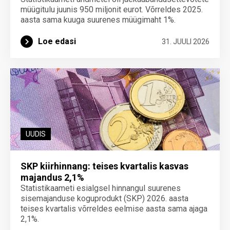
müügitulu juunis 950 miljonit eurot. Võrreldes 2025.
aasta sama kuuga suurenes müügimaht 1%.
Loe edasi
31. JUULI 2026
UUDIS
SKP kiirhinnang: teises kvartalis kasvas
majandus 2,1%
Statistikaameti esialgsel hinnangul suurenes
sisemajanduse koguprodukt (SKP) 2026. aasta
teises kvartalis võrreldes eelmise aasta sama ajaga
2,1%.